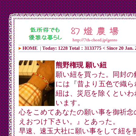
HOME
|
Today: 1228 Total：3133775 < Since 20 Jan. 
熊野権現 願い紐
願い紐を買った。同封の
には『昔より五色で織ら
紐は、災厄を除くといわ
います。
心をこめてあなたの願い事を御祈念
えおつけ下さい。』とあった。
早速、速玉大社に願い事をして紐を