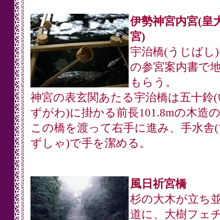
伊勢神宮内宮(皇
宮)
宇治橋(うじばし
の参宮案内書で
もらう。
神宮の表玄関あたる宇治橋は五十鈴(
ずがわ)に掛かる前長101.8mの木造
この橋を渡って右手に進み、手水舎(
ずしゃ)で手を潔める。
風日祈宮橋
杉の大木が立ち
道に、大樹フェ