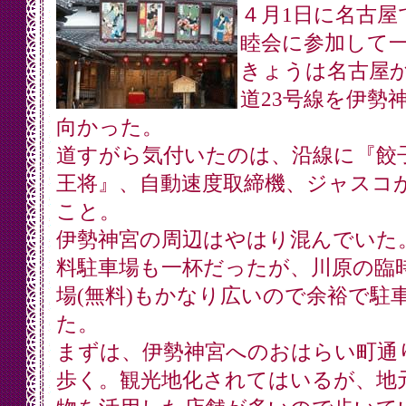
４月1日に名古屋
睦会に参加して
きょうは名古屋
道23号線を伊勢
向かった。
道すがら気付いたのは、沿線に『餃
王将』、自動速度取締機、ジャスコ
こと。
伊勢神宮の周辺はやはり混んでいた
料駐車場も一杯だったが、川原の臨
場(無料)もかなり広いので余裕で駐
た。
まずは、伊勢神宮へのおはらい町通
歩く。観光地化されてはいるが、地