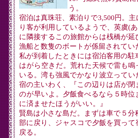
う。
宿泊は真珠荘、素泊りで3,500円。主
り客が利用しているようで、英虞(あ
に隣接するこの旅館からは桟橋が延
漁船と数隻のボートが係留されてい
私が到着したときには宿泊客用の駐
はがら空きだ。荒れた天候で雷も鳴
いる。湾も強風でかなり波立ってい
宿の主いわく、『この辺りは店が閉
のが早いよ。夕飯食べるなら５時位
に済ませたほうがいい。』
賢島は小さな島だ。まずは車で５分
部に戻り、ジャスコで夕飯を買って
戻る。