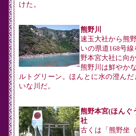
けた。
熊野川
速玉大社から熊
いの県道168号線
野本宮大社に向
熊野川は鮮やか
ルトグリーン。ほんとに水の澄んだ
いな川だ。
熊野本宮(ほんぐ
社
古くは「熊野坐