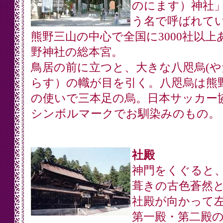
のにます）神社
う名で呼ばれて
熊野三山の中心で全国に3000社以上
野神社の総本宮。
鳥居の前に立つと、大きな八咫烏(や
らす）の幟が目を引く。八咫烏は熊
の使いで三本足の烏。日本サッカー
シンボルマークでお馴染みのもの。
社殿
神門をくぐると
葺きの古色蒼然
社殿が向かって
第一殿・第二殿