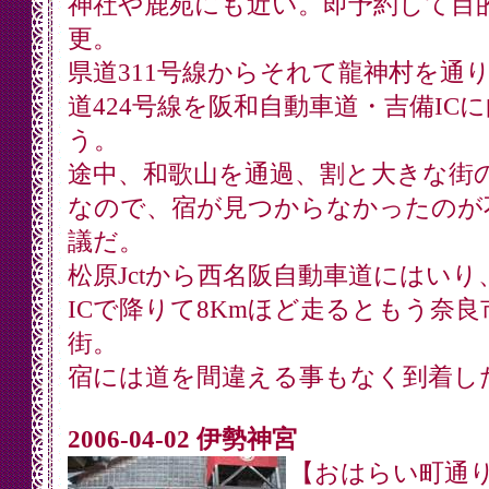
神社や鹿苑にも近い。即予約して目
更。
県道311号線からそれて龍神村を通
道424号線を阪和自動車道・吉備IC
う。
途中、和歌山を通過、割と大きな街
なので、宿が見つからなかったのが
議だ。
松原Jctから西名阪自動車道にはいり
ICで降りて8Kmほど走るともう奈良
街。
宿には道を間違える事もなく到着し
2006-04-02 伊勢神宮
【おはらい町通