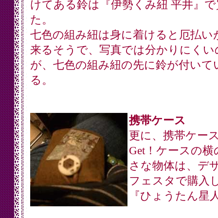
けてある鈴は『伊勢くみ紐 平井』で
た。
七色の組み紐は身に着けると厄払い
来るそうで、写真では分かりにくい
が、七色の組み紐の先に鈴が付いて
る。
携帯ケース
更に、携帯ケー
Get！ケースの横
さな物体は、デ
フェスタで購入
『ひょうたん星