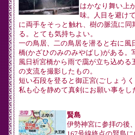
はかなり舞い上
味。人目を避け
に両手をそっと触れ、樹の脈流に同
る。とても気持ちよい。
一の鳥居、二の鳥居を潜ると右に風
橋(かざひのみのみやばし)がある。
風日祈宮橋から雨で靄が立ち込める
の支流を撮影したもの。
短い石段を登ると御正宮(ごしょうく
私も心を静めて真剣にお願い事をし
賢島
伊勢神宮に参拝の後
167号線終点の賢島