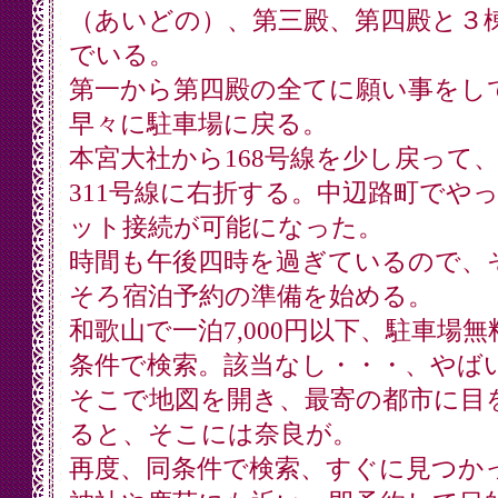
（あいどの）、第三殿、第四殿と３
でいる。
第一から第四殿の全てに願い事をし
早々に駐車場に戻る。
本宮大社から168号線を少し戻って
311号線に右折する。中辺路町でや
ット接続が可能になった。
時間も午後四時を過ぎているので、
そろ宿泊予約の準備を始める。
和歌山で一泊7,000円以下、駐車場無
条件で検索。該当なし・・・、やば
そこで地図を開き、最寄の都市に目
ると、そこには奈良が。
再度、同条件で検索、すぐに見つか