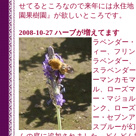
せてるところなので来年には永住地
園果樹園』が欲しいところです。
2008-10-27 ハーブが増えてます
ラベンダー・
ィー、フリン
ラベンダー、
スラベンダー
ーマンカモマ
ル、ローズマ
ー・マジョル
ンク、ローズ
ー・セブンア
スブルーが幻