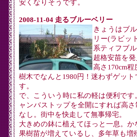
安くなりそうです。
2008-11-04 走るブルーベリー
きょうはブル
リー(ラビッ
系ティフブル
超格安苗を発
高さ170cm
樹木でなんと1980円！迷わずゲット
す。
で、こういう時に私の軽は便利です
ャンバストップを全開にすれば高さ
なし。街中を快走して無事帰宅。
大きめの鉢に植えてほっと一息。か
果樹苗が増えているし、多年草も増