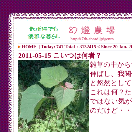
HOME
|
Today: 741 Total：3132415 < Since 20 Jan. 2
2011-05-15 こいつは何者？
雑草の中から
伸ばし、我関
と悠然として
これは何？た
ではない気が
のだけど・・