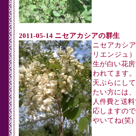
2011-05-14 ニセアカシアの群生
ニセアカシア
リエンジュ）
生が白い花房
われてます。
天ぷらにして
たい方には、
人件費と送料
応しますので
やいてね(笑)