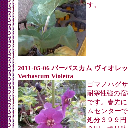
す。
2011-05-06 バーバスカム ヴィオレ
Verbascum Violetta
ゴマノハグサ
耐寒性強の宿
です。春先に
ムセンターで
処分３９９円