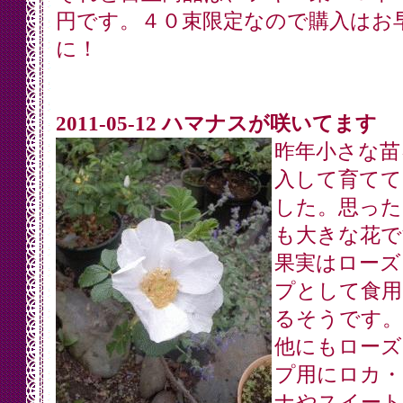
円です。４０束限定なので購入はお
に！
2011-05-12 ハマナスが咲いてます
昨年小さな苗
入して育てて
した。思った
も大きな花で
果実はローズ
プとして食用
るそうです。
他にもローズ
プ用にロカ・
ナやスイート