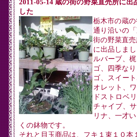
2011-05-14 蔵の街の野菜直売所に
した
栃木市の蔵の
通り沿いの「
街の野菜直売
に出品しまし
ルバーブ、梶
ゴ、四季なり
ゴ、スイート
オレット、ワ
ドストロベリ
チャイブ、サ
リナ、一才い
くの鉢物です。
それと目玉商品は、フキ１束１０本