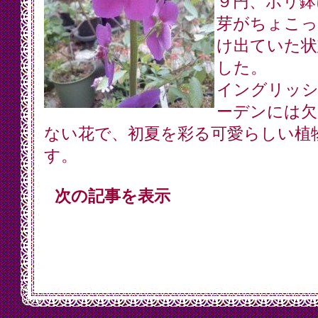
９円、ポリ鉢
芽がちょこっ
け出ていた状
した。
イングリッ
ーデンには欠
ない花で、初夏を彩る可愛らしい植
す。
次の記事を表示