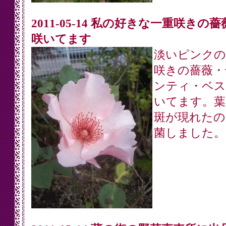
2011-05-14 私の好きな一重咲きの
咲いてます
淡いピンクの
咲きの薔薇・
ンティ・ベス
いてます。葉
斑が現れたの
菌しました。