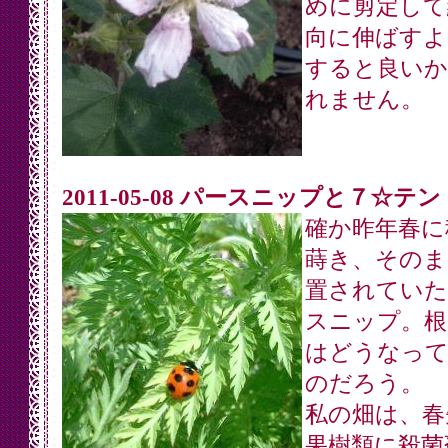
めに剪定して
向に伸ばすよ
すると良いか
れません。
2011-05-08 パースニップと７☆テ
確か昨年春に
蒔き、そのま
置されていた
スニップ。根
はどうなっ
のだろう。
私の畑は、春
果樹類に殺菌