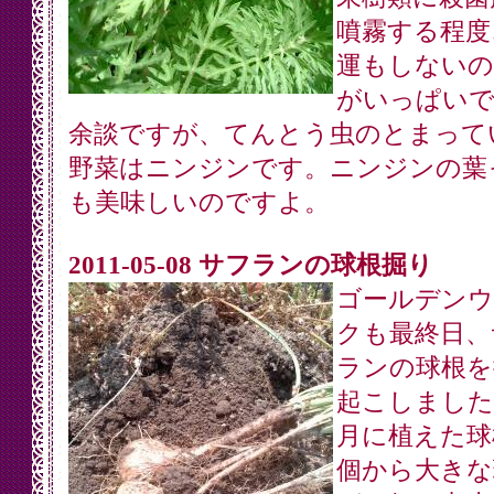
噴霧する程度
運もしないの
がいっぱいで
余談ですが、てんとう虫のとまって
野菜はニンジンです。ニンジンの葉
も美味しいのですよ。
2011-05-08 サフランの球根掘り
ゴールデンウ
クも最終日、
ランの球根を
起こしました
月に植えた球
個から大きな