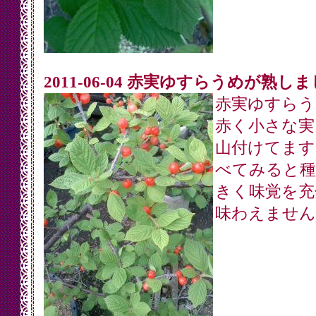
2011-06-04 赤実ゆすらうめが熟し
赤実ゆすらう
赤く小さな実
山付けてます
べてみると種
きく味覚を充
味わえません