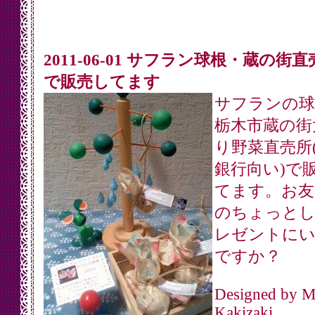
2011-06-01 サフラン球根・蔵の街
で販売してます
サフランの球
栃木市蔵の街
り野菜直売所
銀行向い)で
てます。お友
のちょっと
レゼントに
ですか？
Designed by 
Kakizaki