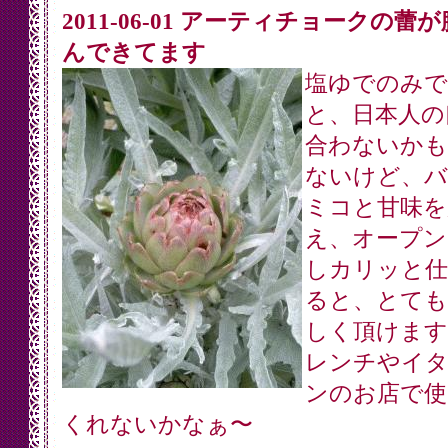
2011-06-01 アーティチョークの蕾
んできてます
塩ゆでのみで
と、日本人の
合わないかも
ないけど、バ
ミコと甘味を
え、オープン
しカリッと仕
ると、とても
しく頂けます
レンチやイ
ンのお店で使
くれないかなぁ〜