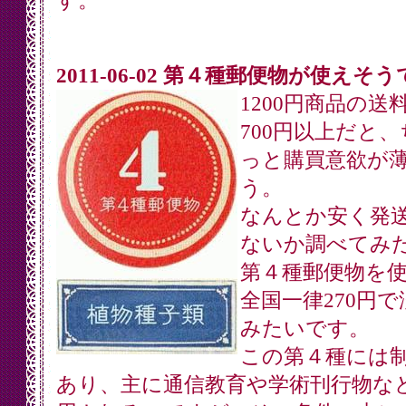
す。
2011-06-02 第４種郵便物が使えそ
1200円商品の送
700円以上だと、
っと購買意欲が
う。
なんとか安く発
ないか調べてみ
第４種郵便物を
全国一律270円で
みたいです。
この第４種には
あり、主に通信教育や学術刊行物な