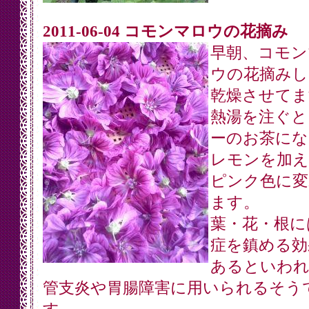
2011-06-04 コモンマロウの花摘み
早朝、コモン
ウの花摘みし
乾燥させてま
熱湯を注ぐと
ーのお茶にな
レモンを加え
ピンク色に変
ます。
葉・花・根に
症を鎮める効
あるといわれ
管支炎や胃腸障害に用いられるそう