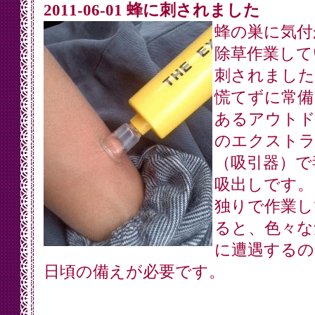
2011-06-01 蜂に刺されました
蜂の巣に気付
除草作業して
刺されました
慌てずに常備
あるアウトド
のエクスト
（吸引器）で
吸出しです。
独りで作業し
ると、色々な
に遭遇するの
日頃の備えが必要です。