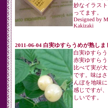
妙なイラスト
ってます。
Designed by 
Kakizaki
2011-06-04 白実ゆすらうめが熟し
白実ゆすらう
赤実ゆすらう
比べて実が大
です。味はさ
んぼを地味に
感じですが、
しいです。