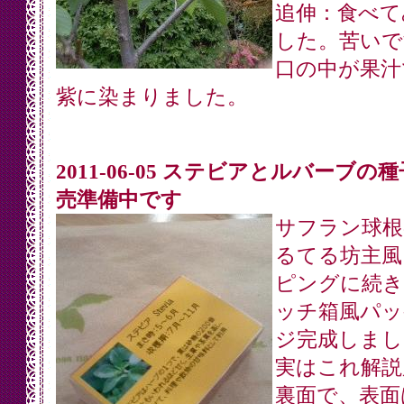
追伸：食べて
した。苦いで
口の中が果汁
紫に染まりました。
2011-06-05 ステビアとルバーブの
売準備中です
サフラン球根
るてる坊主風
ピングに続き
ッチ箱風パッ
ジ完成しまし
実はこれ解説
裏面で、表面