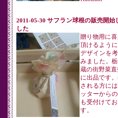
2011-05-30 サフラン球根の販売開
した
贈り物用に喜
頂けるように
デザインを考
みました。栃
蔵の街野菜直
に出品です。
される方には
ッターからの
も受付けてお
す。