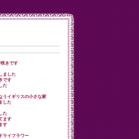
7分咲きです
花しました
咲きです
ました
がかなうイギリスの小さな家
しました
ました
えてます
てます
クのドライフラワー