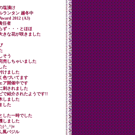
ブの塩漬け
リトルランタン 越冬中
 Award 2012 (A3)
生責任者
請ならず・・・とほほ
ンに大きな花が咲きました
び
た
味しそう
ン即完売しちゃいました
ました
え付けました
が赤く色づいてます
路フェア開催中です
ラガに刺されました
テレビで紹介されたようです!!
し木しました
せました
わかとした一時でした
保護しました
(^_^)v
～ん風バジル