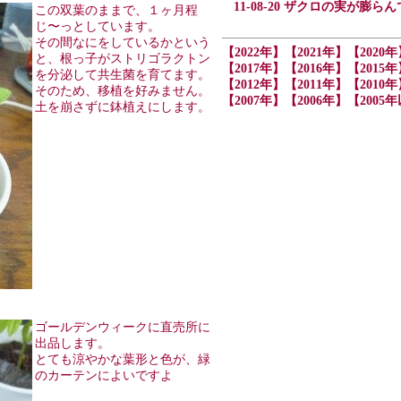
11-08-20 ザクロの実が膨ら
この双葉のままで、１ヶ月程
じ〜っとしています。
その間なにをしているかという
【2022年】
【2021年】
【2020年
と、根っ子がストリゴラクトン
【2017年】
【2016年】
【2015年
を分泌して共生菌を育てます。
【2012年】
【2011年】
【2010年
そのため、移植を好みません。
【2007年】
【2006年】
【2005
土を崩さずに鉢植えにします。
ゴールデンウィークに直売所に
出品します。
とても涼やかな葉形と色が、緑
のカーテンによいですよ