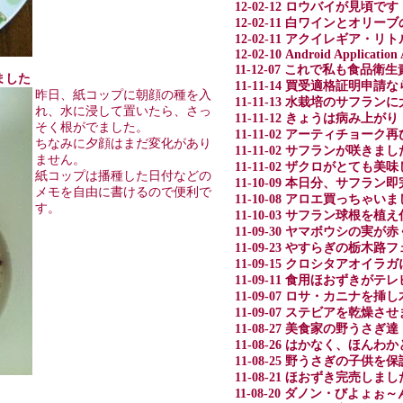
12-02-12 ロウバイが見頃です
12-02-11 白ワインとオリー
12-02-11 アクイレギア・
12-02-10 Android Application
11-12-07 これで私も食品衛
しました
11-11-14 買受適格証明申
昨日、紙コップに朝顔の種を入
11-11-13 水栽培のサフラ
れ、水に浸して置いたら、さっ
11-11-12 きょうは病み上がり
そく根がでました。
11-11-02 アーティチョーク再
ちなみに夕顔はまだ変化があり
11-11-02 サフランが咲きまし
ません。
11-11-02 ザクロがとても美
紙コップは播種した日付などの
11-10-09 本日分、サフラ
メモを自由に書けるので便利で
11-10-08 アロエ買っちゃい
す。
11-10-03 サフラン球根を植
11-09-30 ヤマボウシの実
11-09-23 やすらぎの栃木
11-09-15 クロシタアオイ
11-09-11 食用ほおずきが
11-09-07 ロサ・カニナを挿
11-09-07 ステビアを乾燥さ
11-08-27 美食家の野うさぎ達
11-08-26 はかなく、ほん
11-08-25 野うさぎの子供を
11-08-21 ほおずき完売しました
11-08-20 ダノン・びよょぉ