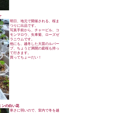
す
明日、地元で開催される、桜ま
つりに出品です。
写真手前から、チャービル、コ
モンマロウ、矢車菊、ローズゼ
ラニウムです。
他にも、越冬した大苗のルバー
ブ、ちょうど満開の庭桜も持っ
て行きます。
買ってちょーだい！
ャスミンの白い花
寒さに弱いので、室内で冬を越