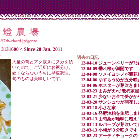
3131600 < Since 20 Jan. 2011
た
過去の日記
大量の筍とアク抜きにヌカを頂
12-04-10 ジューンベリーが
いたので、ご近所にお裾分け。
12-04-09 垂れ桜が満開です
硬くならないうちに早速調理、
12-04-08 ソメイヨシノが開
旬のものは美味しいです。
12-04-06 ゆすらうめが五分
12-04-06 ホスターが芽吹き
12-03-23 よみがえれ!老朽家屋
12-03-21 少ないお金で夢
12-03-20 サンシュウが開花
12-03-18 小さな家
12-03-16 発酵油粕を施肥し
12-03-13 山芍薬が地味に増
12-03-13 ルバーブが芽吹い
12-03-13 小梅が３分咲きです
12-02-23 アーティチョー