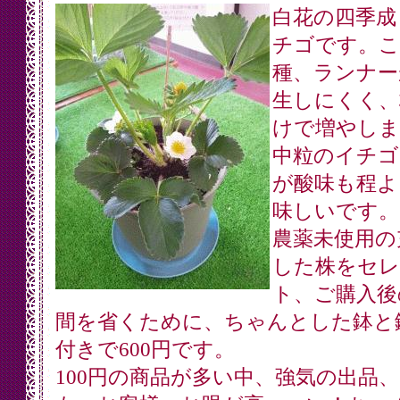
白花の四季成
チゴです。こ
種、ランナー
生しにくく、
けで増やしま
中粒のイチゴ
が酸味も程よ
味しいです。
農薬未使用の
した株をセレ
ト、ご購入後
間を省くために、ちゃんとした鉢と
付きで600円です。
100円の商品が多い中、強気の出品