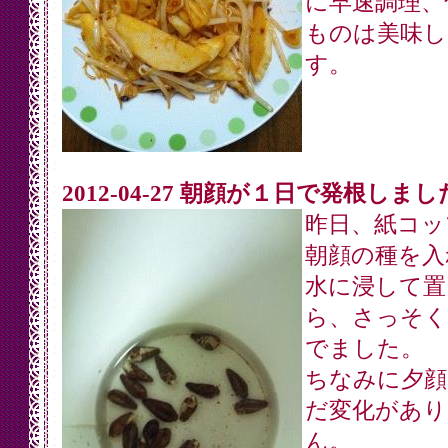
に早速調理、
ものは美味し
す。
2012-04-27 朝顔が１日で発根しまし
昨日、紙コッ
朝顔の種を入
水に浸して置
ら、さっそく
でました。
ちなみに夕顔
だ変化があり
ん。