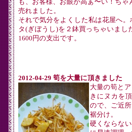
も、お客様、お眼が高ぁ〜い！ちゃ
売れました。
それで気分をよくした私は花屋へ。
タ(ぎぼうし)を２鉢買っちゃいまし
1600円の支出です。
2012-04-29 筍を大量に頂きました
大量の筍とア
きにヌカを頂
ので、ご近所
裾分け。
硬くならない