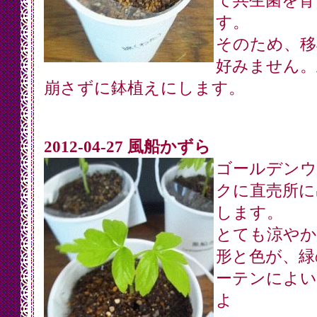
て共生菌を育
す。
そのため、移
好みません。
崩さずに鉢植えにします。
2012-04-27 風船かずら
ゴールデンウ
クに直売所に
します。
とても涼やか
形と色が、緑
ーテンによい
よ