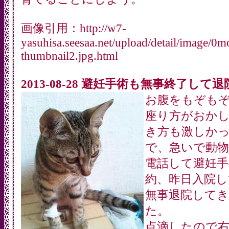
画像引用：http://w7-
yasuhisa.seesaa.net/upload/detail/image/0
thumbnail2.jpg.html
2013-08-28 避妊手術も無事終了して
お腹をもぞも
座り方がおか
き方も激しか
で、急いで動物
電話して避妊手
約、昨日入院し
無事退院して
た。
点滴したので