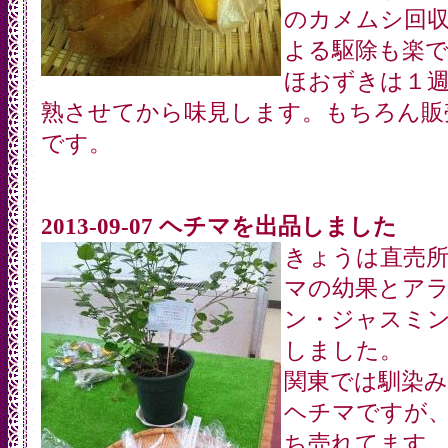
のカメムシ回
よる駆除も楽
ほおずきは１
熟させてから味見します。もちろん販
です。
2013-09-07 ヘチマを出品しました
きょうは直売
マの幼果とア
ン・ジャスミ
しました。
関東では馴染
ヘチマですが
ち売れてます