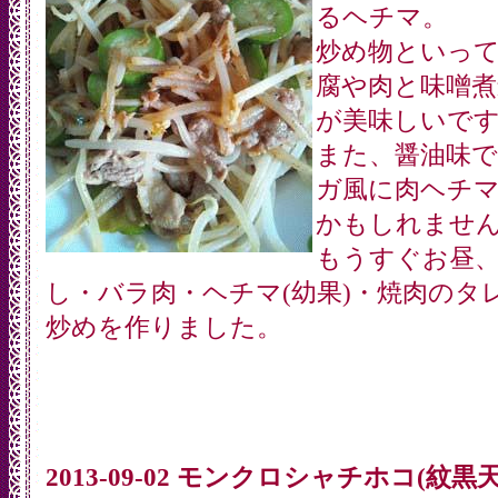
るヘチマ。
炒め物といっ
腐や肉と味噌煮
が美味しいで
また、醤油味
ガ風に肉ヘチ
かもしれませ
もうすぐお昼
し・バラ肉・ヘチマ(幼果)・焼肉のタ
炒めを作りました。
2013-09-02 モンクロシャチホコ(紋黒