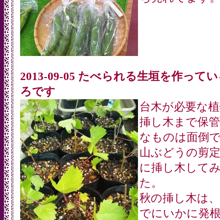
2013-09-05 たべられる生垣を作って
ろです
台木が必要な植
挿し木まで保管
なものは面倒
山ぶどうの剪
に挿し木して
た。
秋の挿し木は、
でにいかに発