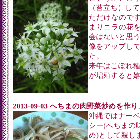
（苔立ち）し
ただけなので
まりニラの花
会はないと思
像をアップし
た。
来年はこぼれ
が増殖すると
2013-09-03 へちまの肉野菜炒めを作
沖縄ではナー
シー(へちまの
め)として親し