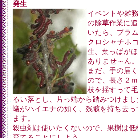
発生
イベントや雑
の除草作業に
いたら、プラ
クロシャチホ
生、葉っぱが
ありませ～ん
まだ、手の届
ので、長さ２
枝を揺すって
るい落とし、片っ端から踏みつけまし
蟻がハイエナの如く、残骸を持ち去っ
ます。
殺虫剤は使いたくないので、果樹は低
育てることにしよう。