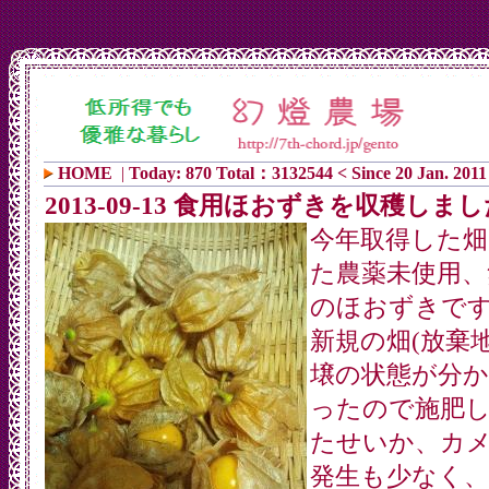
HOME
|
Today: 870 Total：3132544 < Since 20 Jan. 2011
2013-09-13 食用ほおずきを収穫しま
今年取得した畑
た農薬未使用、
のほおずきで
新規の畑(放棄地
壌の状態が分
ったので施肥
たせいか、カ
発生も少なく、