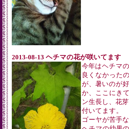
2013-08-13 ヘチマの花が咲いてます
今年はヘチマ
良くなかった
が、暑いのが
か、ここにき
ン生長し、花芽
付いてます。
ゴーヤが苦手
ヘチマの幼果