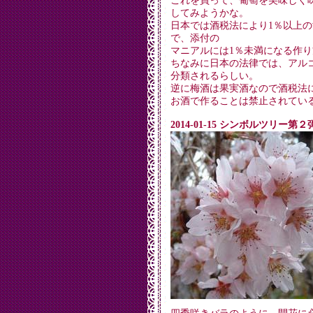
これを買って、葡萄を美味しく
してみようかな。
日本では酒税法により1％以上
で、添付の
マニアルには1％未満になる作
ちなみに日本の法律では、アル
分類されるらしい。
逆に梅酒は果実酒なので酒税法に
お酒で作ることは禁止されてい
2014-01-15 シンボルツリー