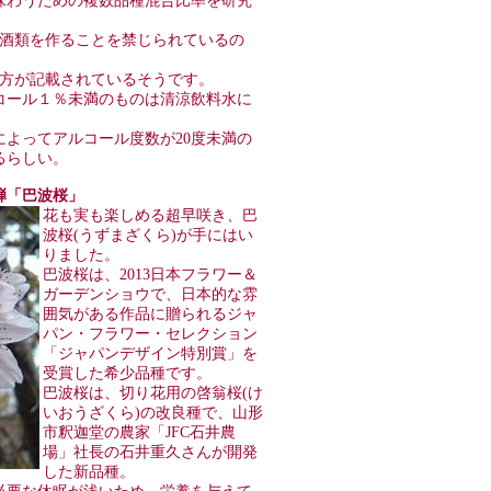
味わうための複数品種混合比率を研究
の酒類を作ることを禁じられているの
り方が記載されているそうです。
コール１％未満のものは清涼飲料水に
よってアルコール度数が20度未満の
るらしい。
第２弾「巴波桜」
花も実も楽しめる超早咲き、巴
波桜(うずまざくら)が手にはい
りました。
巴波桜は、2013日本フラワー＆
ガーデンショウで、日本的な雰
囲気がある作品に贈られるジャ
パン・フラワー・セレクション
「ジャパンデザイン特別賞」を
受賞した希少品種です。
巴波桜は、切り花用の啓翁桜(け
いおうざくら)の改良種で、山形
市釈迦堂の農家「JFC石井農
場」社長の石井重久さんが開発
した新品種。