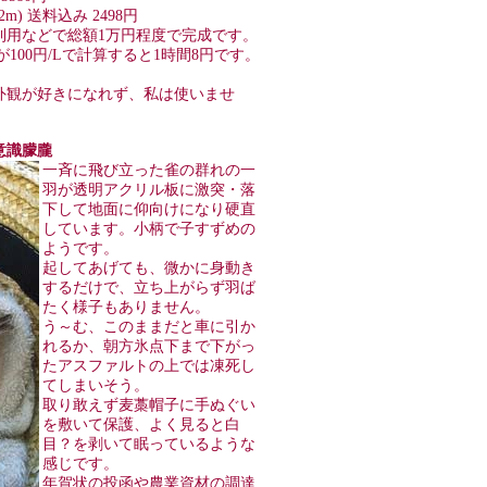
2m) 送料込み 2498円
利用などで総額1万円程度で完成です。
が100円/Lで計算すると1時間8円です。
。
外観が好きになれず、私は使いませ
で意識朦朧
一斉に飛び立った雀の群れの一
羽が透明アクリル板に激突・落
下して地面に仰向けになり硬直
しています。小柄で子すずめの
ようです。
起してあげても、微かに身動き
するだけで、立ち上がらず羽ば
たく様子もありません。
う～む、このままだと車に引か
れるか、朝方氷点下まで下がっ
たアスファルトの上では凍死し
てしまいそう。
取り敢えず麦藁帽子に手ぬぐい
を敷いて保護、よく見ると白
目？を剥いて眠っているような
感じです。
年賀状の投函や農業資材の調達