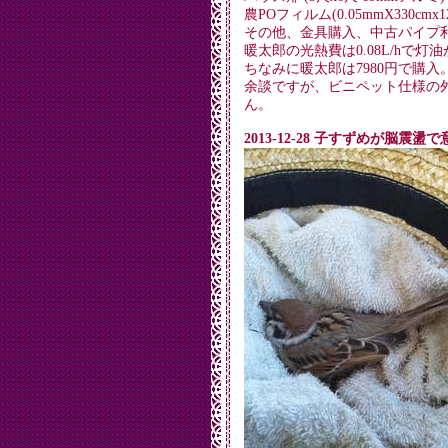
農POフィルム(0.05mmX330cmx1
その他、金具購入、中古パイプ
暖太郎の光熱費は0.08L/hで灯油
ちなみに暖太郎は7980円で購入
余談ですが、ビニペット仕様の
ん。
2013-12-28 子すずめが脳震盪