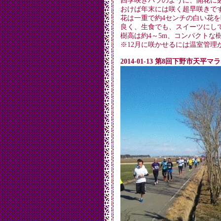
四季咲きバラのように、開花に
おけば年末には咲く超早咲きで
花は一重で約4センチの白い花
良く、生食でも、スイーツにし
樹高は約4～5m、コンパクトな
※12月に咲かせるには温室管理
2014-01-13 第8回下野市天平マ