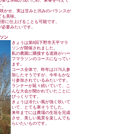
必要な休眠が浅いため、栄養を与えて
す。
を咲かせ、実は甘みと渋みのバランスが
ても美味。
樹形に仕上げることも可能です。
が必要みたいです。
ラソン
きょうは第8回下野市天平マラ
ソンが開催されました。
私の農園に隣接する道路がハー
フマラソンのコースになってい
ます。
コース全体で、昨年は2176人参
加したそうですが、今年もかな
り参加されているみたいです。
ランナーが延々続いていて、こ
んな大会が開かれていたことに
びっくりです。
きょうは冷たい風が強く吹いて
いて、とても寒そうでした。
来年までには農場の生垣を完成
させ、美しい風景を楽しんでも
らいたいものです。