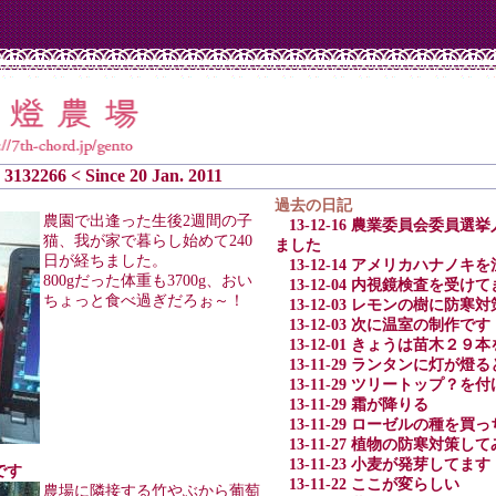
3132266 < Since 20 Jan. 2011
過去の日記
農園で出逢った生後2週間の子
13-12-16 農業委員会委
猫、我が家で暮らし始めて240
ました
日が経ちました。
13-12-14 アメリカハナノ
800gだった体重も3700g、おい
13-12-04 内視鏡検査を受け
ちょっと食べ過ぎだろぉ～！
13-12-03 レモンの樹に防
13-12-03 次に温室の制作です
13-12-01 きょうは苗木２
13-11-29 ランタンに灯が
13-11-29 ツリートップ？
13-11-29 霜が降りる
13-11-29 ローゼルの種を
13-11-27 植物の防寒対策し
13-11-23 小麦が発芽してます
です
13-11-22 ここが変らしい
農場に隣接する竹やぶから葡萄