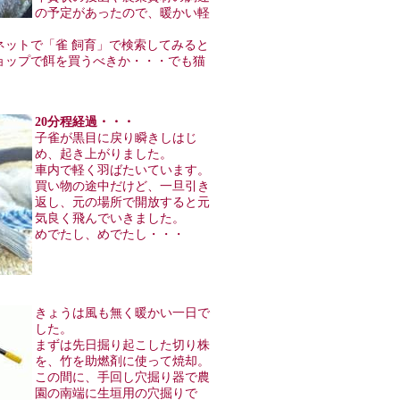
の予定があったので、暖かい軽
。
ネットで「雀 飼育」で検索してみると
ョップで餌を買うべきか・・・でも猫
20分程経過・・・
子雀が黒目に戻り瞬きしはじ
め、起き上がりました。
車内で軽く羽ばたいています。
買い物の途中だけど、一旦引き
返し、元の場所で開放すると元
気良く飛んでいきました。
めでたし、めでたし・・・
きょうは風も無く暖かい一日で
した。
まずは先日掘り起こした切り株
を、竹を助燃剤に使って焼却。
この間に、手回し穴掘り器で農
園の南端に生垣用の穴掘りで