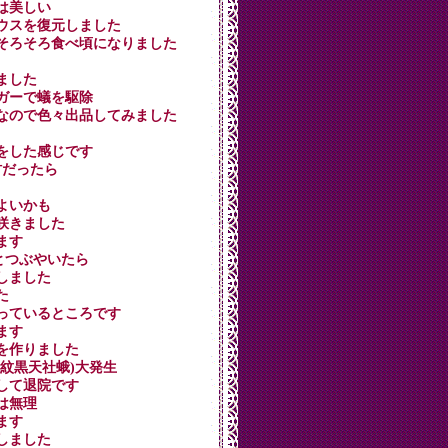
シは美しい
ルハウスを復元しました
ップがそろそろ食べ頃になりました
めました
シュガーで蟻を駆除
秋晴れなので色々出品してみました
ストをした感じです
の村だったら
によいかも
が咲きました
てます
たいとつぶやいたら
穫しました
た
を作っているところです
います
炒めを作りました
コ(紋黒天社蛾)大発生
終了して退院です
業は無理
てます
税しました