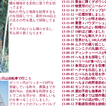
13-11-21 黄金に輝くギボウ
棚を補強する支柱に使う竹を切
13-11-19 物置用のビニー
ってます。
13-11-14 ターニップト
枯れた竹など進路を妨害するも
13-11-12 一応霜対策しました
のを伐採しつつ、直径10cm以上
13-11-11 サフランが咲き始
の太さの竹を選んで採取してま
13-11-08 重曹＋パウダー
す。
13-10-27 気持ちのよい
カラスのねぐらも減らせるし、
13-10-17 10針ほど縫いました
筍も採り易くなります。
13-10-16 リアルな耐久テ
13-10-13 世界がもし100人
13-10-06 ムクゲの掘り起こし
13-09-28 ニンニクの丸揚げ
13-09-19 ディンティーベス
13-09-19 へちま水を採取し
13-09-14 ベリーAが食べ
13-09-13 食用ほおずきを収
13-09-07 ヘチマを出品しまし
13-09-05 たべられる生垣
晴れた日は自転車で行こう
13-09-05 ニラの花が咲いて
ガソリン代がリッター150円を
13-09-03 へちまの肉野菜
突破している昨今、農園まで片
13-09-02 モンクロシャチホ
道約7Km、自転車を利用するこ
13-08-28 避妊手術も無事
とでこれを浮かせ、美味しいも
13-08-19 この暑さでは畑作
のを食べることにしました。
13-08-13 ヘチマの花が咲い
プラスチックのフレンチバルブ
13-08-12 不動産取得税を納