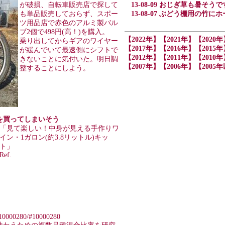
が破損、自転車販売店で探して
13-08-09 おじぎ草も暑そうで
も単品販売しておらず、スポー
13-08-07 ぶどう棚用の
ツ用品店で赤色のアルミ製バル
ブ2個で498円(高！)を購入。
【2022年】
【2021年】
【2020年
乗り出してからギアのワイヤー
【2017年】
【2016年】
【2015年
が緩んでいて最速側にシフトで
【2012年】
【2011年】
【2010年
きないことに気付いた。明日調
【2007年】
【2006年】
【2005
整することにしよう。
ットを買ってしまいそう
「見て楽しい！中身が見える手作りワ
イン・1ガロン(約3.8リットル)キッ
ト」
Ref.
ft/10000280/#10000280