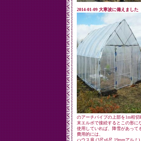
2014-01-09 大寒波に備えました
のアーチパイプの上部を1m程
末エルボで接続するとこの形にな
使用していれば、降雪があって
費用的には、
ハウス扉 (3尺x6尺 19mmアルミ) 