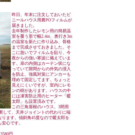
昨日、年末に注文しておいたビ
ニールハウス用農POフィルムが
届きました。
去年制作したレモン用の簡易温
室を覆う形で幅2.4m、奥行き3m
の温室を新たに作り込み、骨格
まで完成させておきました。そ
こに急いでフィルムを貼り、今
夜からの強い寒波に備えていま
す。扉の内側はカーテン状にな
っていて隙間からの外気の浸入
を防止、強風対策にアンカーも
埋めて固定してます。ちょっと
見えにくいですが、室内にレモ
ンの樹があります。ハウスの中
には凍害防止用のヒーター「暖
太郎」も設置済みです。
この三角屋根のハウス、3間用
切断して、天井ジョイントの代わりに端
ります。傾斜角45度なので暖太郎を
も安心です。
3580円