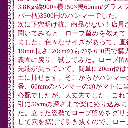
3.8Kg/縦900×横150×奥60mm/グラ
バー柄)3300円のハンマーでした。
次に下穴明け杭、商品がない！店員
聞いてみると、ロープ留めを教えて
ました。色々なサイズがあって、直
19mm長さ120cmのものを650円で購
農園に戻り、試してみた。ロープ留
先端が尖っていて、簡単に20cm位は
土に挿せます。そこからがハンマー
番、60mmのハンマーの頭がマトに
心配でしたが、大丈夫でした。これ
引に50cmの深さまで楽にめり込み
た。立った姿勢でロープ留めをグリ
して穴を拡げて引き抜くので、ロー