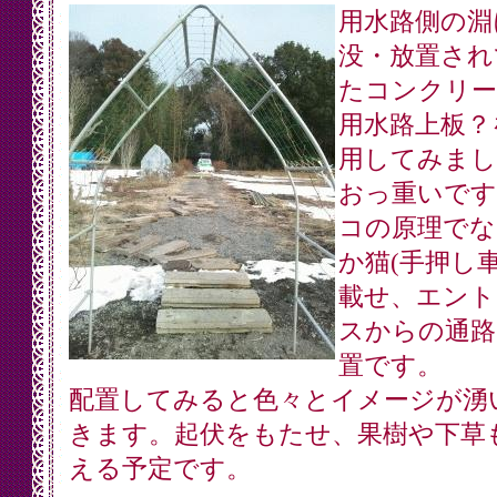
用水路側の淵
没・放置され
たコンクリー
用水路上板？
用してみまし
おっ重いです
コの原理でな
か猫(手押し車
載せ、エント
スからの通路
置です。
配置してみると色々とイメージが湧
きます。起伏をもたせ、果樹や下草
える予定です。