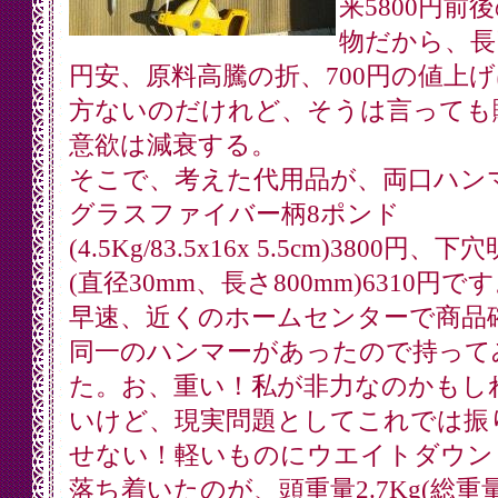
来5800円前
物だから、長
円安、原料高騰の折、700円の値上
方ないのだけれど、そうは言っても
意欲は減衰する。
そこで、考えた代用品が、両口ハン
グラスファイバー柄8ポンド
(4.5Kg/83.5x16x 5.5cm)3800円、
(直径30mm、長さ800mm)6310円で
早速、近くのホームセンターで商品
同一のハンマーがあったので持って
た。お、重い！私が非力なのかもし
いけど、現実問題としてこれでは振
せない！軽いものにウエイトダウン
落ち着いたのが、頭重量2.7Kg(総重