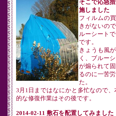
そこで応急措
施しました
フィルムの買
きがないので
ルーシートで
です。
きょうも風が
く、ブルーシ
が煽られて固
るのに一苦労
た。
3月1日まではなにかと多忙なので、
的な修復作業はその後です。
2014-02-11 敷石を配置してみました