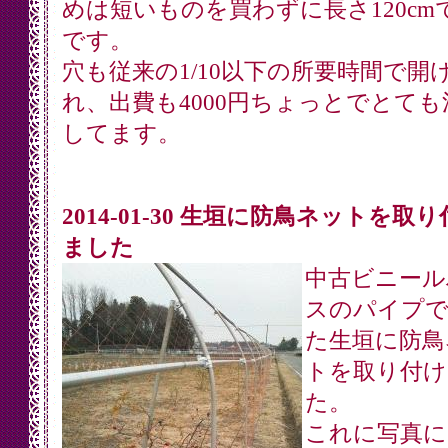
めは短いものを買わずに長さ120cm
です。
穴も従来の1/10以下の所要時間で開
れ、出費も4000円ちょっとでとても
してます。
2014-01-30 生垣に防鳥ネットを取
ました
中古ビニール
スのパイプで
た生垣に防鳥
トを取り付け
た。
これに写真に