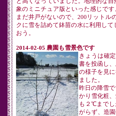
と高くなっていました。地理的な自
象のミニチュア版といった感じです
まだ井戸がないので、200リットル
クに雪を詰めて鉢苗の水に利用して
おう。
2014-02-05 農園も雪景色です
きょうは確定
書を投函し、
の様子を見に
ました。
昨日の降雪で
かり雪化粧、
も２℃までし
がらず、造園