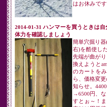
はお休みです
2014-01-31 ハンマーを買うときは
体力を確認しましょう
簡単穴掘り器
右)を酷使し
先端が曲がり
換えようとama
のカートをみ
ら、価格変更
知らせ。440
→6500円、
すとぉ～！ま