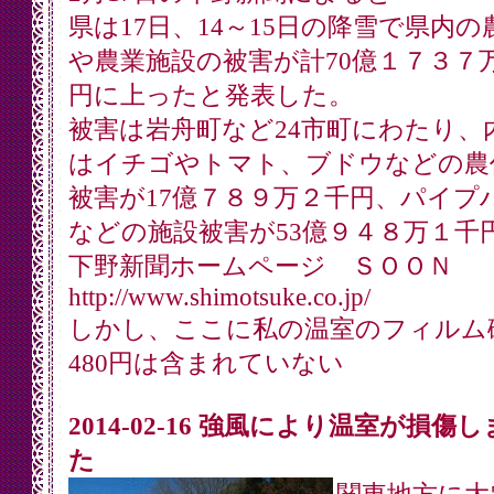
県は17日、14～15日の降雪で県内の
や農業施設の被害が計70億１７３７
円に上ったと発表した。
被害は岩舟町など24市町にわたり、
はイチゴやトマト、ブドウなどの農
被害が17億７８９万２千円、パイプ
などの施設被害が53億９４８万１千
下野新聞ホームページ ＳＯＯＮ
http://www.shimotsuke.co.jp/
しかし、ここに私の温室のフィルム
480円は含まれていない
2014-02-16 強風により温室が損傷
た