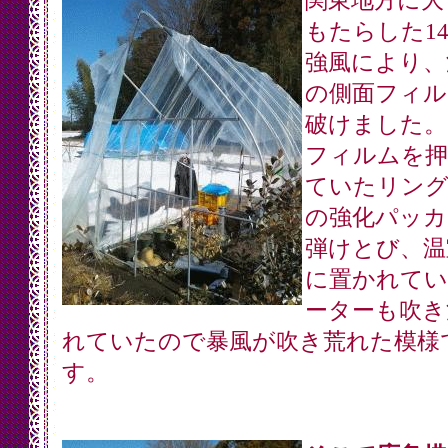
関東地方に大
もたらした1
強風により、
の側面フィル
破けました。
フィルムを押
ていたリング
の強化パッカ
弾けとび、温
に置かれてい
ーターも吹き
れていたので暴風が吹き荒れた模様
す。