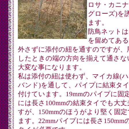
ロサ・カニナ
グローズ)を
ます。
防鳥ネットは
を留めてある
外さずに添付の紐を通すのですが、
したときの端の方向を揃えて通さな
大変な事になります。
私は添付の紐は使わず、マイカ線(
バンド)を通して、パイプに結束タ
付けています。19mmのパイプに固
には長さ100mmの結束タイでも大丈
すが、150mmのほうがより堅く固定
ます。22mmパイプには長さ150mm