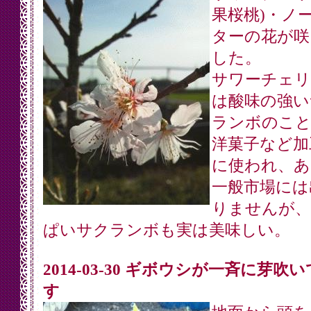
果桜桃)・ノ
ターの花が咲
した。
サワーチェリ
は酸味の強い
ランボのこと
洋菓子など加
に使われ、あ
一般市場には
りませんが、
ぱいサクランボも実は美味しい。
2014-03-30 ギボウシが一斉に芽吹
す