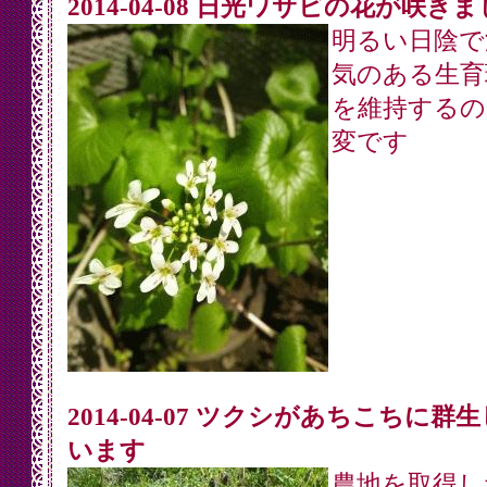
2014-04-08 日光ワサビの花が咲き
明るい日陰で
気のある生育
を維持するの
変です
2014-04-07 ツクシがあちこちに群
います
農地を取得し