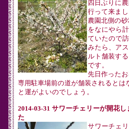
四日ぶりに農
行って来まし
農園北側の砂
をなにやら計
ていたので訪
みたら、アス
ルト舗装する
です。
先日作ったお
専用駐車場前の道が舗装されるとは
と運がよいのでしょう。
2014-03-31 サワーチェリーが開花
た
サワーチェリ