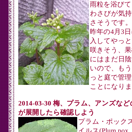
雨粒を浴びて
わさびが気持
さそうです。
昨年の4月3
入してやっと
咲きそう、果
にはまだ日陰
いので、もう
っと庭で管理
ことになりま
2014-03-30 梅、プラム、アンズな
が展開したら確認しよう
プラム・ポック
イルス(Plum pox