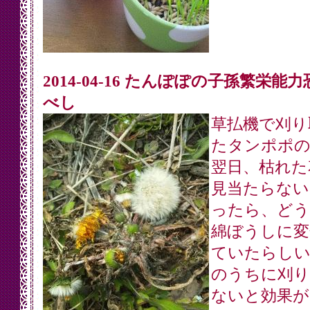
2014-04-16 たんぽぽの子孫繁栄能
べし
草払機で刈り
たタンポポの
翌日、枯れた
見当たらない
ったら、どう
綿ぼうしに変
ていたらしい
のうちに刈り
ないと効果が