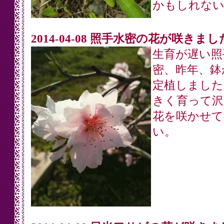
かもしれない
2014-04-08 照手水密の花が咲きまし
生育が遅い照
密、昨年、鉢
定植しました
きく育って沢
花を咲かせて
い。