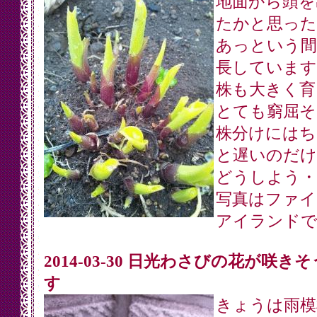
地面から頭を
たかと思った
あっという間
長しています
株も大きく育
とても窮屈そ
株分けにはち
と遅いのだけ
どうしよう・
写真はファイ
アイランド
2014-03-30 日光わさびの花が咲き
す
きょうは雨模