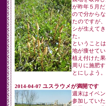
が昨年５月だ
ので分からな
たのですが、
シが生えてき
た。
ということは
地が痩せてい
植え付けた果
周りに施肥す
とにしよう。
2014-04-07 ユスラウメが満開です
週末はイベン
参加していた