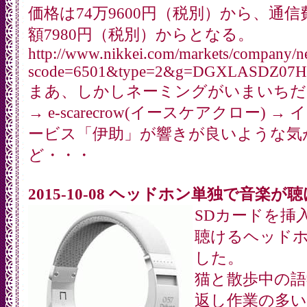
価格は74万9600円（税別）から、通
額7980円（税別）からとなる。
http://www.nikkei.com/markets/company/n
scode=6501&type=2&g=DGXLASDZ07H
まあ、しかしネーミングがいまいちだね
→ e-scarecrow(イースケアクロー) 
ービス「伊助」が響きが良いような気
ど・・・
2015-10-08 ヘッドホン単独で音楽が
SDカードを挿
聴けるヘッド
した。
猫と散歩中の語
返し作業の多い