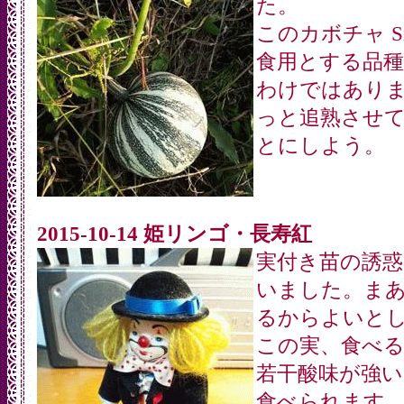
た。
このカボチャ Sil
食用とする品
わけではあり
っと追熟させ
とにしよう。
2015-10-14 姫リンゴ・長寿紅
実付き苗の誘
いました。ま
るからよいと
この実、食べ
若干酸味が強
食べられます