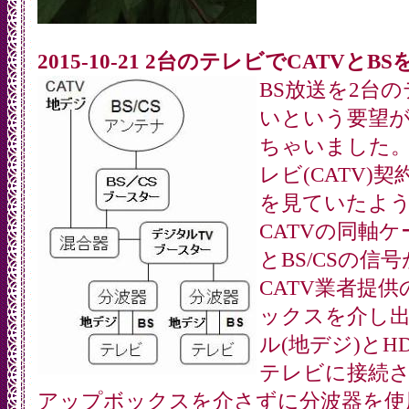
2015-10-21 2台のテレビでCATVとB
BS放送を2台
いという要望
ちゃいました
レビ(CATV)
を見ていたよ
CATVの同軸
とBS/CSの信
CATV業者提
ックスを介し
ル(地デジ)とHD
テレビに接続
アップボックスを介さずに分波器を使