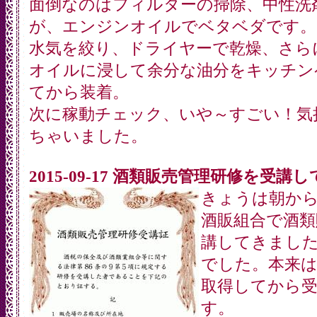
面倒なのはフィルターの掃除、中性洗
が、エンジンオイルでベタベダです。
水気を絞り、ドライヤーで乾燥、さら
オイルに浸して余分な油分をキッチン
てから装着。
次に稼動チェック、いや～すごい！気
ちゃいました。
2015-09-17 酒類販売管理研修を受講
きょうは朝から
酒販組合で酒類
講してきまし
でした。本来は
取得してから
す。