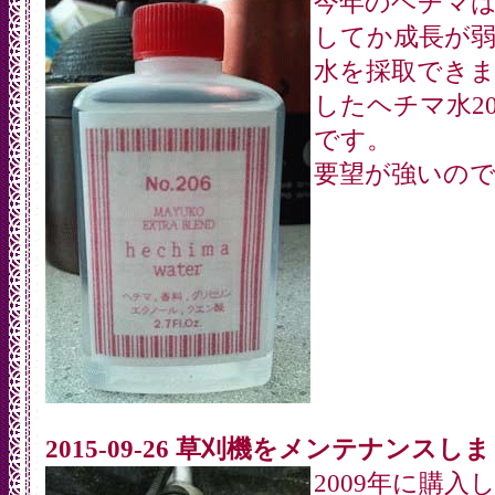
今年のヘチマ
してか成長が
水を採取でき
したヘチマ水2
です。
要望が強いの
2015-09-26 草刈機をメンテナンスし
2009年に購入し