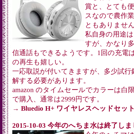
賞と、とても
スなので農作
ともありませ
私自身の用途
すが、かなり
信通話もできるようです。1回の充電は
の再生も嬉しい。
一応取説が付いてきますが、多少試行
解する必要があります。
amazon のタイムセールでカラーは白限
で購入、通常は2999円です。
→
Bluedio H+ ワイヤレスヘッドセッ
2015-10-03 今年のへちま水は終了し