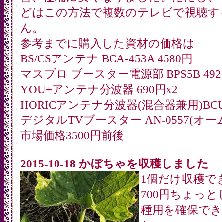
どはこの方法で複数のテレビで視聴す
ん。
参考までに購入した資材の価格は
BS/CSアンテナ BCA-453A 4580円
マスプロ ブースター電源部 BPS5B 492
YOU+アンテナ分波器 690円x2
HORICアンテナ分波器(混合器兼用)BCUV-
デジタルTVブースター AN-0557(オー
市場価格3500円前後
2015-10-18 かぼちゃを収穫しました
1個だけ収穫で
700円ちょっ
種用を確保で