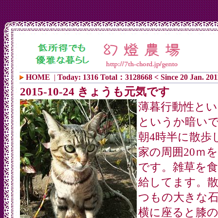
HOME
|
Today: 1316 Total：3128668 < Since 20 Jan. 201
2015-10-24 きょうも元気です
薄暮行動性と
というか暗い
朝4時半に散歩
家の周囲20ｍ
です。雑草を食
給してます。
つもの大きな
横に座ると膝