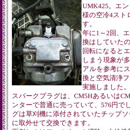
UMK425。
様の空冷4スト
す。
年に1～2回、
換はしていた
回転になると
しまう現象が
アルを参考に
換と空気清浄
実施しました
スパークプラグは、CM5HあるいはCM
ンターで普通に売っていて、576円で
グは草刈機に添付されていたチップソ
に取外せて交換できます。