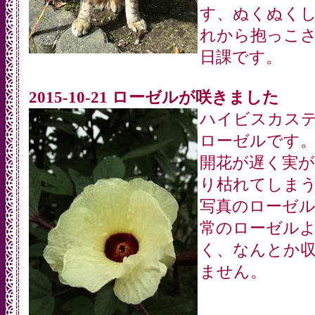
す、ぬくぬく
れから抱っこ
日課です。
2015-10-21 ローゼルが咲きました
ハイビスカス
ローゼルです
開花が遅く実
り枯れてしま
写真のローゼ
常のローゼル
く、なんとか
ません。