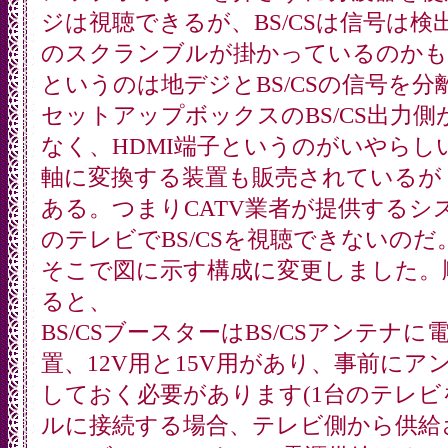
ジは視聴できるが、BS/CSは信号は
のスクランブルが掛かっているのかも
というのは地デジとBS/CSの信号を分
セットアップボックスのBS/CS出力
なく、HDMI端子というのがいやらしい
軸に変換する装置も販売されているが
ある。つまりCATV業者が提供するシ
のテレビでBS/CSを視聴できないのだ
そこで図に示す構成に変更しました。
ると、
BS/CSブースターはBS/CSアンテナ
置、12V用と15V用があり、事前にア
しておく必要があります(1台のテレビを
ルに接続する場合、テレビ側から供給