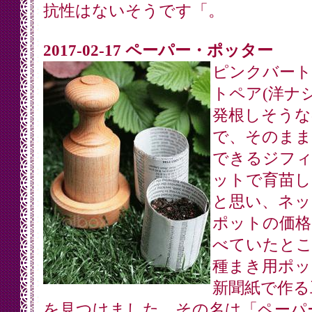
抗性はないそうです「。
2017-02-17 ペーパー・ポッター
ピンクバート
トペア(洋ナシ
発根しそうな
で、そのまま
できるジフィ
ットで育苗し
と思い、ネッ
ポットの価格
べていたとこ
種まき用ポッ
新聞紙で作る
を見つけました。その名は「ペーパ