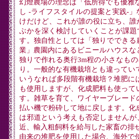
幻燈農場の理念は「低所得でも優雅
し -ライフスタイルの提案と実践-」
けだけど、これが誰の役に立ち、誰
ぶかを深く検討していくことが課題
す。独自性としては「独りでできる
業」農園内にあるビニールハウスな
独りで作れる奥行3m程の小さなも
り。一般的な有機栽培とも違ってい
いうなれば多段階有機栽培？堆肥に
も使用しますが、化成肥料も使って
す。雑草を育て、ワイヤーブレード
払い機で粉砕して地に戻します。化
は邪道という考えも否定しませんが
近、輸入粗飼料を給与した家畜の排
由来の堆肥を使用した場合、海外で