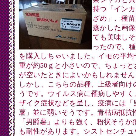
持つ「インカ
ざめ」、種苗
蒸かした画像
ても美味しそ
ったので、種
を購入しちゃいました。イモの平均
重が約50ｇと小さいので、ちょっと
が空いたときによいかもしれません
しかし、こちらの品種、上級者向け
うです。ウイルス病に罹病しやすく
ザイク症状などを呈し、疫病には「
薯」並に弱いそうです。青枯病抵抗
「男爵薯」よりも強く、粉状そうか
も耐性があります。シストセンチュ