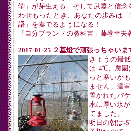
学」が芽生える。そして武器と信念
わせもったとき、あなたの歩みは「
語」を奏でるようになる！
「自分ブランドの教科書」藤巻幸夫
2017-01-25 ２基燈で頑張っちゃいま
きょうの最低
は-4℃、農園
っと寒いかも
ません。温室
置かれたバケ
水に厚い氷が
てました。
明日の朝は-5