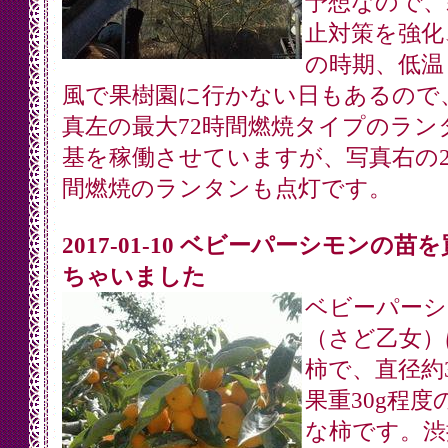
予想なので、
止対策を強化
の時期、低温
風で果樹園に行かない日もあるので
真左の最大72時間燃焼タイプのラン
基を稼働させていますが、写真右の2
間燃焼のランタンも点灯です。
2017-01-10 ベビーパーシモンの苗
ちゃいました
ベビーパーシ
（さど乙女）
柿で、直径約3
果重30g程度
な柿です。渋