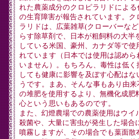
れた農薬成分のクロピラリドによる
の生育障害が報告されています。ク
ラリドは、広葉雑草(クローバーなど
らす除草剤で、日本が粗飼料の大半
している米国、豪州、カナダ等で使
れています（日本では使用は認めら
いません）。もちろん、毒性は低く
しても健康に影響を及ぼす心配はな
うです。まあ、そんな事もあり由来
の堆肥を使用するより、無機化成肥
心という思いもあるのです。
また、幻燈農場での農薬使用はウイ
殺菌や、大量に害虫が発生した場合
噴霧しますが、その場合でも葉面散