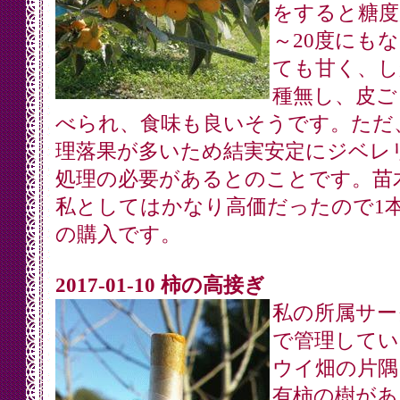
をすると糖度
～20度にも
ても甘く、し
種無し、皮ご
べられ、食味も良いそうです。ただ
理落果が多いため結実安定にジベレ
処理の必要があるとのことです。苗
私としてはかなり高価だったので1
の購入です。
2017-01-10 柿の高接ぎ
私の所属サー
で管理してい
ウイ畑の片隅
有柿の樹があ