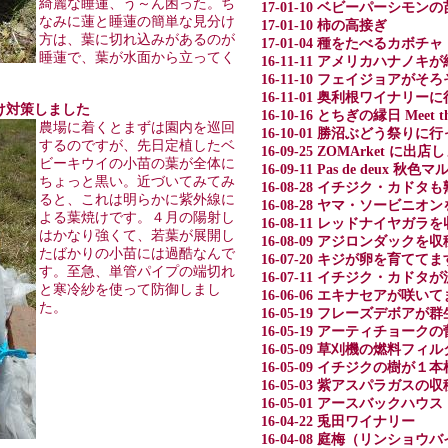
綺麗な睡蓮、う～ん困った。ち
17-01-10 ベビーパーシモ
なみに蓮と睡蓮の簡単な見分け
17-01-10 柿の高接ぎ
方は、葉に切れ込みがあるのが
17-01-04 種をたべるカボチャ
睡蓮で、葉が水面から立ってく
16-11-11 アメリカハナノ
16-11-10 フェイジョアが
16-11-01 奥利根ワイナリ
葉焼け対策しました
16-10-16 とちぎの縁日 Meet t
農場に着くとまずは園内を巡回
16-10-01 勝沼ぶどう祭り
するのですが、先日定植したベ
16-09-25 ZOMArket に出
ビーキウイの小苗の葉が全体に
16-09-11 Pas de deux
ちょっと黒い。近づいてみてみ
16-08-28 イチジク・カド
ると、これは明らかに紫外線に
16-08-28 ヤマ・ソービニ
よる葉焼けです。４月の陽射し
16-08-11 レッドナイヤガ
はかなり強くて、若葉が展開し
16-08-09 アジロンダックを
たばかりの小苗には過酷なんで
16-07-20 キジが卵を育ててま
す。至急、単管パイプの端切れ
16-07-11 イチジク・カド
と寒冷紗を使って防御しまし
16-06-06 エキナセアが咲い
た。
16-05-19 フレーズデボア
16-05-19 アーティチョー
16-05-09 草刈機の燃料フ
16-05-09 イチジクの樹が
16-05-03 紫アスパラガスの収
16-05-01 アースバックハウス
16-04-22 兎田ワイナリー
16-04-08 庭梅（リンショ