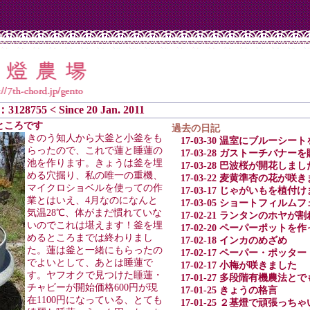
：3128755 < Since 20 Jan. 2011
るところです
過去の日記
きのう知人から大釜と小釜をも
17-03-30 温室にブルーシ
らったので、これで蓮と睡蓮の
17-03-28 ガストーチバナ
池を作ります。きょうは釜を埋
17-03-28 巴波桜が開花しまし
める穴掘り、私の唯一の重機、
17-03-22 麦黄準杏の花が咲
マイクロショベルを使っての作
17-03-17 じゃがいもを植付
業とはいえ、4月なのになんと
17-03-05 ショートフィル
気温28℃、体がまだ慣れていな
17-02-21 ランタンのホヤ
いのでこれは堪えます！釜を埋
17-02-20 ペーパーポット
めるところまでは終わりまし
17-02-18 インカのめざめ
た。蓮は釜と一緒にもらったの
17-02-17 ペーパー・ポッター
でよいとして、あとは睡蓮で
17-02-17 小梅が咲きました
す。ヤフオクで見つけた睡蓮・
17-01-27 多段階有機農法
チャビーが開始価格600円が現
17-01-25 きょうの格言
在1100円になっている、とても
17-01-25 ２基燈で頑張っち