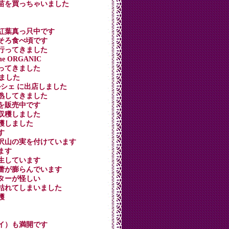
ンの苗を買っちゃいました
キが紅葉真っ只中です
そろそろ食べ頃です
ーに行ってきました
he ORGANIC
に行ってきました
店しました
 秋色マルシェ に出店しました
タも熟してきました
オンを販売中です
ラを収穫しました
収穫しました
す
タが沢山の実を付けています
てます
が群生しています
クの蕾が膨らんでいます
ィルターが怪しい
１本枯れてしまいました
穫
ウバイ）も満開です