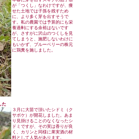
が「つくし」なわけですが、痩
せた土地では子孫を残すため
に、より多く芽を出すそうで
す。私の農園では予算的にも栄
養過剰にする余裕はないです
が、さすがに沢山のつくしを見
てしまうと、施肥しないわけに
もいかず、ブルーベリーの株元
に鶏糞を施しました。
した
３月に大苗で頂いたシドミ（ク
サボケ）が開花しました。あま
り見掛けることのなくなったシ
ドミですが、その実は香りが良
く、カリンと同様に果実酒の材
料として人気があります。