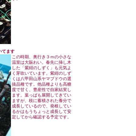
吹いてます
この時期、奥行き３ｍの小さな
温室は大賑わい。春先に挿し木
した「紫紺のしずく」も元気よ
く芽吹いています。紫紺のしず
くは八甲田山系ヤマブドウの選
抜品種です。他品種よりも高糖
度で甘く、豊産性で自家結実し
ます。葉っぱも展開してきてい
ますが、枝に蓄積された養分で
成長しているので、発根してい
るかはもうちょっと成長して安
定してから確認する予定です。