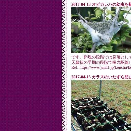
2017-04-13 オビカレハの幼
です。卵塊の段階では見落とし
天幕状の早期の段階で極力駆除
Ref. https://www.jataff.jp/konchu/
2017-04-13 カラスのいたず