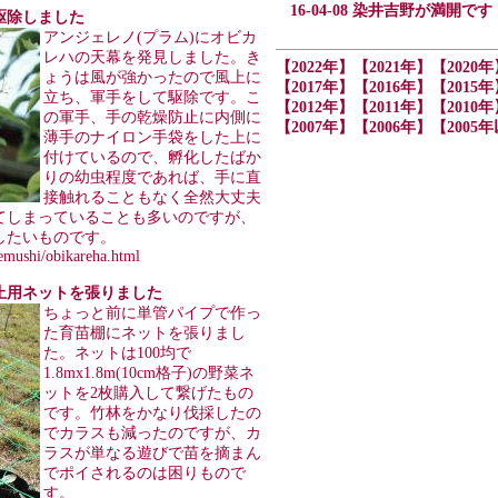
16-04-08 染井吉野が満開です
虫を駆除しました
アンジェレノ(プラム)にオビカ
レハの天幕を発見しました。き
【2022年】
【2021年】
【2020年
ょうは風が強かったので風上に
【2017年】
【2016年】
【2015年
立ち、軍手をして駆除です。こ
【2012年】
【2011年】
【2010年
の軍手、手の乾燥防止に内側に
【2007年】
【2006年】
【2005
薄手のナイロン手袋をした上に
付けているので、孵化したばか
りの幼虫程度であれば、手に直
接触れることもなく全然大丈夫
てしまっていることも多いのですが、
したいものです。
kemushi/obikareha.html
ら防止用ネットを張りました
ちょっと前に単管パイプで作っ
た育苗棚にネットを張りまし
た。ネットは100均で
1.8mx1.8m(10cm格子)の野菜ネ
ットを2枚購入して繋げたもの
です。竹林をかなり伐採したの
でカラスも減ったのですが、カ
ラスが単なる遊びで苗を摘まん
でポイされるのは困りもので
す。