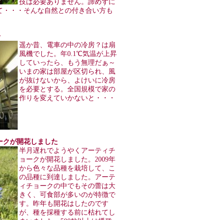
技は必要ありません。諦めずに
て・・・そんな自然との付き合い方も
・
遥か昔、電車の中の冷房？は扇
風機でした。年0.1℃気温が上昇
していったら、もう無理だぁ～
いまの家は部屋が区切られ、風
が抜けないから、よけいに冷房
を必要とする。全国規模で家の
作りを変えていかないと・・・
チョークが開花しました
半月遅れでようやくアーティチ
ョークが開花しました。2009年
から色々な品種を栽培して、こ
の品種に到達しました。アーテ
ィチョークの中でもその蕾は大
きく、可食部が多いのが特徴で
す。昨年も開花はしたのです
が、種を採種する前に枯れてし