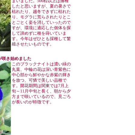
まいました。500粒以上は播種
したと思いますが、夏の暑さで
枯れたり、越冬できずに枯れた
り、モグラに荒らされたりとこ
とごとく姿を消していったので
すが、環境に適応した個体を探
して諦めずに種を蒔いていま
す。今年はぜひとも採種して繁
殖させたいものです。
イトが咲き始めました
このブラックナイトは濃い緑の
丸葉、中輪の花は深い青紫色に
中心部から鮮やかな赤紫の輝き
を放つ、可憐で美しい品種で
す。開花期間は関東では7月上
旬～11月中旬と長く、朝から夕
方まで咲いているので、見ごろ
が長いのが特徴です。