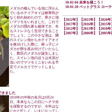
18-02-04 未来を描こう！
18-01-20 ペットグラス ロ
メダカの棲んでいる池に浮かん
でいるホテイアオイは耐寒性が
なく枯れ始めたので、寒さに強
【2022年】
【2021年】
【2020年
いマツモをいれました。これで
【2017年】
【2016年】
【2015年
メダカの隠れ家も確保でき、冬
【2012年】
【2011年】
【2010年
もストレスなく生活できること
【2007年】
【2006年】
【2005
でしょう。この小さな池は、隣
のスイレン池からホテイアオイ
を株分けした際に、根っ子にメ
ダカが卵を産み付けていたらし
く、数匹のメダカが誕生しまし
た。スイレン池のほうは水深が
浅いのでマツモミニをいれる予
定でメルカリでゲットしまし
た。
ができました
2018年の中秋の名月は9月24
日。本来ならこの日にヘチマ水
を採取するのですが、今年はな
にかと忙しく、いまになってし