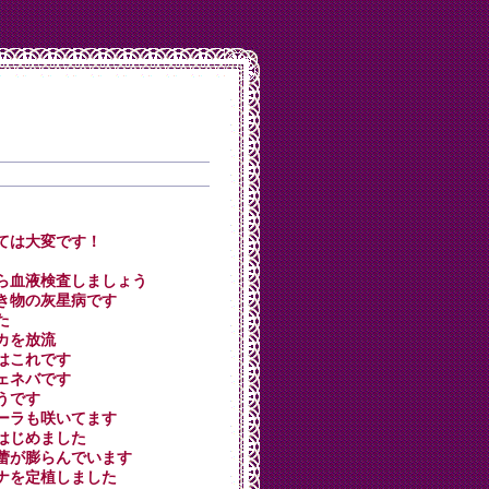
されては大変です！
きたら血液検査しましょう
に付き物の灰星病です
た
ダカを放流
せはこれです
ジェネバです
そうです
フローラも咲いてます
熟しはじめました
クの蕾が膨らんでいます
シカナを定植しました