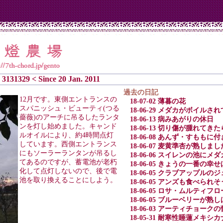
3131329 < Since 20 Jan. 2011
過去の日記
12月です。東側エントランスの
18-07-02 薄暮の花
スパニッシュ・ビューティ(つる
18-06-29 メダカがボイル
薔薇)のアーチに吊るしたランタ
18-06-13 病みあがりの休日
ンを灯し始めました。キャンド
18-06-13 切り傷が腫れて
ルオイルにより、約4時間点灯
18-06-08 あんず・すもも
しています。西側エントランス
18-06-07 麦黄準杏が熟しまし
にもソーラーランタンが吊るし
18-06-06 スイレンの池にメ
てあるのですが、蓄電池が老朽
18-06-05 きょうの一番の幸
化して点灯しないので、後で電
18-06-05 クラブアップルの
池を取り換えることにしよう。
18-06-05 アンズも食べられ
18-06-05 ロサ・ムルティ
18-06-05 ブルーベリーが
18-06-03 アーティチョー
18-05-31 耐寒性睡蓮メキ