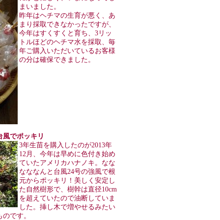
まいました。
昨年はヘチマの生育が悪く、あ
まり採取できなかったですが、
今年はすくすくと育ち、3リッ
トルほどのヘチマ水を採取、毎
年ご購入いただいているお客様
の分は確保できました。
キが台風でポッキリ
3年生苗を購入したのが2013年
12月、今年は早めに色付き始め
ていたアメリカハナノキ。なな
なななんと台風24号の強風で根
元からポッキリ！美しく安定し
た自然樹形で、樹幹は直径10cm
を超えていたので油断していま
した。挿し木で増やせるみたい
ものです。