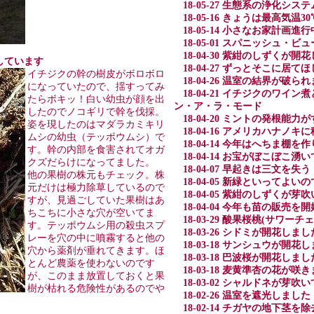
18-05-27 生態系の浄化システ
18-05-16 きょうは最高気温3
18-05-14 小さなお家計画進行
18-05-01 スパニッシュ・
18-04-30 紫紺のしずくが開
害しています
18-04-27 ずっとそこに居て
イチジクの幹の樹皮がボロボロ
18-04-26 温室の結界が破ら
になっていたので、揺すってみ
18-04-21 イチジクのワ
たらボキッ！白い幼虫が顔を出
ン・ア・ラ・モード
したのでノコギリで幹を伐採。
18-04-20 ミントの発根能力
姿を現したのはマダラカミキリ
18-04-16 アメリカハナノ
ムシの幼虫（テッポウムシ）で
18-04-14 今年はへちま棚を
す。幹の内部を食害されてオガ
18-04-14 お宝がぼこぼこ湧
クズだらけになってました。
18-04-07 早起きは三文を失
他の果樹の株元もチェック。株
18-04-05 新緑といってよ
元だけは極力除草しているので
18-04-05 紫紺のしずくが芽
すが、見過ごしていた果樹はあ
18-04-04 今年も苗の販売を
ちこちに小さな穴が空いてま
18-03-29 酸果桜桃(サワー
す。テッポウムシ用の殺虫スプ
18-03-26 シドミが開花しまし
レーを穴の中に噴霧すると他の
18-03-18 サンシュウが開花
穴から薬剤が垂れてきます。ほ
18-03-18 巴波桜が開花しまし
とんど農薬を使わないのです
18-03-18 麦黄準杏の花が咲
が、このまま放置しておくと果
18-03-02 シャルドネが芽吹
樹が枯れる危険性があるのでや
18-02-26 温室を遮光しました
18-02-14 チガヤの地下茎を