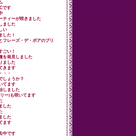
ム
0℃です
中
ビューティーが咲きました
花しました
ほしい
れました！
イン煮とフレーズ・デ・ボアのプリ
がすごい！
キに種を発見しました
作りました
いてきます
う・・・
いのでしょうか？
吹いてます
開始しました
チェリー)も咲いてます
た
しました
た
きました
いてます
除去中です