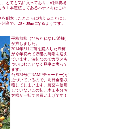
く、とても気に入っており、幻燈農場
もう１本定植してあるハナノキはこの
キを倒木したところに植えることにし
州産で、20～30mになるようです。
平核無柿（ひらたねなし/渋柿）
が熟しました。
2014年5月に苗を購入した渋柿
が今年初めて収穫の時期を迎え
ています。渋柿なのでカラスも
ついばむことなく見事に実って
ます。
台風24号(TRAMI/チャーミー)が
近づいているので、明日全部収
穫してしまいます。農薬を使用
していないこの柿、木１本分お
客様が一括でお買い上げです！