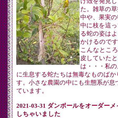
け殻を発見し
た。雑草の草
中や、果実の
中に枝を這っ
る蛇の姿はよ
かけるのです
こんなところ
皮していたと
は・・・私の
に生息する蛇たちは無毒なものばか
す。小さな農園の中にも生態系が息
ています。
2021-03-31 ダンボールをオーダー
しちゃいました