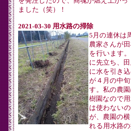
を発注したので、商魂が燃え上がっ
ました（笑）！
2021-03-30 用水路の掃除
5月の連休は
農家さんが田
を行います。
に先立ち、田
に水を引き込
が４月の中旬
す。私の農園
樹園なので用
は使わないの
が、農園の横
れる用水路の