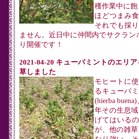
穫作業中に飽
ほどつまみ食
それでも採り
ません。近日中に仲間内でサクラン
り開催です！
2021-04-20 キューバミントのエリ
草しました
モヒートに使
るキューバミ
(hierba buen
年その生息域
げてはいる
が、他の雑草