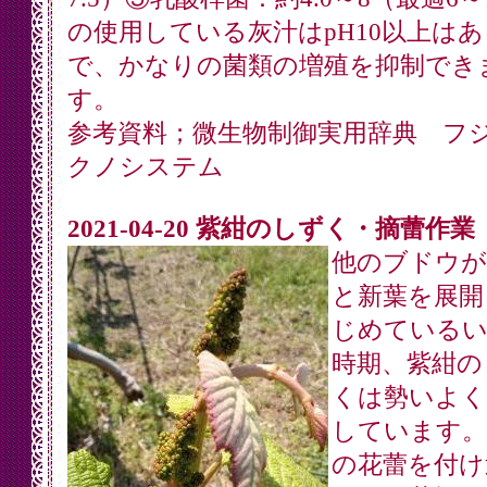
の使用している灰汁はpH10以上は
で、かなりの菌類の増殖を抑制でき
す。
参考資料；微生物制御実用辞典 フ
クノシステム
2021-04-20 紫紺のしずく・摘蕾作業
他のブドウが
と新葉を展開
じめている
時期、紫紺の
くは勢いよく
しています。
の花蕾を付け