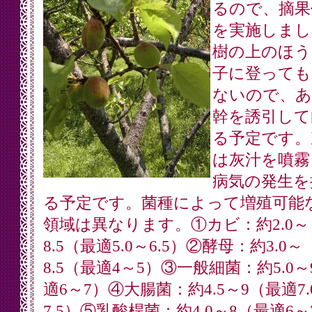
るので、摘果
を実施しまし
樹の上のほう
子に登っても
ないので、あ
幹を誘引して
る予定です。
は灰汁を噴霧
病気の発生を
る予定です。菌種によって増殖可能な
領域は異なります。①カビ：約2.0～
8.5（最適5.0～6.5）②酵母：約3.0～
8.5（最適4～5）③一般細菌：約5.0～
適6～7）④大腸菌：約4.5～9（最適7.
7.5）⑤乳酸桿菌：約4.0～8（最適6～