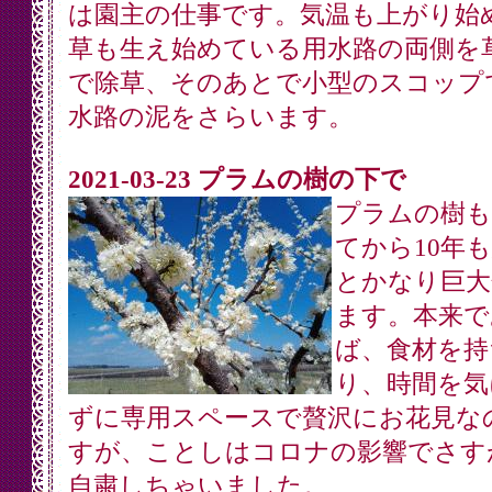
は園主の仕事です。気温も上がり始
草も生え始めている用水路の両側を
で除草、そのあとで小型のスコップ
水路の泥をさらいます。
2021-03-23 プラムの樹の下で
プラムの樹も
てから10年
とかなり巨大
ます。本来で
ば、食材を持
り、時間を気
ずに専用スペースで贅沢にお花見な
すが、ことしはコロナの影響でさす
自粛しちゃいました。