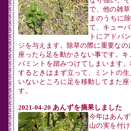
なり強い。そ
で、他の雑草
まのうちに除
て、キューバ
トにアドバン
ジを与えます。除草の際に重要なの
座ったら足を動かさない事です。キ
バミントを踏みつけてしまいます。
するときはまず立って、ミントの生
いないところに足を移動してまた座
す。
2021-04-20 あんずを摘果しました
今年はあんず
山の実を付け