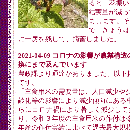
ると、花振い
結実量が減っ
まします。そ
で、きょうは
に一房を残して、摘蕾しました。
2021-04-09 コロナの影響が農業構
換にまで及んでいます
農政課より通達がありました。以下
です。
「主食用米の需要量は、人口減少や
齢化等の影響により減少傾向にある
らにコロナ禍により著しく減少して
り、令和３年度の主食用米の作付は
年産の作付実績に比べて過去最大規