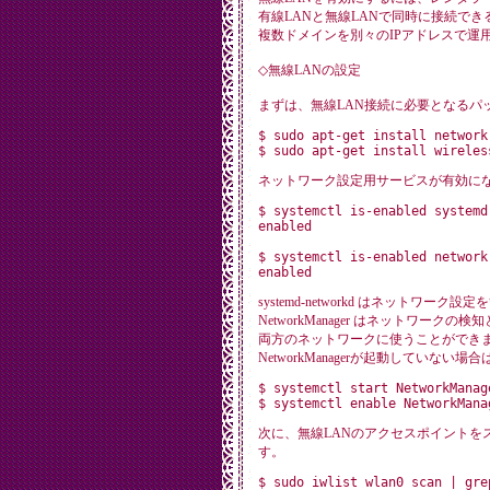
有線LANと無線LANで同時に接続で
複数ドメインを別々のIPアドレスで運
◇無線LANの設定
まずは、無線LAN接続に必要となるパ
$ sudo apt-get install network-
ネットワーク設定用サービスが有効に
$ systemctl is-enabled systemd-
enabled

$ systemctl is-enabled network-
systemd-networkd はネットワ
NetworkManager はネットワ
両方のネットワークに使うことができ
NetworkManagerが起動していない
$ systemctl start NetworkManage
次に、無線LANのアクセスポイントを
す。
$ sudo iwlist wlan0 scan | grep