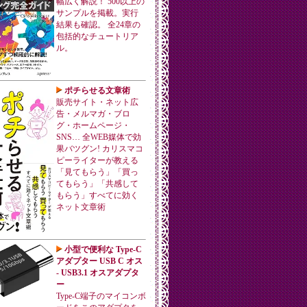
幅広く解説！ 500以上の
サンプルを掲載。実行
結果も確認。 全24章の
包括的なチュートリア
ル。
ポチらせる文章術
販売サイト・ネット広
告・メルマガ・ブロ
グ・ホームページ・
SNS… 全WEB媒体で効
果バツグン! カリスマコ
ピーライターが教える
「見てもらう」「買っ
てもらう」「共感して
もらう」すべてに効く
ネット文章術
小型で便利な Type-C
アダプター USB C オス
- USB3.1 オスアダプタ
ー
Type-C端子のマイコンボ