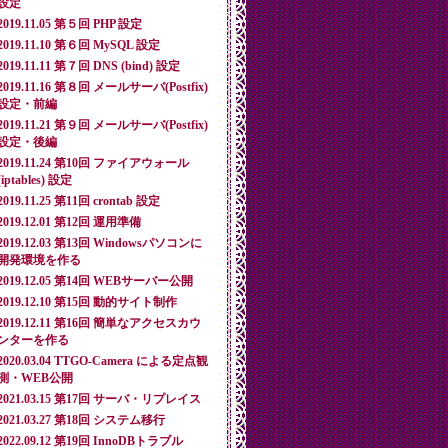
設定
2019.11.05 第５回 PHP 設定
2019.11.10 第６回 MySQL 設定
2019.11.11 第７回 DNS (bind) 設定
2019.11.16 第８回 メールサーバ(Postfix)
設定・前編
2019.11.21 第９回 メールサーバ(Postfix)
設定・後編
2019.11.24 第10回 ファイアウォール
(iptables) 設定
2019.11.25 第11回 crontab 設定
2019.12.01 第12回 運用準備
2019.12.03 第13回 Windowsパソコンに
開発環境を作る
2019.12.05 第14回 WEBサーバー公開
2019.12.10 第15回 動的サイト制作
2019.12.11 第16回 簡単なアクセスカウ
ンターを作る
2020.03.04 TTGO-Camera による定点観
測・WEB公開
2021.03.15 第17回 サーバ・リプレイス
2021.03.27 第18回 システム移行
2022.09.12 第19回 InnoDBトラブル