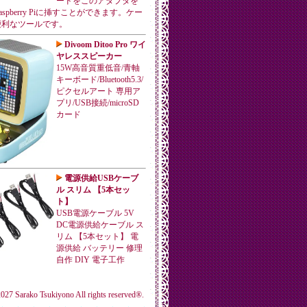
ードをこのアダプタを
spberry Piに挿すことができます。ケー
便利なツールです。
Divoom Ditoo Pro ワイ
ヤレススピーカー
15W高音質重低音/青軸
キーボード/Bluetooth5.3/
ピクセルアート 専用ア
プリ/USB接続/microSD
カード
電源供給USBケーブ
ル スリム 【5本セッ
ト】
USB電源ケーブル 5V
DC電源供給ケーブル ス
リム 【5本セット】 電
源供給 バッテリー 修理
自作 DIY 電子工作
027 Sarako Tsukiyono All rights reserved®.