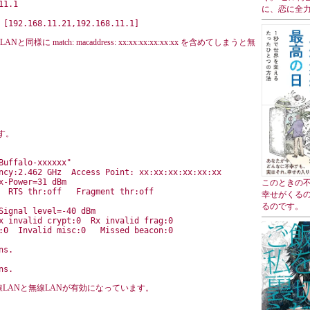
1.1

に、恋に全
に match: macaddress: xx:xx:xx:xx:xx:xx を含めてしまうと無
す。
uffalo-xxxxxx"

ncy:2.462 GHz  Access Point: xx:xx:xx:xx:xx:xx

-Power=31 dBm

このときの
  RTS thr:off   Fragment thr:off

幸せがくる
るのです。
Signal level=-40 dBm

x invalid crypt:0  Rx invalid frag:0

:0  Invalid misc:0   Missed beacon:0

s.

LANと無線LANが有効になっています。