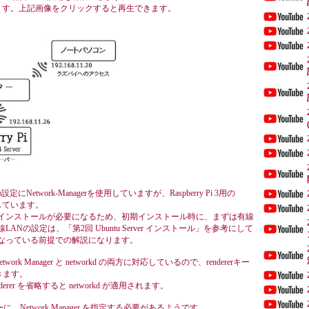
ています。上記画像をクリックすると再生できます。
の設定にNetwork-Managerを使用していますが、Raspberry Pi 3用の
 を採用しています。
ager のインストールが必要になるため、初期インストール時に、まずは有線
Nの設定は、「第2回 Ubuntu Server インストール」を参考にして
になっている前提での解説になります。
ork Manager と networkd の両方に対応しているので、rendererキー
きます。
では renderer を省略すると networkd が適用されます。
Network Manager を指定する必要があるようです。