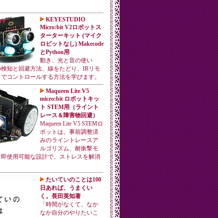
KEYESTUDIO
Micro:bit V2ロボットス
ターターキット (マイク
ロビットなし) Makecode
とPython用
動き、光と音の使い
検知と回避方法、線をたどり、IRリモ
リでコントロールする方法を学びます。
Maqueen Lite V5
micro:bit ロボットキッ
ト STEM用（ライント
レース＆障害物回避）
Maqueen Lite V5 STEMロ
ボットは、事前調整済
みのライントレースア
ルゴリズム、耐衝撃モ
封即使用可能な設計で、ストレスを解消
たいていのことは100
日あれば、うまくい
く。長田英知著
「時間がなくて、なか
なか自分のやりたいこ