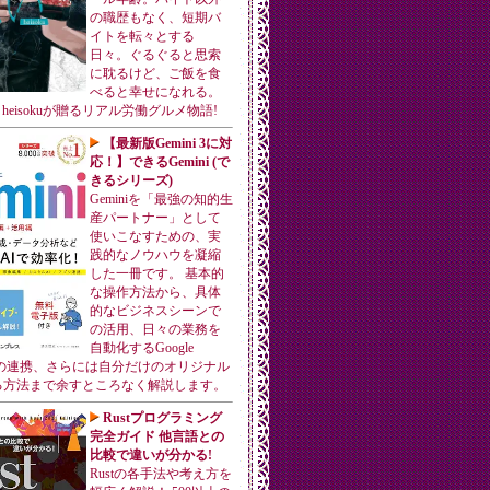
の職歴もなく、短期バ
イトを転々とする
日々。ぐるぐると思索
に耽るけど、ご飯を食
べると幸せになれる。
eisokuが贈るリアル労働グルメ物語!
【最新版Gemini 3に対
応！】できるGemini (で
きるシリーズ)
Geminiを「最強の知的生
産パートナー」として
使いこなすための、実
践的なノウハウを凝縮
した一冊です。 基本的
な操作方法から、具体
的なビジネスシーンで
の活用、日々の業務を
自動化するGoogle
ceとの連携、さらには自分だけのオリジナル
る方法まで余すところなく解説します。
Rustプログラミング
完全ガイド 他言語との
比較で違いが分かる!
Rustの各手法や考え方を