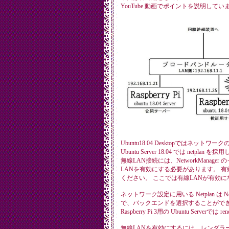
YouTube 動画でポイントを説明し
Ubuntu18.04 Desktopではネットワーク
Ubuntu Server 18.04 では netplan
無線LAN接続には、NetworkMan
LANを有効にする必要があります。 有線LA
ください。 ここでは有線LANが有効
ネットワーク設定に用いる Netplan は Netw
で、バックエンドを選択することがで
Raspberry Pi 3用の Ubuntu Server
無線LANを有効にするには、レンダラーに、