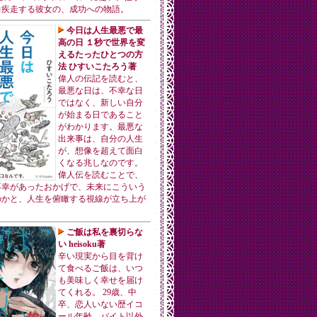
力疾走する彼女の、成功への物語。
今日は人生最悪で最
高の日 １秒で世界を変
えるたったひとつの方
法 ひすいこたろう著
偉人の伝記を読むと、
最悪な日は、不幸な日
ではなく、新しい自分
が始まる日であること
がわかります。最悪な
出来事は、自分の人生
が、想像を超えて面白
くなる兆しなのです。
偉人伝を読むことで、
不幸があったおかげで、未来にこういう
のかと、人生を俯瞰する視線が立ち上が
ご飯は私を裏切らな
い heisoku著
辛い現実から目を背け
て食べるご飯は、いつ
も美味しく幸せを届け
てくれる。 29歳、中
卒、恋人いない歴イコ
ール年齢。バイト以外