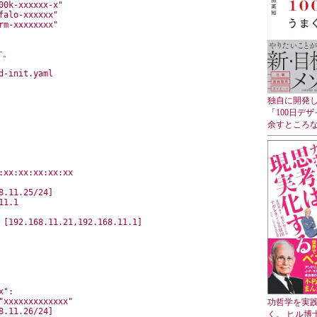
0k-xxxxxx-x"

alo-xxxxxx"

m-xxxxxxxx"

す。
-init.yaml

独自に開発し
「100日デ
余すところ
xx:xx:xx:xx:xx

.11.25/24]

1.1

 [192.168.11.21,192.168.11.1]

":

xxxxxxxxxxxxx"

功哲学を実
.11.26/24]

く。 ヒル博