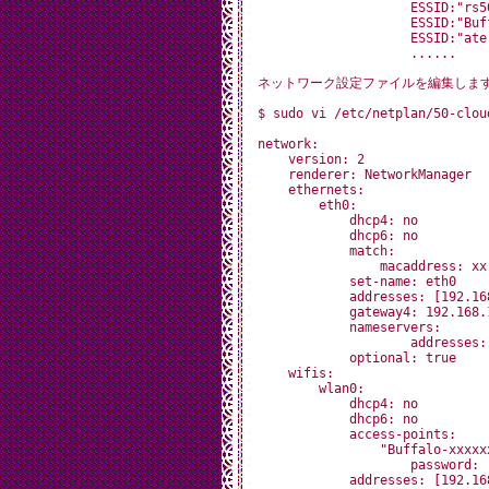
                    ESSID:"rs50
                    ESSID:"Buff
                    ESSID:"ater
ネットワーク設定ファイルを編集しま
$ sudo vi /etc/netplan/50-cloud
network:

    version: 2

    renderer: NetworkManager

    ethernets:

        eth0:

            dhcp4: no

            dhcp6: no

            match:

                macaddress: xx:
            set-name: eth0

            addresses: [192.168
            gateway4: 192.168.1
            nameservers:

                    addresses:
            optional: true

    wifis:

        wlan0:

            dhcp4: no

            dhcp6: no

            access-points:

                "Buffalo-xxxxxx
                    password: "
            addresses: [192.168