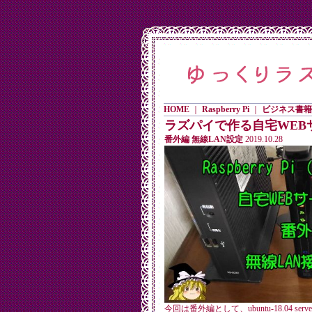
HOME
｜
Raspberry Pi
｜
ビジネス書籍
ラズパイで作る自宅WEB
番外編 無線LAN設定
2019.10.28
今回は番外編として、ubuntu-18.04 s