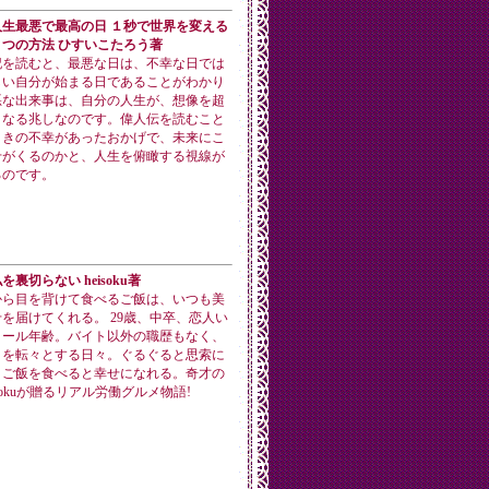
生最悪で最高の日 １秒で世界を変える
つの方法 ひすいこたろう著
記を読むと、最悪な日は、不幸な日では
しい自分が始まる日であることがわかり
悪な出来事は、自分の人生が、想像を超
くなる兆しなのです。偉人伝を読むこと
ときの不幸があったおかげで、未来にこ
せがくるのかと、人生を俯瞰する視線が
るのです。
裏切らない heisoku著
から目を背けて食べるご飯は、いつも美
を届けてくれる。 29歳、中卒、恋人い
コール年齢。バイト以外の職歴もなく、
トを転々とする日々。ぐるぐると思索に
、ご飯を食べると幸せになれる。奇才の
sokuが贈るリアル労働グルメ物語!