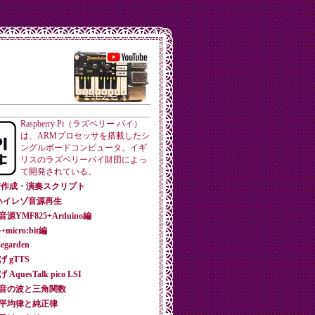
Raspberry Pi（ラズベリー パイ）
は、ARMプロセッサを搭載したシ
ングルボードコンピュータ。イギ
リスのラズベリーパイ財団によっ
て開発されている。
cjs 楽譜作成・演奏スクリプト
によるハイレゾ音源再生
M音源YMF825+Arduino編
+micro:bit編
segarden
げ gTTS
quesTalk pico LSI
第1回 音の波と三角関数
2回 平均律と純正律