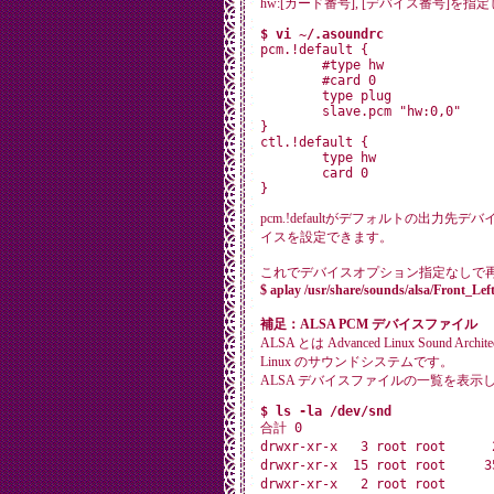
hw:[カード番号], [デバイス番号]を指
$ vi ~/.asoundrc

pcm.!default {

	#type hw

	#card 0

	type plug

	slave.pcm "hw:0,0"

}

ctl.!default {

	type hw

	card 0

pcm.!defaultがデフォルトの出力先デバ
イスを設定できます。
これでデバイスオプション指定なしで
$ aplay /usr/share/sounds/alsa/Front_Lef
補足：ALSA PCM デバイスファイル
ALSA とは Advanced Linux Sound Arc
Linux のサウンドシステムです。
ALSA デバイスファイルの一覧を表示
$ ls -la /dev/snd

合計 0

drwxr-xr-x   3 root root      
drwxr-xr-x  15 root root     3
drwxr-xr-x   2 root root      