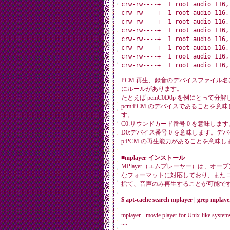
crw-rw----+  1 root audio 116,
crw-rw----+  1 root audio 116,
crw-rw----+  1 root audio 116,
crw-rw----+  1 root audio 116,
crw-rw----+  1 root audio 116,
crw-rw----+  1 root audio 116,
crw-rw----+  1 root audio 116,
PCM 再生、録音のデバイスファイル名
にルールがあります。
たとえば pcmC0D0p を例にとって分
pcm:PCM のデバイスであることを意
す。
C0:サウンドカード番号 0 を意味します。
D0:デバイス番号 0 を意味します。デバイ
p:PCM の再生能力があることを意味し
■mplayer インストール
MPlayer（エムプレーヤー）は、オ
なフォーマットに対応しており、また
捨て、音声のみ再生することが可能で
$ apt-cache search mplayer | grep mplaye
....
mplayer - movie player for Unix-like system
....