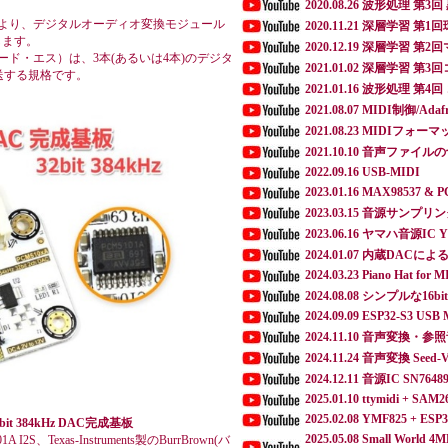
2020.08.26 波形処理 第
により、デジタルオーディオ変換モジュール
2020.11.21 深層学習 第
します。
2020.12.19 深層学習
クウェアード・エス）は、3本(あるいは4本)のデジタ
2021.01.02 深層学習 
送する規格です。
2021.01.16 波形処理 第
2021.08.07 MIDI制御/Adafr
2021.08.23 MIDIフォー
2021.10.10 音声ファイル
2022.09.16 USB-MIDI
2023.01.16 MAX98537 & 
2023.03.15 音源サンプリ
2023.06.16 ヤマハ音源IC 
2024.01.07 内蔵DACに
2024.03.23 Piano Hat for M
2024.08.08 シンプルな16bi
2024.09.09 ESP32-S3 USB
2024.11.10 音声変換・
2024.11.24 音声変換 Seed-
2024.12.11 音源IC SN7648
2025.01.10 ttymidi + SAM2
2025.02.08 YMF825 + ESP3
2bit 384kHz DAC完成基板
2025.05.08 Small World 4
S、Texas-Instruments製のBurrBrown(バ