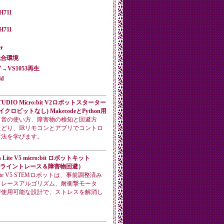
MH711
MH711
er
2 統合環境
ード→VS1053再生
ld
TUDIO Micro:bit V2ロボットスターター
イクロビットなし) MakecodeとPython用
と音の使い方、障害物の検知と回避方
どり、IRリモコンとアプリでコントロ
方法を学びます。
n Lite V5 micro:bit ロボットキット
（ライントレース＆障害物回避）
 Lite V5 STEMロボットは、事前調整済み
トレースアルゴリズム、耐衝撃モータ
即使用可能な設計で、ストレスを解消し