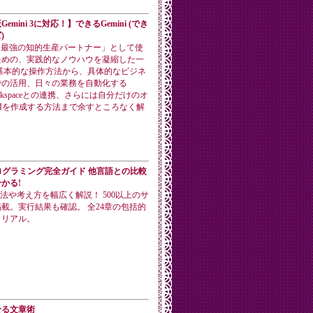
emini 3に対応！】できるGemini (でき
)
iを「最強の知的生産パートナー」として使
ための、実践的なノウハウを凝縮した一
基本的な操作方法から、具体的なビジネ
での活用、日々の業務を自動化する
 Workspaceとの連携、さらには自分だけのオ
Iを作成する方法まで余すところなく解
。
プログラミング完全ガイド 他言語との比較
かる!
各手法や考え方を幅広く解説！ 500以上のサ
載。実行結果も確認。 全24章の包括的
トリアル。
せる文章術