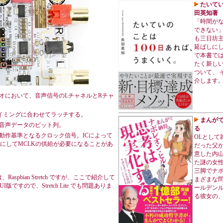
たいてい
田英知著
「時間が
できない」
も三日坊主
延ばしにし
で本書では
たく新しい
ついて、 
介します
ステレオにおいて、音声信号のLチャネルとRチャ
信号のタイミングに合わせてラッチする。
まんがで
された音声データのビット列。
る
ル信号の動作基準となるクロック信号。ICによって
OLとして
にしてMCLKの供給が必要になることがあ
だった父
意した内山
た謎の女
三脚でナ
pbian Stretch ですが、ここで紹介して
まざまな問
I版ですので、Stretch Lite でも問題ありま
ールデン
る彼女の