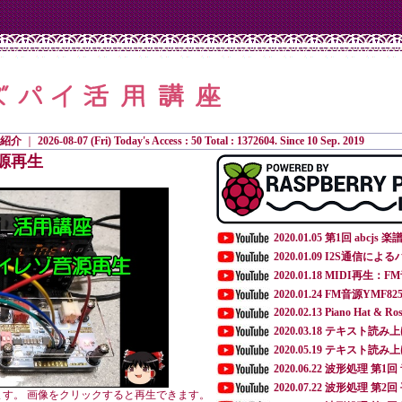
紹介
｜
2026-08-07 (Fri) Today's Access : 50 Total : 1372604. Since 10 Sep. 2019
源再生
2020.01.05 第1回 ab
2020.01.09 I2S通信
2020.01.18 MIDI再生：F
2020.01.24 FM音源YMF825
2020.02.13 Piano Hat & Ro
2020.03.18 テキスト読み上
2020.05.19 テキスト読み上げ A
2020.06.22 波形処理 
2020.07.22 波形処理 第
います。 画像をクリックすると再生できます。