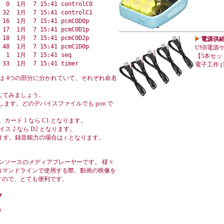
  0  1月  7 15:41 controlC0

 32  1月  7 15:41 controlC1

 16  1月  7 15:41 pcmC0D0p

 17  1月  7 15:41 pcmC0D1p

 18  1月  7 15:41 pcmC0D2p

電源供給
 48  1月  7 15:41 pcmC1D0p

USB電源
  1  1月  7 15:41 seq

【5本セット
電子工作 (1
は 4つの部分に分かれていて、それぞれ命名
解してみましょう。
味します。どのデバイスファイルでも pcm で
カード 1 なら C1 となります。
ス 2 なら D2 となります。
ます。録音能力の場合は c となります。
ープンソースのメディアプレーヤーです。 様々
コマンドラインで使用する際、動画の映像を
すので、とても便利です。
r
s