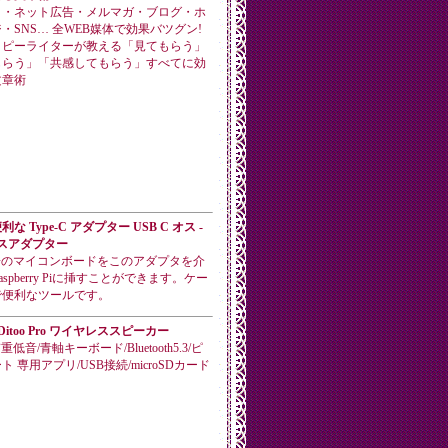
ト・ネット広告・メルマガ・ブログ・ホ
・SNS… 全WEB媒体で効果バツグン!
コピーライターが教える「見てもらう」
もらう」「共感してもらう」すべてに効
文章術
な Type-C アダプター USB C オス -
 オスアダプター
C端子のマイコンボードをこのアダプタを介
spberry Piに挿すことができます。ケー
で便利なツールです。
m Ditoo Pro ワイヤレススピーカー
低音/青軸キーボード/Bluetooth5.3/ピ
 専用アプリ/USB接続/microSDカード