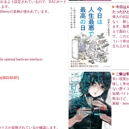
されるよう設定されているので、DACボード
します。
今日は人
ifiberryの名称が使われています。
たったひと
偉人の伝
なく、新
ます。最
えて面白
で、この
ういう幸
立ち上が
he optional hardware interfaces
ご飯は私を
(2022.02.07)
辛い現実
味しく幸せ
ない歴イ
短期バイ
耽るけど
新鋭・hei
バイスが反映されているか確認します。