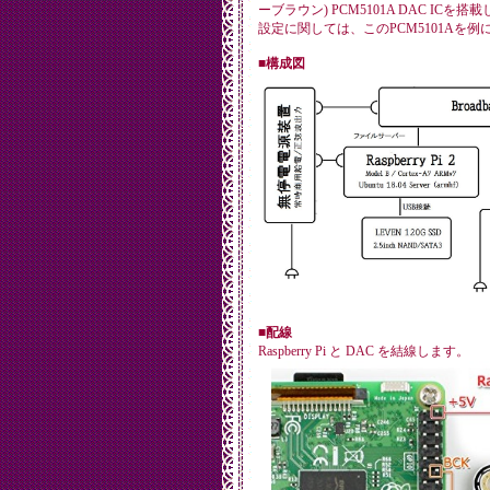
ーブラウン) PCM5101A DAC ICを
設定に関しては、このPCM5101Aを
■構成図
■配線
Raspberry Pi と DAC を結線します。