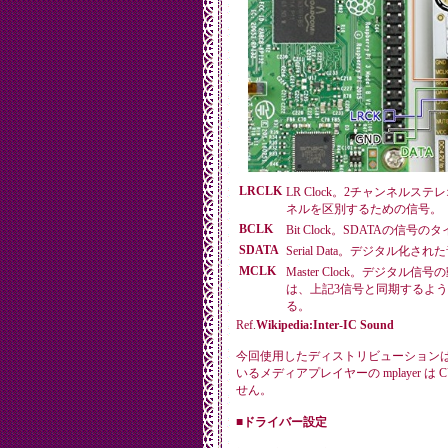
LRCLK
LR Clock。2チャンネル
ネルを区別するための信号。
BCLK
Bit Clock。SDATAの
SDATA
Serial Data。デジタル化
MCLK
Master Clock。デジタ
は、上記3信号と同期するよう
る。
Ref.
Wikipedia:Inter-IC Sound
今回使用したディストリビューションは、Ras
いるメディアプレイヤーの mplayer は CU
せん。
■ドライバー設定