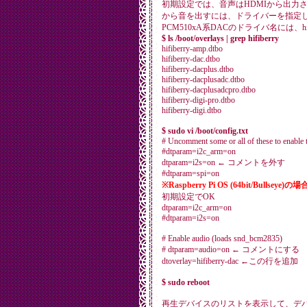
初期設定では、音声はHDMIから出力
から音を出すには、ドライバーを指定
PCM510xA系DACのドライバ名には、h
$ ls /boot/overlays | grep hifiberry
hifiberry-amp.dtbo
hifiberry-dac.dtbo
hifiberry-dacplus.dtbo
hifiberry-dacplusadc.dtbo
hifiberry-dacplusadcpro.dtbo
hifiberry-digi-pro.dtbo
hifiberry-digi.dtbo
$ sudo vi /boot/config.txt
# Uncomment some or all of these to enable t
#dtparam=i2c_arm=on
dtparam=i2s=on ← コメントを外す
#dtparam=spi=on
※Raspberry Pi OS (64bit/Bullseye)の場合
初期設定でOK
dtparam=i2c_arm=on
#dtparam=i2s=on
# Enable audio (loads snd_bcm2835)
# dtparam=audio=on ← コメントにする
dtoverlay=hifiberry-dac ←この行を追加
$ sudo reboot
再生デバイスのリストを表示して、デ