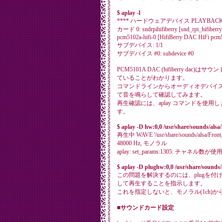
$ aplay -l
**** ハードウェアデバイス PLAYBACK
カード 0: sndrpihifiberry [snd_rpi_hifibe
pcm5102a-hifi-0 [HifiBerry DAC HiFi pcm5
サブデバイス: 1/1
サブデバイス #0: subdevice #0
PCM5101A DAC (hifiberry d
ていることがわかります。
コマンドラインからオーディオデバイスを指
て音を鳴らして確認してみます。
再生確認には、aplay コマンドを使用し
す。
$ aplay -D hw:0,0 /usr/share/sounds/alsa
再生中 WAVE '/usr/share/sounds/alsa/Front_L
48000 Hz, モノラル
aplay: set_params:1305: チャネル数
$ aplay -D plughw:0,0 /usr/share/sounds
この問題を解決するのには、plugを
して再生することを指示します。
これを指定しないと、モノラル(1ch)か
■サウンドカード設定