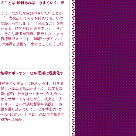
のことは100日あれば、うまくいく。長
なくて、なかなか自分のやりたいことが
 「一念発起して何かを始めても、いつ
で終わってしまう」 「色んなことを先
たまま、時間だけが過ぎていく」 そこ
、そんな著者が独自に開発した、 まっ
目標達成メソッド「100日デザイン」に
その知識と技術を、余すところなくご紹
。
納得ナポレオン・ヒル 思考は現実化す
雑務をこなす日々に飽き足らず、科学者
が残した薬品を商品化すべく、起業を決
麻由(27)。彼女はセミナーで知り合っ
性からサポートを得ながら、彼女と二人
ポレオン・ヒルの成功哲学を実践し、さ
題を乗り越えていく。 ヒル博士の<ゴ
ルール>に従い、仕事に、恋に全力疾走す
、成功への物語。