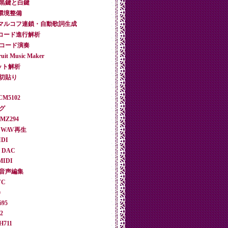
3回 黒鍵と白鍵
1回環境整備
 第2回マルコフ連鎖・自動歌詞生成
第3回コード進行解析
4回 コード演奏
uit Music Maker
マット解析
の切貼り
PCM5102
ング
YMZ294
よるWAV再生
IDI
t DAC
 MIDI
参照音声編集
VC
9
695
2
MH711