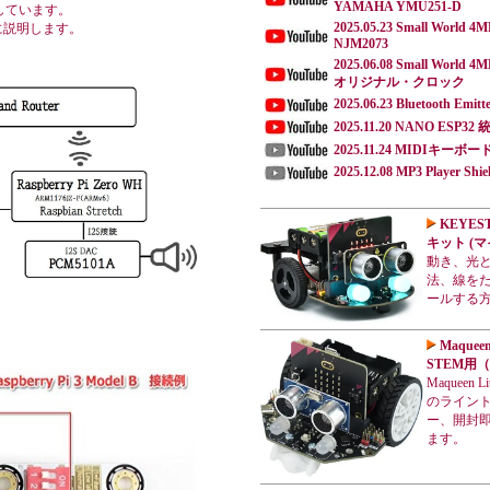
YAMAHA YMU251-D
搭載しています。
2025.05.23 Small World 4
例に説明します。
NJM2073
2025.06.08 Small World 4
オリジナル・クロック
2025.06.23 Bluetooth Emitt
2025.11.20 NANO ESP3
2025.11.24 MIDIキーボ
2025.12.08 MP3 Player Shie
KEYES
キット (マ
動き、光
法、線をた
ールする
Maquee
STEM用
Maqueen
のライン
ー、開封
ます。