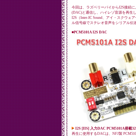
今回は、ラズベリーパイからI2S接続
(DAC)と通信し、ハイレゾ音源を再生
I2S（Inter-IC Sound、アイ・ス
ル信号線でステレオ音声をシリアル伝
■PCM5101A I2S DAC
I2S [IIS] 入力DAC PCM5101A搭載3
再生に使用するDACは、NFJ製 PCM5101A I2