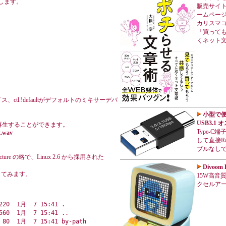
定します。
販売サイ
ームページ
カリスマ
「買って
くネット
イス、ctl.!defaultがデフォルトのミキサーデバ
小型で便利
USB3.1
再生することができます。
Type-
t.wav
して直接Ra
ブルなし
hitecture の略で、Linux 2.6 から採用された
Divoo
してみます。
15W高音質重
クセルアート
220  1月  7 15:41 .

560  1月  7 15:41 ..

 80  1月  7 15:41 by-path
