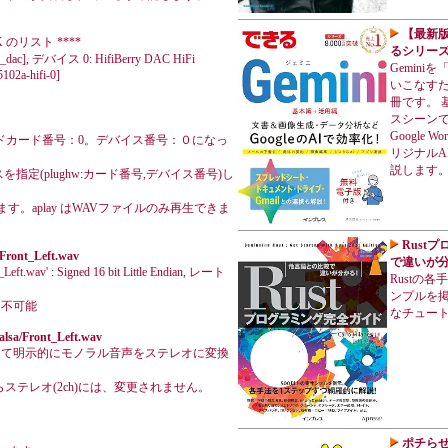
【最新版G
 のリスト ****
るシリーズ
rry_dac], デバイス 0: HifiBerry DAC HiFi
Gemin
102a-hifi-0]
いこなす
冊です。 
スシーン
Google
ac)はサウンドカード番号：0。デバイス番号：０になっ
リジナルA
説します
定(plughw:カード番号,デバイス番号)し
ます。aplay はWAVファイルのみ再生できま
Rust
/Front_Left.wav
で違いが分
eft.wav' : Signed 16 bit Little Endian, レート
Rustの
ンプルを掲
が使用不可能
なチュー
/alsa/Front_Left.wav
付けて明示的にモノラル音声をステレオに変換
らステレオ(2ch)には、変更されません。
ポチら