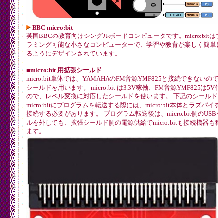
BBC micro:bit
英国BBCの教育向けシングルボードコンピュータです。micro:bit
ラミング可能な小さなコンピューターで、学習や教育が楽しく簡単
るようにデザインされています。
■micro:bit 用拡張シールド
micro:bit単体では、YAMAHAのFM音源YMF825と接続できないの
シールドを用います。 micro:bit は3.3V稼働、FM音源YMF825は5
ので、レベル変換に対応したシールドを使います。 下記のシールド
micro:bitにプログラムを転送する際には、micro:bit本体とラズパイ
接続する必要があります。 プログラム転送後は、micro:bit側のUS
ルを外しても、拡張シールド側の電源供給でmicro:bitも接続機器も
ます。