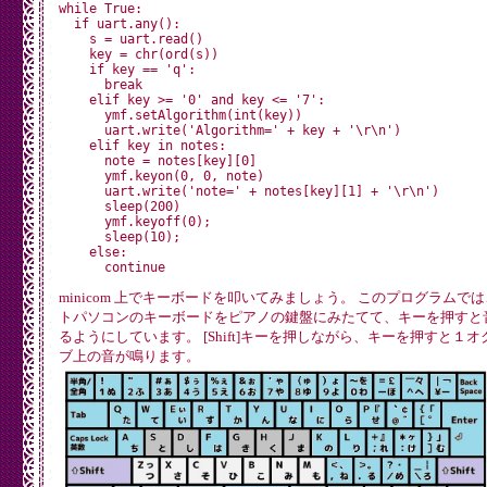
while True:

  if uart.any():

    s = uart.read()

    key = chr(ord(s))

    if key == 'q':

      break

    elif key >= '0' and key <= '7':

      ymf.setAlgorithm(int(key))

      uart.write('Algorithm=' + key + '\r\n')

    elif key in notes:

      note = notes[key][0]

      ymf.keyon(0, 0, note)

      uart.write('note=' + notes[key][1] + '\r\n')

      sleep(200)

      ymf.keyoff(0);

      sleep(10);

    else:

minicom 上でキーボードを叩いてみましょう。 このプログラムで
トパソコンのキーボードをピアノの鍵盤にみたてて、キーを押すと
るようにしています。 [Shift]キーを押しながら、キーを押すと１オ
ブ上の音が鳴ります。