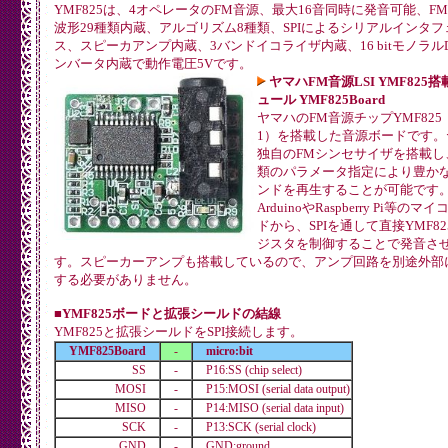
YMF825は、4オペレータのFM音源、最大16音同時に発音可能、F
波形29種類内蔵、アルゴリズム8種類、SPIによるシリアルインタフ
ス、スピーカアンプ内蔵、3バンドイコライザ内蔵、16 bitモノラルD
ンバータ内蔵で動作電圧5Vです。
ヤマハFM音源LSI YMF825
ュール YMF825Board
ヤマハのFM音源チップYMF825（
1）を搭載した音源ボードです。
独自のFMシンセサイザを搭載し
類のパラメータ指定により豊か
ンドを再生することが可能です
ArduinoやRaspberry Pi等のマ
ドから、SPIを通して直接YMF82
ジスタを制御することで発音さ
す。スピーカーアンプも搭載しているので、アンプ回路を別途外部
する必要がありません。
■YMF825ボードと拡張シールドの結線
YMF825と拡張シールドをSPI接続します。
YMF825Board
-
micro:bit
SS
-
P16:SS (chip select)
MOSI
-
P15:MOSI (serial data output)
MISO
-
P14:MISO (serial data input)
SCK
-
P13:SCK (serial clock)
GND
-
GND:ground