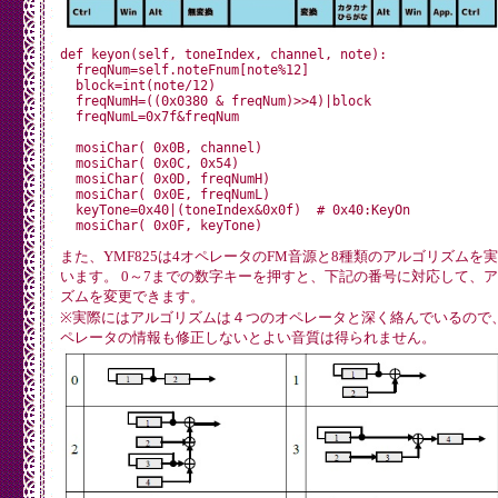
def keyon(self, toneIndex, channel, note):

  freqNum=self.noteFnum[note%12]

  block=int(note/12)

  freqNumH=((0x0380 & freqNum)>>4)|block

  freqNumL=0x7f&freqNum

  mosiChar( 0x0B, channel)

  mosiChar( 0x0C, 0x54)

  mosiChar( 0x0D, freqNumH)

  mosiChar( 0x0E, freqNumL)

  keyTone=0x40|(toneIndex&0x0f)  # 0x40:KeyOn

また、YMF825は4オペレータのFM音源と8種類のアルゴリズムを
います。 0～7までの数字キーを押すと、下記の番号に対応して、
ズムを変更できます。
※実際にはアルゴリズムは４つのオペレータと深く絡んでいるので
ペレータの情報も修正しないとよい音質は得られません。