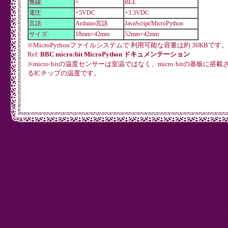
無線:
×
BLE
電圧:
+5VDC
+3.3VDC
言語:
Arduino言語
JavaScript/MicroPython
サイズ:
18mm×42mm
52mm×42mm
※MicroPythonファイルシステムで 利用可能な容量は約 30KBです。
Ref.
BBC micro:bit MicroPython ドキュメンテーション
※micro:bitの温度センサーは室温ではなく、micro:bitの基板に搭
るICチップの温度です。