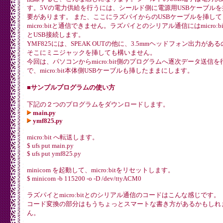
す。5Vの電力供給を行うには、シールド側に電源用USBケーブルを
要があります。 また、ここにラズパイからのUSBケーブルを挿して
micro:bitと通信できません。ラズパイとのシリアル通信にはmicro:b
とUSB接続します。
YMF825には、SPEAK OUTの他に、3.5mmヘッドフォン出力があ
そこにミニジャックを挿しても構いません。
今回は、パソコンからmicro:bit側のプログラムへ逐次データ送信を
で、micro:bit本体側USBケーブルも挿したままにします。
■サンプルプログラムの使い方
下記の２つのプログラムをダウンロードします。
main.py
ymf825.py
micro:bit へ転送します。
$ ufs put main.py
$ ufs put ymf825.py
minicom を起動して、micro:bitをリセットします。
$ minicom -b 115200 -o -D /dev/ttyACM0
ラズパイとmicro:bitとのシリアル通信のコードはこんな感じです。
コード変換の部分はもうちょっとスマートな書き方があるかもしれ
ん。