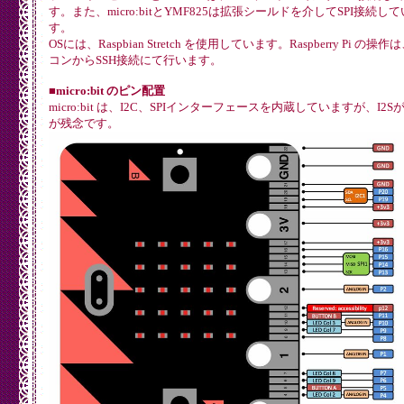
す。また、micro:bitとYMF825は拡張シールドを介してSPI接続し
す。
OSには、Raspbian Stretch を使用しています。Raspberry Pi の操
コンからSSH接続にて行います。
■micro:bit のピン配置
micro:bit は、I2C、SPIインターフェースを内蔵していますが、I2
が残念です。