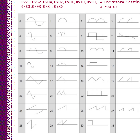
  0x21,0x62,0xD4,0x02,0x01,0x10,0x00, # Operator4 Setting