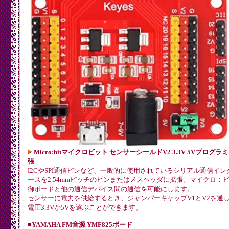
Micro:bitマイクロビット センサーシールドV2 3.3V 5Vプログラ
張
I2CやSPI通信ピンなど、一般的に使用されているシリアル通信イン
ースを2.54mmピッチのピンまたはメスヘッダに拡張。マイクロ：
御ボードと他の通信デバイス間の通信を可能にします。
センサーに電力を供給するとき、ジャンパーキャップV1とV2を通
電圧3.3Vか5Vを選ぶことができます。
■YAMAHA FM音源 YMF825ボード