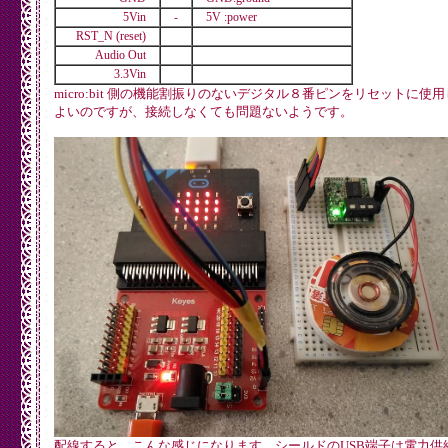
5Vin
-
5V :power
RST_N (reset)
Audio Out
3.3Vin
micro:bit 側の機能割振りのないデジタル８番ピンをリセットに使
よいのですが、接続しなくても問題ないようです。
配線すると、こんな感じになります。シールドのUSB端子は電力供