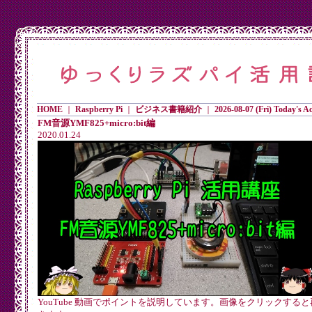
HOME
｜
Raspberry Pi
｜
ビジネス書籍紹介
｜
2026-08-07 (Fri) Today's Ac
FM音源YMF825+micro:bit編
2020.01.24
YouTube 動画でポイントを説明しています。画像をクリックする