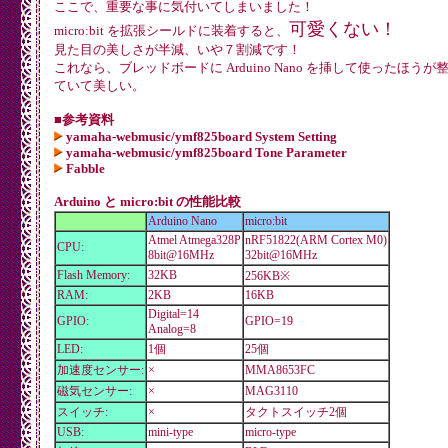
ここで、重要な事に気付いてしまいました！
可愛くない！
micro:bit を拡張シールドに装着すると、
見た目の美しさが半減、いや７割減です！
これなら、ブレッドボードに Arduino Nano を挿して使ったほうが
ていて美しい。
■参考資料
yamaha-webmusic/ymf825board System Setting
yamaha-webmusic/ymf825board Tone Parameter
Fabble
Arduino と micro:bit の性能比較
Arduino Nano
micro:bit
Atmel Atmega328P
nRF51822(ARM Cortex M0)
CPU:
8bit@16MHz
32bit@16MHz
Flash Memory:
32KB
256KB※
RAM:
2KB
16KB
Digital=14
GPIO:
GPIO=19
Analog=8
LED:
1個
25個
加速度センサー:
×
MMA8653FC
磁気センサー:
×
MAG3110
スイッチ:
×
タクトスイッチ2個
USB:
mini-type
micro-type