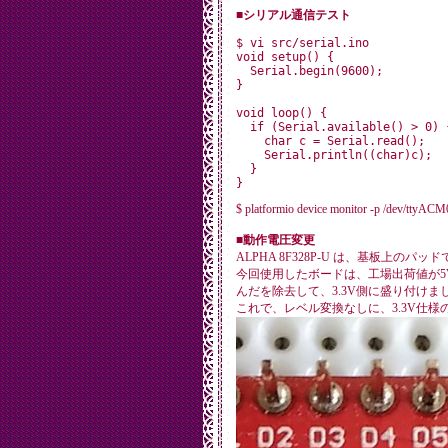
■シリアル通信テスト
$ vi src/serial.ino

void setup() {

  Serial.begin(9600);

}

void loop() {

  if (Serial.available() > 0) {
    char c = Serial.read();

    Serial.println((char)c);

  }

$ platformio device monitor -p /dev/ttyACM
■動作電圧変更
ALPHA 8F328P-U は、基板上のパ
今回使用したボードは、工場出荷値が5
んだを除去して、3.3V側に盛り付けま
これで、レベル変換なしに、3.3V仕