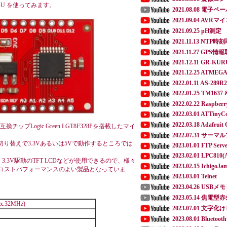
28P-U を使ってみます。
2021.08.08 電子ペ
2021.09.04 AVRマ
2021.09.25 pH測定
2021.11.13 NT
2021.11.27 GPS情
2021.12.11 GR-KU
2021.12.25 ATMEGA
2022.01.11 AS-
2022.01.25 TM1637 
2022.02.22 Raspber
2022.03.01 ATTinyC
2022.03.18 Adafrui
令互換チップLogic Green LGT8F328Pを搭載したマイ
2022.07.31 
ド切り替えで3.3Vあるいは5Vで動作するところでは
2023.01.01 FTP Serv
2023.02.01 LPC810
.3V駆動のTFT LCDなどが使用できるので、様々
2023.02.15 Ichig
も、コストパフォーマンスのよい製品となっていま
2023.03.01 Telnet
2023.04.26 U
2023.05.14 
x.32MHz)
2023.07.01 文
2023.08.01 Blu