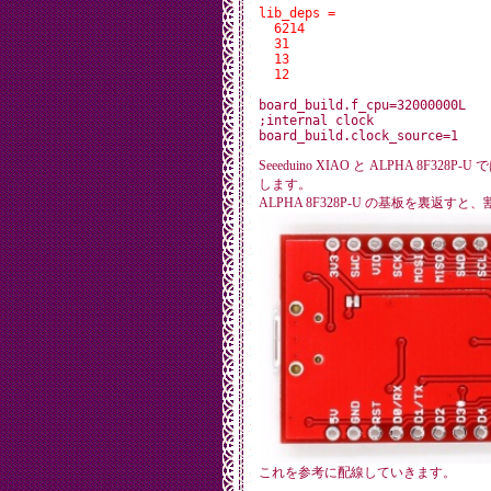
lib_deps =

  6214

  31

  13

board_build.f_cpu=32000000L

;internal clock

Seeeduino XIAO と ALPHA 8
します。
ALPHA 8F328P-U の基板を裏返
これを参考に配線していきます。