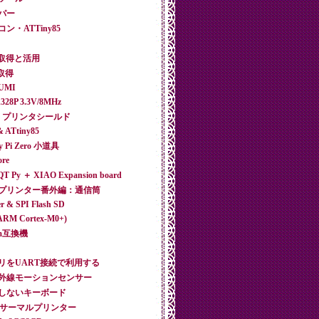
ーパー
イコン・ATTiny85
P時刻取得と活用
報取得
RUMI
328P 3.3V/8MHz
289R2 プリンタシールド
& ATtiny85
ry Pi Zero 小道具
ore
t QT Py ＋ XIAO Expansion board
サーマルプリンター番外編：通信筒
er & SPI Flash SD
(ARM Cortex-M0+)
oJam互換機
SBメモリをUART接続で利用する
焦電型赤外線モーションセンサー
字化けしないキーボード
etoothサーマルプリンター