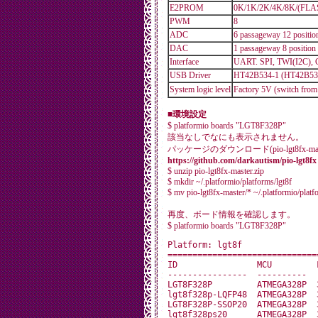
E2PROM
0K/1K/2K/4K/8K/(FLAS
PWM
8
ADC
6 passageway 12 positio
DAC
1 passageway 8 position
Interface
UART. SPI, TWI(I2C),
USB Driver
HT42B534-1 (HT42B534-
System logic level
Factory 5V (switch fro
■環境設定
$ platformio boards "LGT8F328P"
該当なしでなにも表示されません。
パッケージのダウンロード(pio-lgt8fx-maste
https://github.com/darkautism/pio-lgt8fx
$ unzip pio-lgt8fx-master.zip
$ mkdir ~/.platformio/platforms/lgt8f
$ mv pio-lgt8fx-master/* ~/.platformio/platf
再度、ボード情報を確認します。
$ platformio boards "LGT8F328P"
Platform: lgt8f

==============================
ID                MCU         
----------------  ----------  
LGT8F328P         ATMEGA328P  
lgt8f328p-LQFP48  ATMEGA328P  
LGT8F328P-SSOP20  ATMEGA328P  