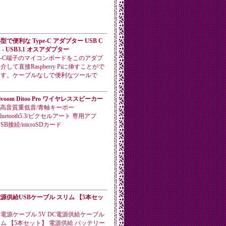
型で便利な Type-C アダプター USB C
 - USB3.1 オスアダプター
pe-C端子のマイコンボードをこのアダプ
介して直接Raspberry Piに挿すことがで
ます。ケーブルなしで便利なツールで
。
ivoom Ditoo Pro ワイヤレススピーカー
W高音質重低音/青軸キーボー
Bluetooth5.3/ピクセルアート 専用アプ
USB接続/microSDカード
源供給USBケーブル スリム 【5本セッ
】
B電源ケーブル 5V DC電源供給ケーブル
ム 【5本セット】 電源供給 バッテリー