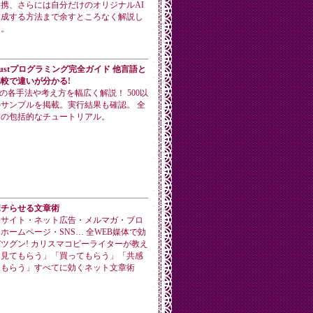
携、さらには自分だけのオリジナルAI
作成する方法まで余すところなく解説し
す。
ustプログラミング完全ガイド 他言語と
較で違いが分かる!
stの各手法や考え方を幅広く解説！ 500以
サンプルを掲載。実行結果も確認。 全
章の包括的なチュートリアル。
ポチらせる文章術
売サイト・ネット広告・メルマガ・ブロ
ホームページ・SNS… 全WEB媒体で効
ツグン! カリスマコピーライターが教え
「見てもらう」「買ってもらう」「共感
てもらう」すべてに効くネット文章術