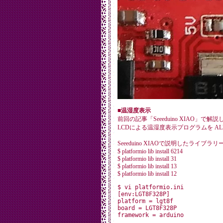
■温湿度表示
前回の記事「Seeeduino XIAO」で解説
LCDによる温湿度表示プログラムを ALPH
Seeeduino XIAOで説明したライ
$ platformio lib install 6214
$ platformio lib install 31
$ platformio lib install 13
$ platformio lib install 12
$ vi platformio.ini

[env:LGT8F328P]

platform = lgt8f

board = LGT8F328P
