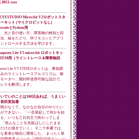
 8051-core
EYESTUDIO Micro:bit V2ロボットスタ
ーキット (マイクロビットなし)
ecodeとPython用
き、光と音の使い方、障害物の検知と回
法、線をたどり、IRリモコンとアプリ
コントロールする方法を学びます。
aqueen Lite V5 micro:bit ロボットキッ
STEM用（ライントレース＆障害物回
）
ueen Lite V5 STEMロボットは、事前調
済みのライントレースアルゴリズム、耐
撃モーター、開封即使用可能な設計で、
トレスを解消します。
いていのことは100日あれば、うまくい
。長田英知著
時間がなくて、なかなか自分のやりたい
ができない」 「一念発起して何かを始
ても、いつも三日坊主で終わってしま
 「色んなことを先延ばしにしたまま、
だけが過ぎていく」 そこで本書では、
な著者が独自に開発した、 まったく新
目標達成メソッド「100日デザイン」に