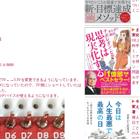
つい
く
実


OL
科
く、
ミ
を
0 -b 9600
ン
問題
ルデ
ッドで5V←→3.3Vを変更できるようになっています。
走
Vになっていたので、5V側にショートしていたは
した。
様のデバイスが使えるようになります。
変え
著
偉
日
こ
の
の