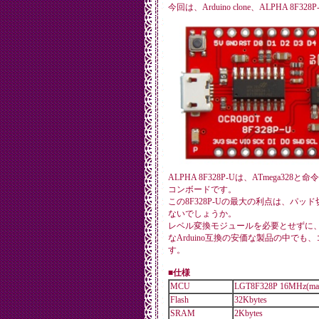
今回は、Arduino clone、ALPHA 8F3
ALPHA 8F328P-Uは、ATmega328と命
コンボードです。
この8F328P-Uの最大の利点は、パッ
ないでしょうか。
レベル変換モジュールを必要とせずに、3
なArduino互換の安価な製品の中で
す。
■仕様
MCU
LGT8F328P 16MHz(ma
Flash
32Kbytes
SRAM
2Kbytes