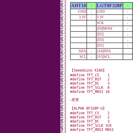
AHT10
LGT8F328P
-
-
GND
-
GND
-
3.3V
-
3.3V
-
SCK
-
[DI]MOSI
-
[D2]
-
[D3]
-
[D1]
-
SDA
-
[A4]SDA
SCL
-
[A5]SCL
【Seeeduino XIAO】

#define TFT_CS    1

#define TFT_RST   2

#define TFT_DC    3

#define TFT_SCLK  8

↓変更
【ALPHA 8F328P-U】

#define TFT_CS    1

#define TFT_RST   2

#define TFT_DC    3

#define TFT_SCLK SCK
