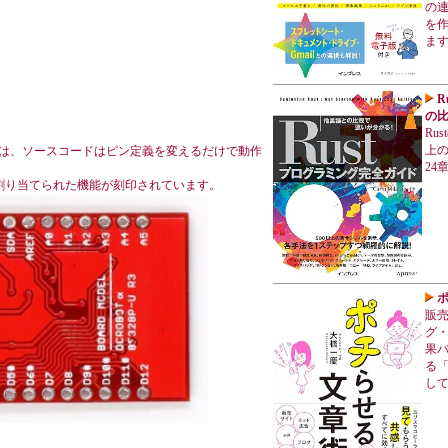
の連
を
ま
R
の比
Ru
上の
F328P-U では、ソースコードはピン定義を変えるだけで動作
24
すと、割り当てられた機能が刻印されています。
販
グ・
果バ
る
し