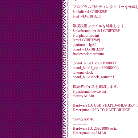
プログラム用のディレクトリーを作成
$ mkdir ~/LGT8F328P
$ cd ~/LGT8F328P
環境設定ファイルを編集します。
$ platformio init -b LGT8F328P
$ vi platformio.ini
[env:LGT8F328P]
platform = lgt8f
board = LGT8F328P
framework = arduino
;board_build.f_cpu=16000000L
board_build.f_cpu=32000000L
;internal clock
board_build.clock_source=1
接続デバイスを確認します。
$ platformio device list
/dev/ttyACM0
------------
Hardware ID: USB VID:PID=04D9:B534
Description: USB TO UART BRIDGE
/dev/ttyAMA0
------------
Hardware ID: 20201000.serial
Description: ttyAMA0