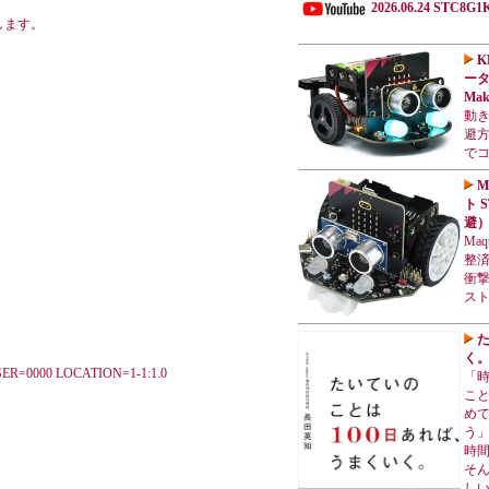
2026.06.24 STC8G1K
します。
K
ータ
Mak
動
避方
で
M
ト 
避
Maq
整
衝
ス
た
く
 SER=0000 LOCATION=1-1:1.0
「
こと
め
う」
時間
そん
しい