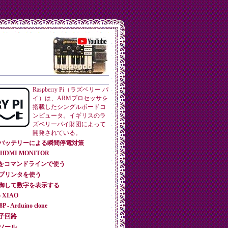
Raspberry Pi（ラズベリー パ
イ）は、ARMプロセッサを
搭載したシングルボードコ
ンピュータ。イギリスのラ
ズベリーパイ財団によって
開発されている。
モバイルバッテリーによる瞬間停電対策
800 HDMI MONITOR
ro:bitをコマンドラインで使う
ーマルプリンタを使う
卓を制御して数字を表示する
no XIAO
P - Arduino clone
の電子回路
コンソール