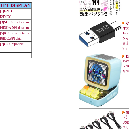
TFT DISPLAY
[1]GND
[2]VCC
[3]SCL:SPI clock line
小
[4]SDA:SPI data line
オス
Ty
[5]RES:Reset interface
タを
[6]DC:SPI data
き
[7]CS:Chipselect
す
D
15
ド/
リ/
電
ト
US
スリ