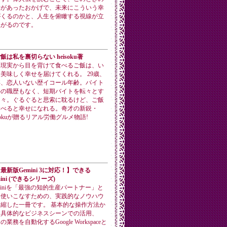
幸があったおかげで、未来にこういう幸
がくるのかと、人生を俯瞰する視線が立
上がるのです。
飯は私を裏切らない heisoku著
い現実から目を背けて食べるご飯は、い
美味しく幸せを届けてくれる。 29歳、
卒、恋人いない歴イコール年齢。バイト
外の職歴もなく、短期バイトを転々とす
日々。ぐるぐると思索に耽るけど、ご飯
食べると幸せになれる。奇才の新鋭・
isokuが贈るリアル労働グルメ物語!
最新版Gemini 3に対応！】できる
mini (できるシリーズ)
miniを「最強の知的生産パートナー」と
て使いこなすための、実践的なノウハウ
縮した一冊です。 基本的な操作方法か
、具体的なビジネスシーンでの活用、
の業務を自動化するGoogle Workspaceと