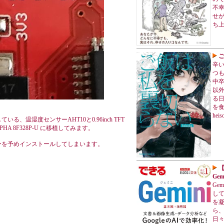
不
せ
ち
ご
辛
つも
中
以
る
を
he
している、温湿度センサーAHT10と0.96inch TFT
A 8F328P-U に移植してみます。
ブラリーを予めインストールしてしまいます。
【
Ge
Ge
し
を凝
ら
日々