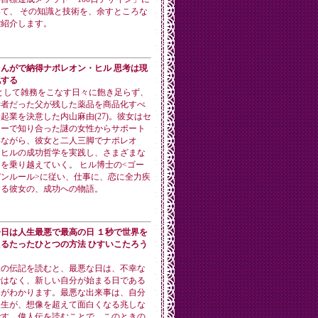
て、 その知識と技術を、余すところな
ご紹介します。
まんがで納得ナポレオン・ヒル 思考は現
化する
として雑務をこなす日々に飽き足らず、
学者だった父が残した薬品を商品化すべ
起業を決意した内山麻由(27)。彼女はセ
ナーで知り合った謎の女性からサポート
得ながら、彼女と二人三脚でナポレオ
・ヒルの成功哲学を実践し、さまざまな
を乗り越えていく。 ヒル博士の<ゴー
ンルール>に従い、仕事に、恋に全力疾
する彼女の、成功への物語。
今日は人生最悪で最高の日 １秒で世界を
るたったひとつの方法 ひすいこたろう
人の伝記を読むと、最悪な日は、不幸な
ではなく、新しい自分が始まる日である
とがわかります。最悪な出来事は、自分
人生が、想像を超えて面白くなる兆しな
です。偉人伝を読むことで、このときの