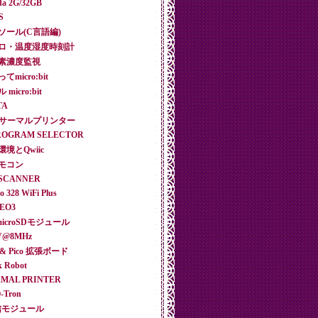
nda 2G/32GB
S
コンソール(C言語編)
和レトロ・温度湿度時刻計
化炭素濃度監視
てmicro:bit
 micro:bit
TA
LNETサーマルプリンター
2 PROGRAM SELECTOR
発環境とQwiic
線リモコン
e SCANNER
o 328 WiFi Plus
NEO3
接続microSDモジュール
3V@8MHz
bit & Pico 拡張ボード
k Robot
ERMAL PRINTER
O-Tron
a通信モジュール