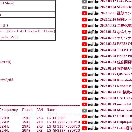
2023.08.12 LattePa
H Share)
2023.09.04 SI-3012K
2023.12.01 疑似
n
2023.12.16 昭
2023.12.25 二酸
 GUID
x USB to UART Bridge IC - Holtek)
2024.01.23 なんちゃっ
m pad to 3V3）
2024.02.07 オリジナル
2024.02.23 ESP32 O
2024.03.08 TE
2024.05.08 ESP3
r.zip)
2024.05.23 統合開
2025.01.24 赤外
2025.03.25 QRCod
orms/lgt8f
2025.04.08 Keyestudi
2025.08.23 NanoPi 
2025.09.24 I2C
2025.10.08 UNO 3.
2026.01.29 micro:
=======================================

Frequency  Flash  RAM  Name

2026.04.08 Mini Tan
---------  -----  ---  ----------------

2026.04.17 USB T
32MHz      29KB   2KB  LGT8F328P

2026.05.04 Display-
32MHz      29KB   2KB  LGT8F328P-LQFP48

32MHz      29KB   2KB  LGT8F328P-SSOP20

2026.05.27 LoR