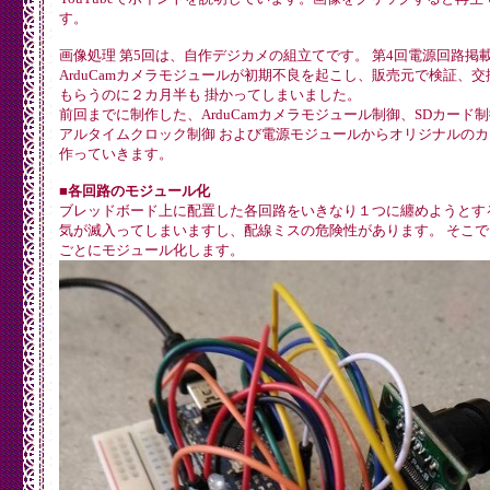
す。
画像処理 第5回は、自作デジカメの組立てです。 第4回電源回路掲
ArduCamカメラモジュールが初期不良を起こし、販売元で検証、交
もらうのに２カ月半も 掛かってしまいました。
前回までに制作した、ArduCamカメラモジュール制御、SDカード
アルタイムクロック制御 および電源モジュールからオリジナルのカ
作っていきます。
■各回路のモジュール化
ブレッドボード上に配置した各回路をいきなり１つに纏めようとす
気が滅入ってしまいますし、配線ミスの危険性があります。 そこで
ごとにモジュール化します。