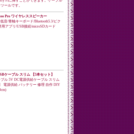
berry Piに挿すことができます。ケーブル
なツールです。
Ditoo Pro ワイヤレススピーカー
音/青軸キーボード/Bluetooth5.3/ピク
用アプリ/USB接続/microSDカード
SBケーブル スリム 【5本セット】
ブル 5V DC電源供給ケーブル スリム
 電源供給 バッテリー 修理 自作 DIY
cm)