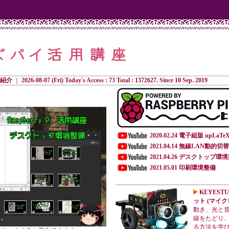
紹介
｜
2026-08-07 (Fri) Today's Access : 73 Total : 1372627. Since 10 Sep. 2019
2020.02.24 電子組版 upLaTe
2021.04.14 無線LAN動的切
2021.04.26 デスクトップ環
2021.05.01 印刷環境整備
KEYESTU
ット (マイクロ
動き、光と
線をたどり、
る方法を学