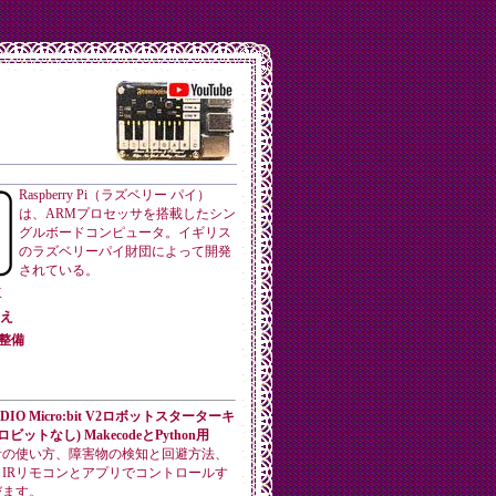
Raspberry Pi（ラズベリー パイ）
は、ARMプロセッサを搭載したシン
グルボードコンピュータ。イギリス
のラズベリーパイ財団によって開発
されている。
X
替え
境整備
DIO Micro:bit V2ロボットスターターキ
ビットなし) MakecodeとPython用
音の使い方、障害物の検知と回避方法、
IRリモコンとアプリでコントロールす
びます。