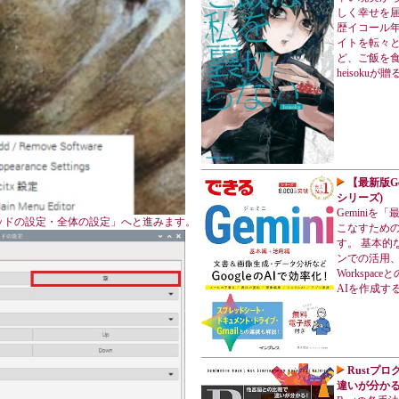
しく幸せを届
歴イコール
イトを転々
ど、ご飯を
heisoku
【最新版Ge
シリーズ)
Gemini
ソッドの設定・全体の設定」へと進みます。
こなすため
す。 基本的
ンでの活用、
Workspa
AIを作成す
Rustプ
違いが分かる