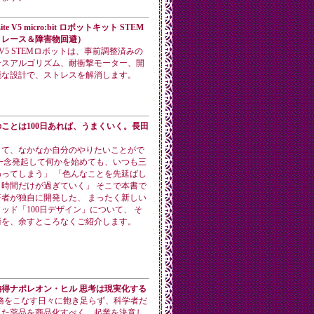
Lite V5 micro:bit ロボットキット STEM
トレース＆障害物回避）
Lite V5 STEMロボットは、事前調整済みの
ースアルゴリズム、耐衝撃モーター、開
能な設計で、ストレスを解消します。
ことは100日あれば、うまくいく。長田
くて、なかなか自分のやりたいことがで
一念発起して何かを始めても、いつも三
ってしまう」 「色んなことを先延ばし
時間だけが過ぎていく」 そこで本書で
者が独自に開発した、 まったく新しい
ッド「100日デザイン」について、 そ
術を、余すところなくご紹介します。
得ナポレオン・ヒル 思考は現実化する
務をこなす日々に飽き足らず、科学者だ
した薬品を商品化すべく、起業を決意し