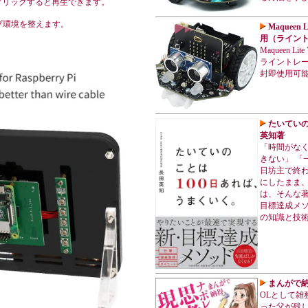
をクリックすると再生できます。
プ環境を整えます。
Maqueen 
用（ライン
Maqueen 
ライントレ
封即使用可
たいていの
英知著
「時間がな
きない」 「
日坊主で終わ
にしたまま、
は、そんな著
目標達成メソ
の知識と技
まんがで納
OLとして雑
った父が残