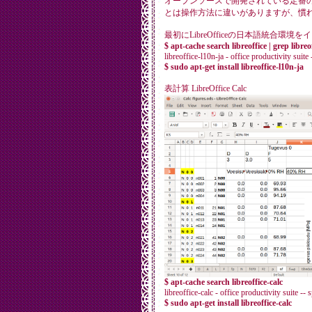
オープンソースで開発されている定番のオフィス
とは操作方法に違いがありますが、慣
最初にLibreOfficeの日本語統合環
$ apt-cache search libreoffice | grep libreo
libreoffice-l10n-ja - office productivity suit
$ sudo apt-get install libreoffice-l10n-ja
表計算 LibreOffice Calc
$ apt-cache search libreoffice-calc
libreoffice-calc - office productivity suite -- 
$ sudo apt-get install libreoffice-calc