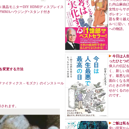
た内山麻由(
erry Pi 液晶モニターDIY HDMIディスプレイス
女性からサ
源 PMMAハウジング+スタンド付き
ポレオン・
題を乗り越え
ル>に従い
への物語。
今日は人生
ったひとつの
偉人の伝記
像度を変更する方法
く、新しい
す。最悪な
面白くなる
」（ファイティクス – モズク）のインストール
のときの不
せがくるの
のです。
加されます。
ご飯は私を裏
辛い現実か