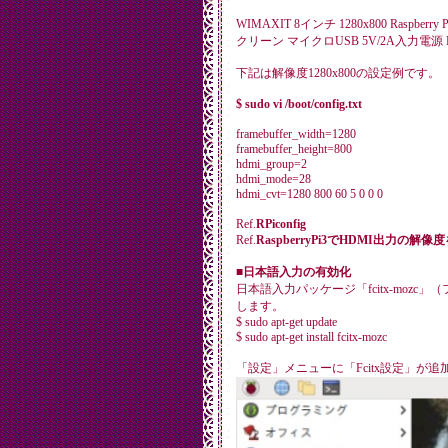
WIMAXIT 8インチ 1280x800 Raspb
クリーン マイクロUSB 5V/2A入力電
下記は解像度1280x800の設定例です。
$ sudo vi /boot/config.txt
framebuffer_width=1280
framebuffer_height=800
hdmi_group=2
hdmi_mode=28
hdmi_cvt=1280 800 60 5 0 0 0
Ref.
RPiconfig
Ref.
RaspberryPi3でHDMI出力の解
■日本語入力の有効化
日本語入力パッケージ「fcitx-mozc
します。
$ sudo apt-get update
$ sudo apt-get install fcitx-mozc
「設定」メニューに「Fcitx設定」が追