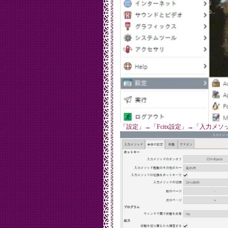
「設定」→「Fcitx設定」→「入力メ