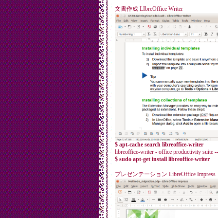
文書作成 LIbreOffice Writer
$ apt-cache search libreoffice-writer
libreoffice-writer - office productivity suite
$ sudo apt-get install libreoffice-writer
プレゼンテーション LibreOffice Impress