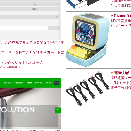
て直接Rasp
なしで便利
Divoom 
15W高音質重低
セルアート 専
が、この赤丸で囲んである変な文字が「半
「半角/全角」キーを押すことで漢字入力モードに
まくいかないかもしれません。
6b40cbe9f0e97f
電源供給U
USB電源ケー
【5本セット】
電子工作 (100