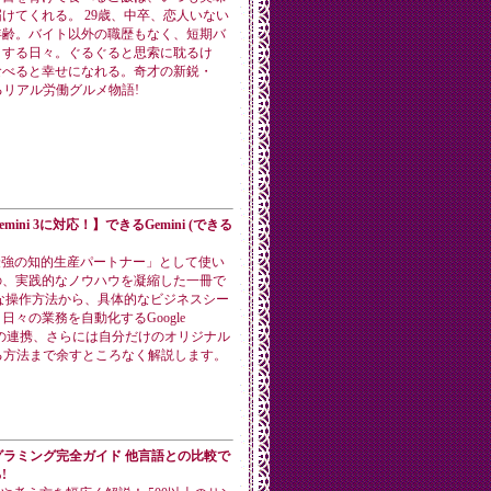
けてくれる。 29歳、中卒、恋人いない
年齢。バイト以外の職歴もなく、短期バ
とする日々。ぐるぐると思索に耽るけ
食べると幸せになれる。奇才の新鋭・
が贈るリアル労働グルメ物語!
mini 3に対応！】できるGemini (できる
を「最強の知的生産パートナー」として使い
の、実践的なノウハウを凝縮した一冊で
な操作方法から、具体的なビジネスシー
日々の業務を自動化するGoogle
ceとの連携、さらには自分だけのオリジナル
る方法まで余すところなく解説します。
ログラミング完全ガイド 他言語との比較で
!