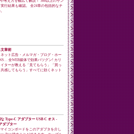
手法や考え方を幅広く解説！ 500以上のサン
実行結果も確認。 全24章の包括的なチ
ル。
る文章術
・ネット広告・メルマガ・ブログ・ホー
NS… 全WEB媒体で効果バツグン! カリ
ライターが教える「見てもらう」「買っ
「共感してもらう」すべてに効くネット
Type-C アダプター USB C オス -
オスアダプター
端子のマイコンボードをこのアダプタを介し