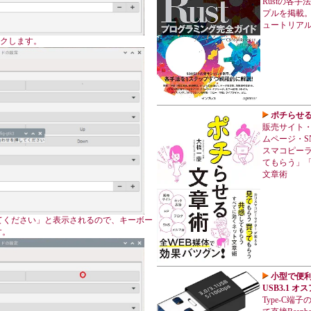
Rustの各
プルを掲載。
ュートリア
ックします。
ポチらせ
販売サイト
ムページ・S
スマコピー
てもらう」
文章術
てください」と表示されるので、キーボー
す。
小型で便利な 
USB3.1 
Type-C