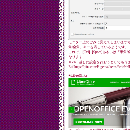
モニター上のごみに見えてしまいます
角/全角」キーを表しているようです。
これで、[Ctrl]+[Space]あるいは
なります。
※VNC越しに設定を行おうとしてもう
Ref.https://qiita.com/Higemal/items/6cde9d
■LibreOffice