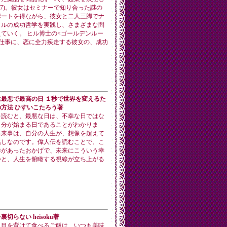
27)。彼女はセミナーで知り合った謎の
ポートを得ながら、彼女と二人三脚でナ
ヒルの成功哲学を実践し、さまざまな問
ていく。 ヒル博士の<ゴールデンルー
、仕事に、恋に全力疾走する彼女の、成功
最悪で最高の日 １秒で世界を変えるた
方法 ひすいこたろう著
を読むと、最悪な日は、不幸な日ではな
自分が始まる日であることがわかりま
出来事は、自分の人生が、想像を超えて
兆しなのです。偉人伝を読むことで、こ
幸があったおかげで、未来にこういう幸
かと、人生を俯瞰する視線が立ち上がる
切らない heisoku著
ら目を背けて食べるご飯は、いつも美味