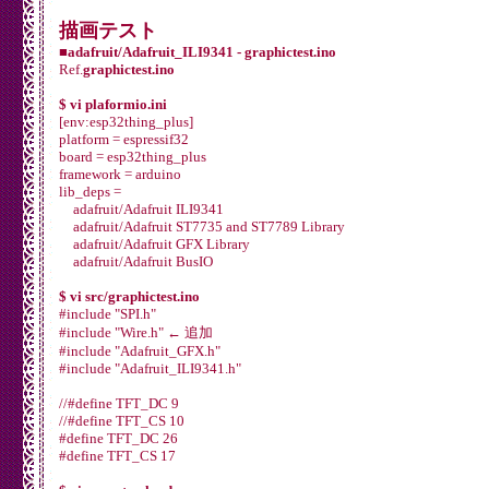
描画テスト
■adafruit/Adafruit_ILI9341 - graphictest.ino
Ref.
graphictest.ino
$ vi plaformio.ini
[env:esp32thing_plus]
platform = espressif32
board = esp32thing_plus
framework = arduino
lib_deps =
adafruit/Adafruit ILI9341
adafruit/Adafruit ST7735 and ST7789 Library
adafruit/Adafruit GFX Library
adafruit/Adafruit BusIO
$ vi src/graphictest.ino
#include "SPI.h"
#include "Wire.h" ← 追加
#include "Adafruit_GFX.h"
#include "Adafruit_ILI9341.h"
//#define TFT_DC 9
//#define TFT_CS 10
#define TFT_DC 26
#define TFT_CS 17