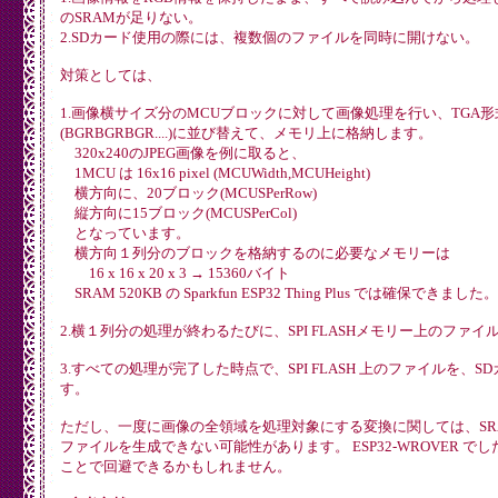
のSRAMが足りない。
2.SDカード使用の際には、複数個のファイルを同時に開けない。
対策としては、
1.画像横サイズ分のMCUブロックに対して画像処理を行い、TGA
(BGRBGRBGR....)に並び替えて、メモリ上に格納します。
320x240のJPEG画像を例に取ると、
1MCU は 16x16 pixel (MCUWidth,MCUHeight)
横方向に、20ブロック(MCUSPerRow)
縦方向に15ブロック(MCUSPerCol)
となっています。
横方向１列分のブロックを格納するのに必要なメモリーは
16 x 16 x 20 x 3 → 15360バイト
SRAM 520KB の Sparkfun ESP32 Thing Plus では確保できました。
2.横１列分の処理が終わるたびに、SPI FLASHメモリー上のファ
3.すべての処理が完了した時点で、SPI FLASH 上のファイルを、
す。
ただし、一度に画像の全領域を処理対象にする変換に関しては、SR
ファイルを生成できない可能性があります。 ESP32-WROVER でし
ことで回避できるかもしれません。