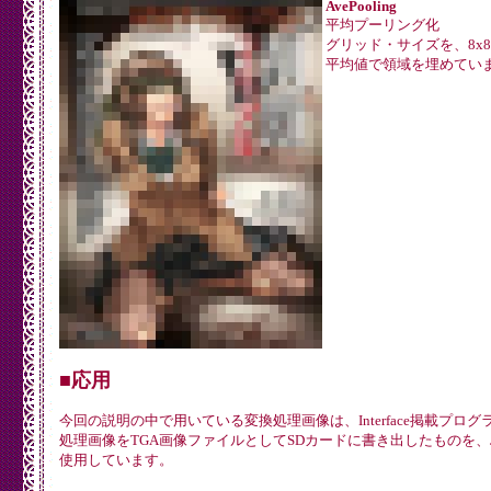
AvePooling
平均プーリング化
グリッド・サイズを、8x
平均値で領域を埋めてい
■応用
今回の説明の中で用いている変換処理画像は、Interface掲載プロ
処理画像をTGA画像ファイルとしてSDカードに書き出したものを、J
使用しています。