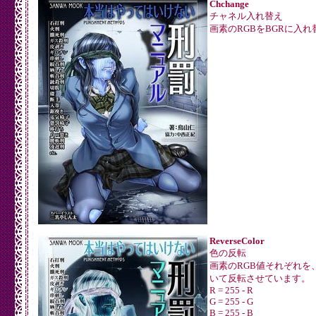
Chchange
チャネル入れ替え
画素のRGBをBGRに入
ReverseColor
色の反転
画素のRGB値それぞれを、
いて反転させています。
R = 255 - R
G = 255 - G
B = 255 - B