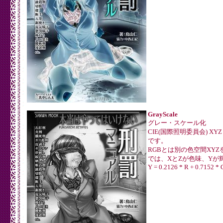
GrayScale
グレー・スケール化
CIE(国際照明委員会) X
です。
RGBとは別の色空間XY
では、XとZが色味、Yが
Y = 0.2126 * R + 0.7152 * 