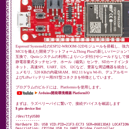
Espressif Systems社のESP32-WROOM-32Dモジュールを搭載し、強力なW
MCUを備えた開発プラットフォームThing Plusの新しいバージョンです
互換で、Qwiicシステムの利用によりハンダ付けやシールドなしで
静電容量式タッチセンサ、ホール（磁気）センサ、SDカードイン
ネット、高速SPI、UART、I2S、 I2Cなど、豊富な周辺機器を統合し
ュメモリ、520 KBの内蔵SRAM、802.11 b/g/n Wi-Fi、デュアルモー
よびLiPoバッテリー用JST型コネクタを特徴としています。
プログラムのビルドには、Platformioを使用します。
Arduino開発環境構築 PlatformIO
まずは、ラズベリーパイに繋いで、接続デバイスを確認します
$ pio device list
/dev/ttyUSB0

------------

Hardware ID: USB VID:PID=21F3:EC73 SER=86B13DA3 LOCATION=
Description: CP2104 USB to UART Bridge Controller
