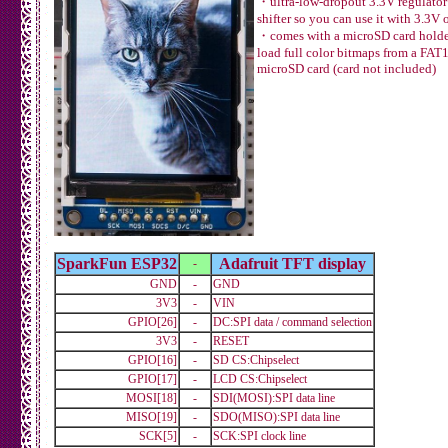
・ultra-low-dropout 3.3V regulator
shifter so you can use it with 3.3V
・comes with a microSD card holder
load full color bitmaps from a FA
microSD card (card not included)
SparkFun ESP32
Adafruit TFT display
-
GND
-
GND
3V3
-
VIN
GPIO[26]
-
DC:SPI data / command selection
3V3
-
RESET
GPIO[16]
-
SD CS:Chipselect
GPIO[17]
-
LCD CS:Chipselect
MOSI[18]
-
SDI(MOSI):SPI data line
MISO[19]
-
SDO(MISO):SPI data line
SCK[5]
-
SCK:SPI clock line