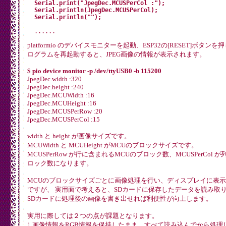
  Serial.print("JpegDec.MCUSPerCol :");

  Serial.println(JpegDec.MCUSPerCol);

platformio のデバイスモニターを起動、ESP32の[RESET]ボタ
ログラムを再起動すると、JPEG画像の情報が表示されます。
$ pio device monitor -p /dev/ttyUSB0 -b 115200
JpegDec.width :320
JpegDec.height :240
JpegDec.MCUWidth :16
JpegDec.MCUHeight :16
JpegDec.MCUSPerRow :20
JpegDec.MCUSPerCol :15
width と height が画像サイズです。
MCUWidth と MCUHeight がMCUのブロックサイズです。
MCUSPerRow が行に含まれるMCUのブロック数、MCUSPerCol
ロック数になります。
MCUのブロックサイズごとに画像処理を行い、ディスプレイに表
ですが、 実用面で考えると、SDカードに保存したデータを読み取
SDカードに処理後の画像を書き出せれば利便性が向上します。
実用に際しては２つの点が課題となります。
1.画像情報をRGB情報を保持したまま、すべて読み込んでから処理し