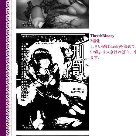
ThreshBinary
2値化
しきい値(Thresh)を決
い値より大きければ白、
ます。