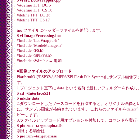
$ vi src/LcdWrapper.cpp
//#define TFT_DC 5
//#define TFT_CS 16
#define TFT_DC 26
#define TFT_CS 17
ino ファイルにヘッダーファイルを追記します。
$ vi ImageProcessing.ino
#include "LcdWrapper.h"
#include "ModeManage.h"
#include <FS.h>
#include <SPIFFS.h>
#include <Wire.h> ← 追加
■画像ファイルのアップロード
PlatformIOでESP32のSPIFFS(SPI Flash File System)にサン
す。
1.プロジェクト直下に data という名前で新しいフォルダーを作成し
$ cd ~/Interface521
$ mkdir data
2.ダウンロードしたソースコードを解凍すると、オリジナル画像と
に、サンプル画像が格納されています。 これらのファイルをdata
ピーします。
3.ファイルアップロード用オプションを付加して、コマンドを実行
$ pio run --target uploadfs
削除する場合は
$ pio run --target erase