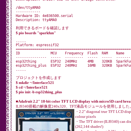
/dev/ttyAMA0

------------

Hardware ID: 4e836500.serial

利用できるボードを確認します
$ pio boards "sparkfun"
.....

Platform: espressif32

=========================================================
ID               MCU    Frequency  Flash  RAM    Name

---------------  -----  ---------  -----  -----  --------
esp32thing       ESP32  240MHz     4MB    320KB  SparkFun
esp32thing_plus  ESP32  240MHz     16MB   320KB  SparkFun
プロジェクトを作成します
$ mkdir ~/Interface521
$ cd ~/Interface521
$ pio init -b esp32thing_plus
■Adafruit 2.2" 18-bit color TFT LCD display with microSD card brea
ILI9340搭載の解像度240x320、TFT液晶モジュールを使用しました
・2.2" diagonal true TFT LCD disp
colour pixels
・The TFT driver (ILI9340) can disp
(262,144 shades!)