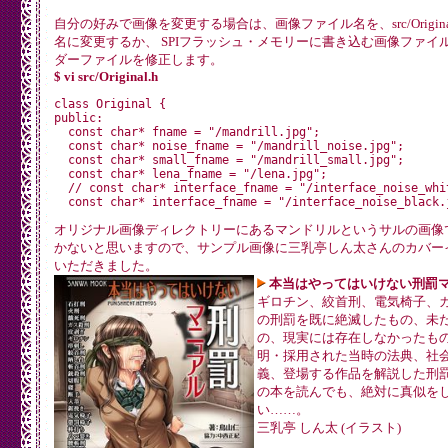
自分の好みで画像を変更する場合は、画像ファイル名を、src/Origina
名に変更するか、 SPIフラッシュ・メモリーに書き込む画像ファイ
ダーファイルを修正します。
$ vi src/Original.h
class Original {

public:

  const char* fname = "/mandrill.jpg";

  const char* noise_fname = "/mandrill_noise.jpg";

  const char* small_fname = "/mandrill_small.jpg";

  const char* lena_fname = "/lena.jpg";

  // const char* interface_fname = "/interface_noise_whit
オリジナル画像ディレクトリーにあるマンドリルというサルの画像
かないと思いますので、サンプル画像に三乳亭しん太さんのカバー
いただきました。
本当はやってはいけない刑罰
ギロチン、絞首刑、電気椅子、
の刑罰を既に絶滅したもの、未
の、現実には存在しなかったも
明・採用された当時の法典、社
義、登場する作品を解説した刑
の本を読んでも、絶対に真似を
い……。
三乳亭 しん太 (イラスト)