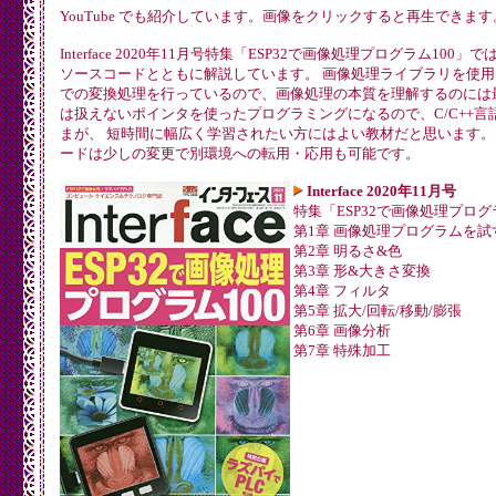
YouTube でも紹介しています。画像をクリックすると再生できます
Interface 2020年11月号特集「ESP32で画像処理プログラム10
ソースコードとともに解説しています。 画像処理ライブラリを使用しな
での変換処理を行っているので、画像処理の本質を理解するのには最適で
は扱えないポインタを使ったプログラミングになるので、C/C++言
まが、 短時間に幅広く学習されたい方にはよい教材だと思います。
ードは少しの変更で別環境への転用・応用も可能です。
Interface 2020年11月号
特集「ESP32で画像処理プログ
第1章 画像処理プログラムを試
第2章 明るさ&色
第3章 形&大きさ変換
第4章 フィルタ
第5章 拡大/回転/移動/膨張
第6章 画像分析
第7章 特殊加工