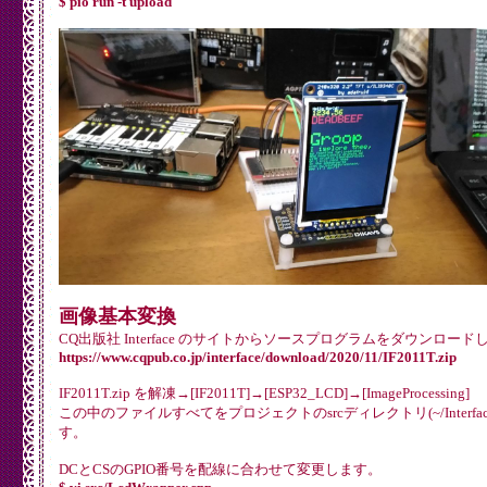
$ pio run -t upload
画像基本変換
CQ出版社 Interface のサイトからソースプログラムをダウンロード
https://www.cqpub.co.jp/interface/download/2020/11/IF2011T.zip
IF2011T.zip を解凍→[IF2011T]→[ESP32_LCD]→[ImageProcessing]
この中のファイルすべてをプロジェクトのsrcディレクトリ(~/Interface
す。
DCとCSのGPIO番号を配線に合わせて変更します。