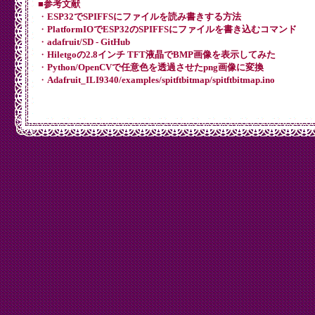
■参考文献
・
ESP32でSPIFFSにファイルを読み書きする方法
・
PlatformIOでESP32のSPIFFSにファイルを書き込むコマンド
・
adafruit/SD - GitHub
・
Hiletgoの2.8インチ TFT液晶でBMP画像を表示してみた
・
Python/OpenCVで任意色を透過させたpng画像に変換
・
Adafruit_ILI9340/examples/spitftbitmap/spitftbitmap.ino