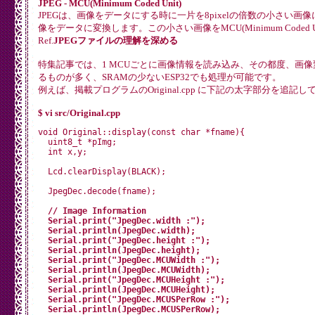
JPEG - MCU(Minimum Coded Unit)
JPEGは、画像をデータにする時に一片を8pixelの倍数の小さい画
像をデータに変換します。この小さい画像をMCU(Minimum Coded 
Ref.
JPEGファイルの理解を深める
特集記事では、1 MCUごとに画像情報を読み込み、その都度、画
るものが多く、SRAMの少ないESP32でも処理が可能です。
例えば、掲載プログラムのOriginal.cpp に下記の太字部分を追記
$ vi src/Original.cpp
void Original::display(const char *fname){

  uint8_t *pImg;

  int x,y;

  Lcd.clearDisplay(BLACK);

  // Image Information

  Serial.print("JpegDec.width :");

  Serial.println(JpegDec.width);

  Serial.print("JpegDec.height :");

  Serial.println(JpegDec.height);

  Serial.print("JpegDec.MCUWidth :");

  Serial.println(JpegDec.MCUWidth);

  Serial.print("JpegDec.MCUHeight :");

  Serial.println(JpegDec.MCUHeight);

  Serial.print("JpegDec.MCUSPerRow :");

  Serial.println(JpegDec.MCUSPerRow);
