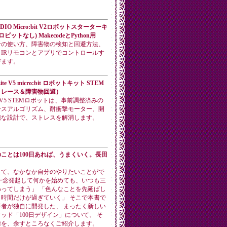
DIO Micro:bit V2ロボットスターターキ
ビットなし) MakecodeとPython用
音の使い方、障害物の検知と回避方法、
IRリモコンとアプリでコントロールす
びます。
Lite V5 micro:bit ロボットキット STEM
トレース＆障害物回避）
Lite V5 STEMロボットは、事前調整済みの
ースアルゴリズム、耐衝撃モーター、開
能な設計で、ストレスを解消します。
ことは100日あれば、うまくいく。長田
くて、なかなか自分のやりたいことがで
一念発起して何かを始めても、いつも三
ってしまう」 「色んなことを先延ばし
時間だけが過ぎていく」 そこで本書で
者が独自に開発した、 まったく新しい
ッド「100日デザイン」について、 そ
術を、余すところなくご紹介します。