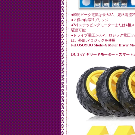
●瞬間ピーク電流は最大3A、定格電流2
●２個の内蔵Hブリッジ
●2相ステッピングモーターまたは4相
駆動可能
●ドライブ電圧:5-35V、ロジック電圧
は、外部5Vロジックを使用
Ref.
OSOYOO Model-X Motor Driver Mo
DC 3-6V ギヤードモーター + スマート