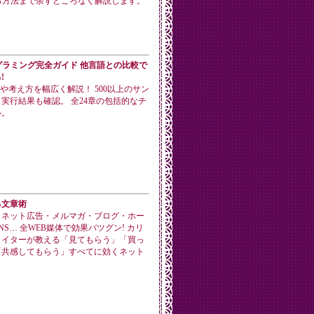
る方法まで余すところなく解説します。
ログラミング完全ガイド 他言語との比較で
!
手法や考え方を幅広く解説！ 500以上のサン
実行結果も確認。 全24章の包括的なチ
ル。
る文章術
・ネット広告・メルマガ・ブログ・ホー
NS… 全WEB媒体で効果バツグン! カリ
ライターが教える「見てもらう」「買っ
「共感してもらう」すべてに効くネット