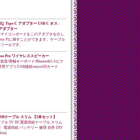
Type-C アダプター USB C オス -
オスアダプター
端子のマイコンボードをこのアダプタを介し
berry Piに挿すことができます。ケーブル
なツールです。
Ditoo Pro ワイヤレススピーカー
音/青軸キーボード/Bluetooth5.3/ピク
用アプリ/USB接続/microSDカード
SBケーブル スリム 【5本セット】
ブル 5V DC電源供給ケーブル スリム
 電源供給 バッテリー 修理 自作 DIY
cm)