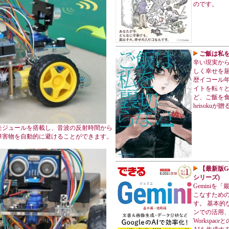
のです。
ご飯は私を裏
辛い現実か
しく幸せを届
歴イコール
イトを転々
ど、ご飯を
heisoku
モジュールを搭載し、音波の反射時間から
障害物を自動的に避けることができます。
【最新版Ge
シリーズ)
Gemini
こなすため
す。 基本的
ンでの活用、
Workspa