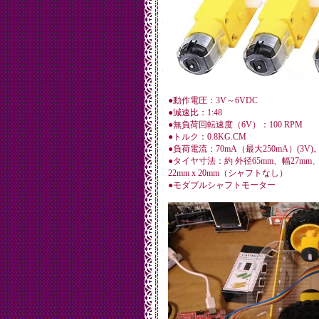
●動作電圧：3V～6VDC
●減速比：1:48
●無負荷回転速度（6V）：100 RPM
●トルク：0.8KG.CM
●負荷電流：70mA（最大250mA）(3V)
●タイヤ寸法：約 外径65mm、幅27mm、
22mm x 20mm（シャフトなし）
●モダブルシャフトモーター