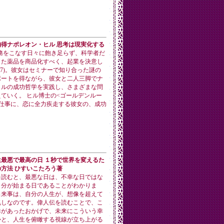
得ナポレオン・ヒル 思考は現実化する
務をこなす日々に飽き足らず、科学者だ
した薬品を商品化すべく、起業を決意し
27)。彼女はセミナーで知り合った謎の
ポートを得ながら、彼女と二人三脚でナ
ヒルの成功哲学を実践し、さまざまな問
ていく。 ヒル博士の<ゴールデンルー
、仕事に、恋に全力疾走する彼女の、成功
最悪で最高の日 １秒で世界を変えるた
方法 ひすいこたろう著
を読むと、最悪な日は、不幸な日ではな
自分が始まる日であることがわかりま
出来事は、自分の人生が、想像を超えて
兆しなのです。偉人伝を読むことで、こ
幸があったおかげで、未来にこういう幸
かと、人生を俯瞰する視線が立ち上がる