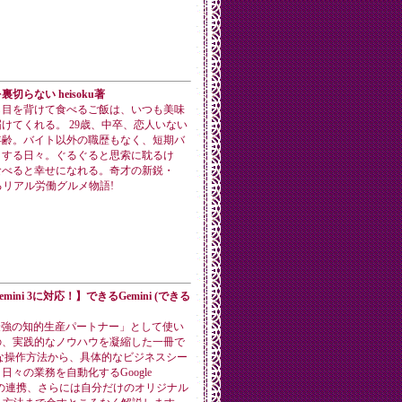
切らない heisoku著
ら目を背けて食べるご飯は、いつも美味
けてくれる。 29歳、中卒、恋人いない
年齢。バイト以外の職歴もなく、短期バ
とする日々。ぐるぐると思索に耽るけ
食べると幸せになれる。奇才の新鋭・
が贈るリアル労働グルメ物語!
mini 3に対応！】できるGemini (できる
を「最強の知的生産パートナー」として使い
の、実践的なノウハウを凝縮した一冊で
な操作方法から、具体的なビジネスシー
日々の業務を自動化するGoogle
ceとの連携、さらには自分だけのオリジナル