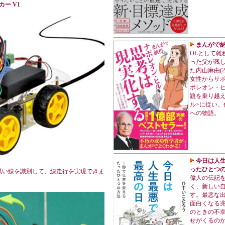
カー V1
まんがで納
OLとして雑
った父が残
た内山麻由(
女性からサ
ポレオン・
題を乗り越え
ル>に従い
への物語。
今日は人生
ったひとつの
黒い線を識別して、線走行を実現できま
偉人の伝記
く、新しい
す。最悪な
面白くなる
のときの不
せがくるの