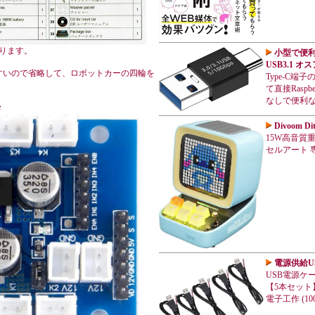
ります。
小型で便利な 
USB3.1 
すいので省略して、ロボットカーの四輪を
Type-C
。
て直接Rasp
なしで便利
e
Divoom 
15W高音質重低
セルアート 専
電源供給U
USB電源ケー
【5本セット】
電子工作 (100