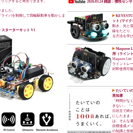
をクリックすると再生できます。
2026.03.24 雑談：慣性センサ
りました。
ドライバを制御して四輪駆動車を動かしま
KEYESTU
ット (マイクロ
動き、光と
 スターターキット V1
線をたどり、
る方法を学
Maqueen 
用（ライン
Maqueen 
ライントレ
封即使用可
たいていの
英知著
「時間がな
きない」 「
日坊主で終わ
にしたまま、
は、そんな著
目標達成メソ
の知識と技