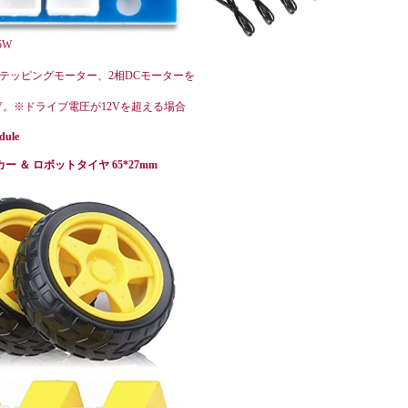
5W
ステッピングモーター、2相DCモーターを
:5V。※ドライブ電圧が12Vを超える場合
dule
カー ＆ ロボットタイヤ 65*27mm