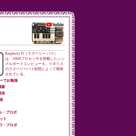
Raspberry Pi（ラズベリー パイ）
は、ARMプロセッサを搭載したシン
グルボードコンピュータ。イギリス
のラズベリーパイ財団によって開発
されている。
トカーでお勉強
構築
通信
雑談
リアル・プロポ
ボット
LNET・プロポ