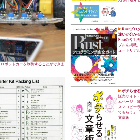
AIを作成す
Rustプ
違いが分かる
Rustの各
プルを掲載。
ュートリア
iによりロボットカーを制御することができま
ポチらせ
販売サイト
ムページ・S
スマコピー
てもらう」
文章術