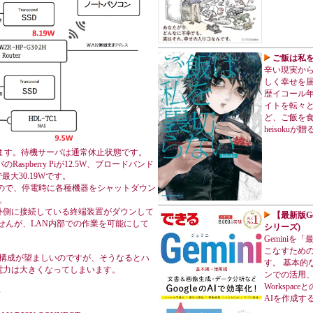
ご飯は私を裏
辛い現実か
しく幸せを届
歴イコール
イトを転々
ど、ご飯を
heisoku
ます。待機サーバは通常休止状態です。
spberry Piが12.5W、ブロードバンド
最大30.19Wです。
Aなので、停電時に各種機器をシャットダウン
。
外側に接続している終端装置がダウンして
【最新版Ge
せんが、LAN内部での作業を可能にして
シリーズ)
Gemini
こなすため
D構成が望ましいのですが、そうなるとハ
す。 基本的
電力は大きくなってしまいます。
ンでの活用、
Workspa
AIを作成す