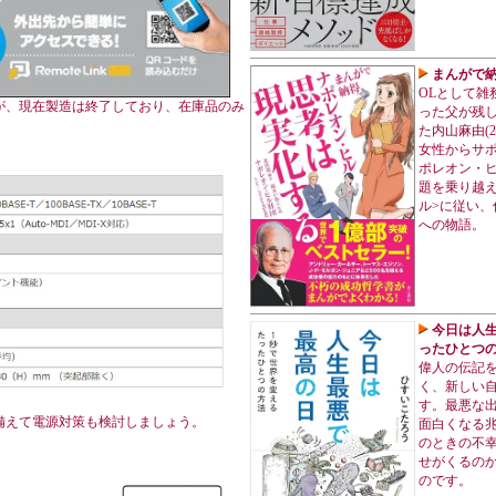
まんがで納
OLとして雑
が、現在製造は終了しており、在庫品のみ
った父が残
た内山麻由(
女性からサ
ポレオン・
題を乗り越え
ル>に従い
への物語。
今日は人生
ったひとつの
偉人の伝記
く、新しい
す。最悪な
備えて電源対策も検討しましょう。
面白くなる
のときの不
せがくるの
のです。