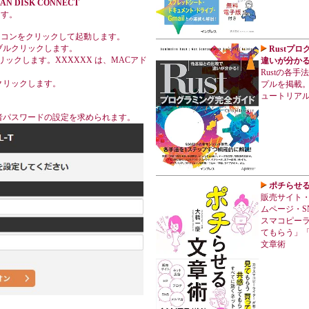
AN DISK CONNECT
ます。
アイコンをクリックして起動します。
ブルクリックします。
Rustプ
クリックします。XXXXXX は、MACアド
違いが分かる
Rustの各
クリックします。
プルを掲載。
ュートリア
者パスワードの設定を求められます。
ポチらせ
販売サイト
ムページ・S
スマコピー
てもらう」
文章術