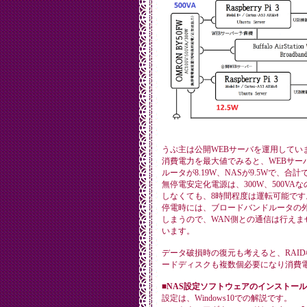
うぷ主は公開WEBサーバを運用してい
消費電力を最大値でみると、WEBサーバのRa
ルータが8.19W、NASが9.5Wで、合計で
無停電安定化電源は、300W、500V
しなくても、8時間程度は運転可能です
停電時には、ブロードバンドルータの
しまうので、WAN側との通信は行えま
います。
データ破損時の復元も考えると、RAI
ードディスクも複数個必要になり消費
■NAS設定ソフトウェアのインストール
設定は、Windows10での解説です。