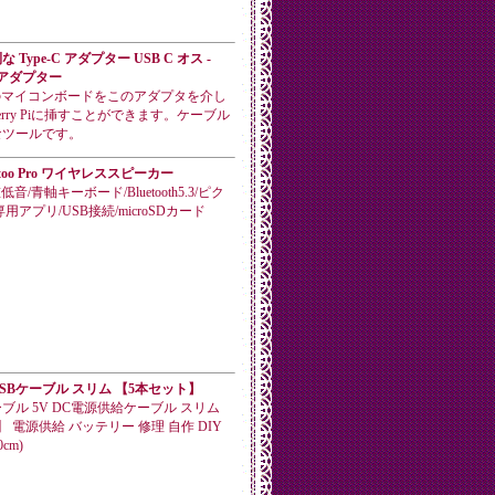
Type-C アダプター USB C オス -
オスアダプター
端子のマイコンボードをこのアダプタを介し
berry Piに挿すことができます。ケーブル
なツールです。
Ditoo Pro ワイヤレススピーカー
音/青軸キーボード/Bluetooth5.3/ピク
用アプリ/USB接続/microSDカード
SBケーブル スリム 【5本セット】
ブル 5V DC電源供給ケーブル スリム
 電源供給 バッテリー 修理 自作 DIY
cm)