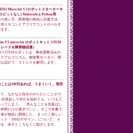
DIO Micro:bit V2ロボットスターターキ
ビットなし) MakecodeとPython用
音の使い方、障害物の検知と回避方法、
IRリモコンとアプリでコントロールす
びます。
Lite V5 micro:bit ロボットキット STEM
トレース＆障害物回避）
Lite V5 STEMロボットは、事前調整済みの
ースアルゴリズム、耐衝撃モーター、開
能な設計で、ストレスを解消します。
ことは100日あれば、うまくいく。長田
くて、なかなか自分のやりたいことがで
一念発起して何かを始めても、いつも三
ってしまう」 「色んなことを先延ばし
時間だけが過ぎていく」 そこで本書で
者が独自に開発した、 まったく新しい
ッド「100日デザイン」について、 そ
術を、余すところなくご紹介します。