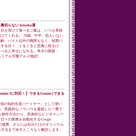
切らない heisoku著
ら目を背けて食べるご飯は、いつも美味
けてくれる。 29歳、中卒、恋人いない
年齢。バイト以外の職歴もなく、短期バ
とする日々。ぐるぐると思索に耽るけ
食べると幸せになれる。奇才の新鋭・
が贈るリアル労働グルメ物語!
mini 3に対応！】できるGemini (できる
を「最強の知的生産パートナー」として使い
の、実践的なノウハウを凝縮した一冊で
な操作方法から、具体的なビジネスシー
日々の業務を自動化するGoogle
ceとの連携、さらには自分だけのオリジナル
る方法まで余すところなく解説します。