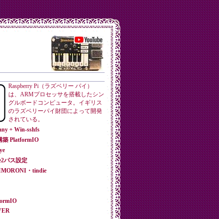
Raspberry Pi（ラズベリー パイ）
は、ARMプロセッサを搭載したシン
グルボードコンピュータ。イギリス
のラズベリーパイ財団によって開発
されている。
y + Win-sshfs
築 PlatformIO
ye
che2パス設定
IMORONI・tindie
formIO
RVER