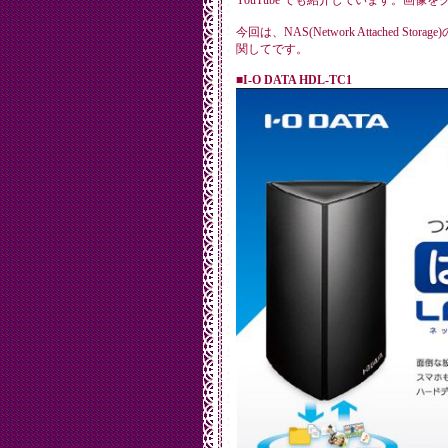
YouTube でも紹介しています。画像
今回は、NAS(Network Attached St
関してです。
■I-O DATA HDL-TC1