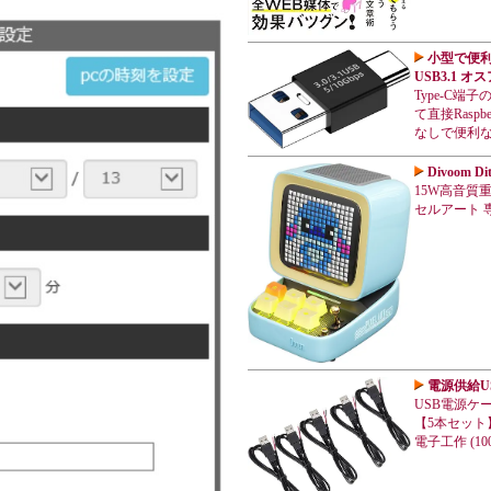
小型で便利な 
USB3.1 
Type-C
て直接Rasp
なしで便利
Divoom 
15W高音質重低
セルアート 専
電源供給U
USB電源ケー
【5本セット】
電子工作 (100