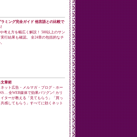
ログラミング完全ガイド 他言語との比較で
!
手法や考え方を幅広く解説！ 500以上のサン
実行結果も確認。 全24章の包括的なチ
ル。
る文章術
・ネット広告・メルマガ・ブログ・ホー
NS… 全WEB媒体で効果バツグン! カリ
ライターが教える「見てもらう」「買っ
「共感してもらう」すべてに効くネット