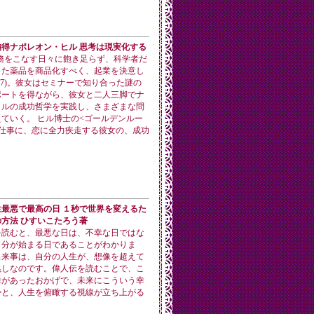
得ナポレオン・ヒル 思考は現実化する
務をこなす日々に飽き足らず、科学者だ
した薬品を商品化すべく、起業を決意し
27)。彼女はセミナーで知り合った謎の
ポートを得ながら、彼女と二人三脚でナ
ヒルの成功哲学を実践し、さまざまな問
ていく。 ヒル博士の<ゴールデンルー
、仕事に、恋に全力疾走する彼女の、成功
最悪で最高の日 １秒で世界を変えるた
方法 ひすいこたろう著
を読むと、最悪な日は、不幸な日ではな
自分が始まる日であることがわかりま
出来事は、自分の人生が、想像を超えて
兆しなのです。偉人伝を読むことで、こ
幸があったおかげで、未来にこういう幸
かと、人生を俯瞰する視線が立ち上がる