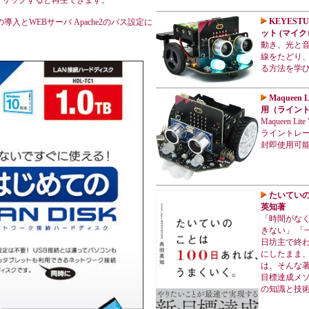
をクリックすると再生できます。
KEYESTU
orage)の導入とWEBサーバ Apache2のパス設定に
ット (マイクロ
動き、光と
線をたどり、
る方法を学
Maqueen 
用（ライン
Maqueen 
ライントレ
封即使用可
たいていの
英知著
「時間がな
きない」 「
日坊主で終わ
にしたまま、
は、そんな著
目標達成メソ
の知識と技