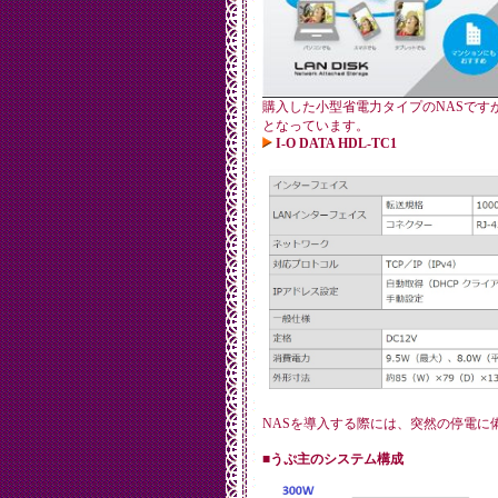
購入した小型省電力タイプのNASです
となっています。
I-O DATA HDL-TC1
NASを導入する際には、突然の停電に
■うぷ主のシステム構成