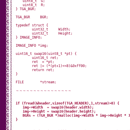
　　uint8_t  G;

}

　　uint8_t  R;

} TGA_BGR;

// TFTにコマンド+1バイトデータを送信

void tftSendCommand1(uint8_t command, uint8_t data1) {

TGA_BGR     BGR;

	digitalWrite(SPI_TFT_CS, LOW);

	digitalWrite(SPI_DC, LOW);  // Command mode

typedef struct {

	SPI.transfer(command);

	uint32_t     Width;

	digitalWrite(SPI_DC, HIGH); // Data mode

	uint32_t     Height;

	SPI.transfer(data1);

} IMAGE_INFO;

	digitalWrite(SPI_TFT_CS, HIGH);

}

IMAGE_INFO *img;

uint16_t swap16(uint8_t *pt) {

// TFTにコマンド+2バイトデータを送信

	uint16_t ret;

void tftSendCommand2(uint8_t command, uint8_t data1, uint
	ret  = *pt;

	digitalWrite(SPI_TFT_CS, LOW);

	ret |= (*(pt+1)<<8)&0xff00;

	digitalWrite(SPI_DC, LOW);  // Command mode

	return ret;

	SPI.transfer(command);

}

	digitalWrite(SPI_DC, HIGH); // Data mode

	SPI.transfer(data1);

FILE        *stream;

	SPI.transfer(data2);

	digitalWrite(SPI_TFT_CS, HIGH);

～～～～～～～～～～～～～～～～

}

// TFTにコマンド+3バイトデータを送信

if (fread(&header,sizeof(TGA_HEADER),1,stream)>0) {

void tftSendCommand3(uint8_t command, uint8_t data1, uint
　　img->Width  = swap16(header.width);

	digitalWrite(SPI_TFT_CS, LOW);

　　img->Height = swap16(header.height);

	digitalWrite(SPI_DC, LOW);  // Command mode

　　BGRs = (TGA_BGR *)malloc(img->Width * img->Height * 3
	SPI.transfer(command);

	digitalWrite(SPI_DC, HIGH); // Data mode

	SPI.transfer(data1);

	SPI.transfer(data2);
