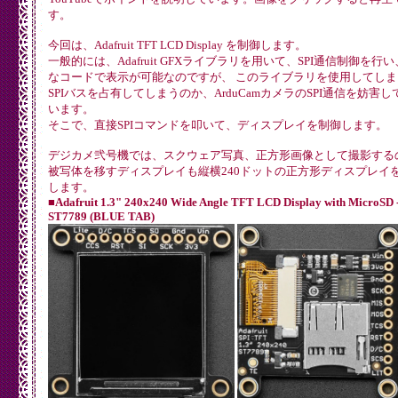
す。
今回は、Adafruit TFT LCD Display を制御します。
一般的には、Adafruit GFXライブラリを用いて、SPI通信制御を行
なコードで表示が可能なのですが、 このライブラリを使用してしま
SPIバスを占有してしまうのか、ArduCamカメラのSPI通信を妨害し
います。
そこで、直接SPIコマンドを叩いて、ディスプレイを制御します。
デジカメ弐号機では、スクウェア写真、正方形画像として撮影する
被写体を移すディスプレイも縦横240ドットの正方形ディスプレイ
します。
■Adafruit 1.3" 240x240 Wide Angle TFT LCD Display with MicroSD 
ST7789 (BLUE TAB)