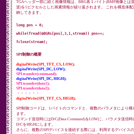
TGAヘッダー部に続く画像情報は、BRG各１バイト(BMP画像とは
	SPI.transfer(data3);

	digitalWrite(SPI_TFT_CS, HIGH);

逆)を1ピクセルとした画素情報が繰り返されます。 これを構造体配
}

納してきます。
// TFTにコマンド+4バイトデータを送信

void tftSendCommand4(uint8_t command, uint8_t data1, uin
long pos = 0;

	digitalWrite(SPI_TFT_CS, LOW);

	digitalWrite(SPI_DC, LOW);  // Command mode

while(fread(&BGRs[pos],3,1,stream)) pos++;

	SPI.transfer(command);

	digitalWrite(SPI_DC, HIGH); // Data mode

	SPI.transfer(data1);

	SPI.transfer(data2);

	SPI.transfer(data3);

SPI制御の概要
	SPI.transfer(data4);

	digitalWrite(SPI_TFT_CS, HIGH);

digitalWrite(SPI_TFT_CS, LOW);
}

digitalWrite(SPI_DC, LOW);
SPI.transfer(command);
void drawRGBBitmap(uint16_t x, uint16_t y, uint16_t *col
digitalWrite(SPI_DC, HIGH);
	uint8_t h, l;

	width--;

SPI.transfer(data1);
	h = (uint8_t)(width>>8);

SPI.transfer(data2);
	l = (uint8_t)(width&0x00ff);

・・・・・・
	tftSendCommand4(0x2A,x,y,h,l); // Colmun Address

digitalWrite(SPI_TFT_CS, HIGH);
	height--;

	h = (uint8_t)(height>>8);

SPI制御コードは、1バイトのコマンドと、複数のパラメタにより構
	l = (uint8_t)(height&0x00ff);

	tftSendCommand4(0x2B,x,y,h,l); // Row Address

ます。
	digitalWrite(SPI_TFT_CS, LOW);

コマンド送信時にはD/C(Data Command)をLOWに、パラメタ送信
	digitalWrite(SPI_DC, LOW);  // Command mode

D/CをHIGHにします。
	SPI.transfer(0x2C);

	digitalWrite(SPI_DC, HIGH); // Data mode

さらに、複数のSPIデバイスを接続する際には、利用するデバイスの
	SPI.transfer(color565, width*height*2);
