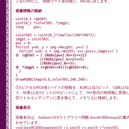
ンをLOWにし、制御コード送信後に、HIGHに戻します。
	digitalWrite(SPI_TFT_CS, HIGH);

	digitalWrite(SPI_DC, LOW); // Command mode

画像情報の格納
}

uint16_t rgb565;

// 表示開始ライン設定

uint16_t *color565, *imgpt;

void dispStartLine(uint16_t y) {

long     pos;

	uint8_t yH = (y >> 8) & 0xFF ;

	uint8_t yL = y & 0xFF ;

color565 = (uint16_t*)malloc(240*240*2);

imgpt = color565;

	digitalWrite(SPI_TFT_CS, LOW);

pos = 0;

	digitalWrite(SPI_DC, LOW);  // Command mode

for(int y=0; y < img->Height; y++) {

	SPI.transfer(0x37);

	digitalWrite(SPI_DC, HIGH); // Data mode

①　rgb565 = ( (RGBs[pos].R>>3)<<11)

	SPI.transfer(yH);

　　　　　　　|((RGBs[pos].G>>2)<<5)

	SPI.transfer(yL);

　　　　　　　|(RGBs[pos].B>>3);
	digitalWrite(SPI_TFT_CS, HIGH);

②　*imgpt = (rgb565<<8)|(rgb565>>8);
}


　}

}

void init_tft() {

	pinMode(SPI_TFT_CS,OUTPUT);

①1ピクセルRGB各1バイトの情報を、R(赤)上位5ビット、G(緑)上位
	pinMode(SPI_DC, OUTPUT);

ト、B(青)上位5ビットの16ビットにして、565形式の色情報に変換
//	pinMode(SPI_RST, OUTPUT);

//	digitalWrite(SPI_TFT_CS, HIGH);

②リトルエンディアンに置き換えて、メモリ上に格納します。
	// --- HARD Ware Reset

画像表示
	if (SPI_RST >= 0) {

		digitalWrite(SPI_RST, HIGH);

		delay(500);                  // VDD goes high at start, pause for 500 ms

画像表示は、Adafruit GFXライブラリー関数 drawRGBBitmap()の
		digitalWrite(SPI_RST, LOW);  // Bring reset low

わせています。
		delay(100);                  // Wait 100 ms

void drawRGBBitmap(uint16_t x, uint16_t y, uint16_t *color565,