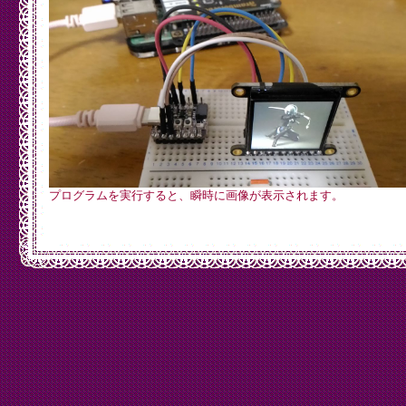
	uint16_t ret;

	ret  = *pt;

	ret |= (*(pt+1)<<8)&0xff00;

	return ret;

}

boolean TGA2Pixel(const unsigned char *data, const unsign
	FILE        *stream;

	TGA_HEADER  header;

	if((stream = fmemopen((void*)data, len, "rb"))==NULL) return false;

	if (fread(&header,sizeof(TGA_HEADER),1,stream)>0) {

		img->Width  = swap16(header.width);

		img->Height = swap16(header.height);

プログラムを実行すると、瞬時に画像が表示されます。
		BGRs = (TGA_BGR *)malloc(img->Width * img->Height * 3);

	} else {

		return false;

	}

	long pos = 0;

	while(fread(&BGRs[pos],3,1,stream)) pos++;

	fclose(stream);

	return true;

}

void setup() {

	uint16_t rgb565;
