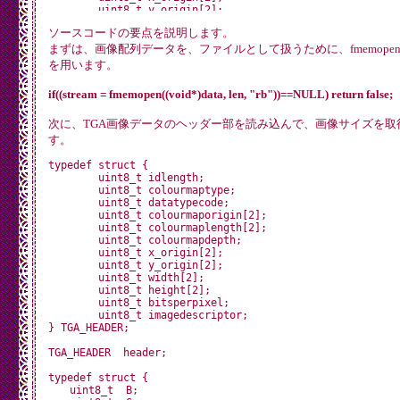
	uint8_t y_origin[2];

	uint8_t width[2];

ソースコードの要点を説明します。
	uint8_t height[2];

	uint8_t bitsperpixel;

まずは、画像配列データを、ファイルとして扱うために、fmemopen
	uint8_t imagedescriptor;

を用います。
} TGA_HEADER;

if((stream = fmemopen((void*)data, len, "rb"))==NULL) return false;
typedef struct {

	uint8_t  B;

	uint8_t  G;

次に、TGA画像データのヘッダー部を読み込んで、画像サイズを取
	uint8_t  R;

す。
} TGA_BGR;

typedef struct {

TGA_BGR *BGRs;

	uint8_t idlength;

	uint8_t colourmaptype;

typedef struct {

	uint8_t datatypecode;

	uint32_t     Width;

	uint8_t colourmaporigin[2];

	uint32_t     Height;

	uint8_t colourmaplength[2];

} IMAGE_INFO;

	uint8_t colourmapdepth;

	uint8_t x_origin[2];

IMAGE_INFO *img;

	uint8_t y_origin[2];

	uint8_t width[2];

#define HBYTE(u) ((u >> 8) & 0xFF)

	uint8_t height[2];

#define LBYTE(u) (u & 0xFF)

	uint8_t bitsperpixel;

	uint8_t imagedescriptor;

SPISettings settingsST7789 = SPISettings(20000000, MSBFIR
} TGA_HEADER;

// TFTにコマンドを送信

TGA_HEADER  header;

void tftSendCommand(uint8_t command) {

	digitalWrite(SPI_TFT_CS, LOW);

typedef struct {

	digitalWrite(SPI_DC, LOW); // Command mode

　　uint8_t  B;

	SPI.transfer(command);
