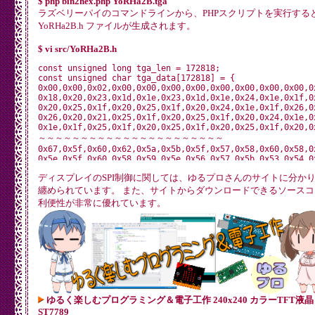
$ php bin2hex.php YoRHa2B.tga
			}

ラズベリーパイのコマンドラインから、PHPスクリプトを実行する
		}

	}

YoRHa2B.h ファイルが生成されます。
	fclose($outfp);

	fclose($infp);

$ vi src/YoRHa2B.h
const unsigned long tga_len = 172818;

const unsigned char tga_data[172818] = {

0x00,0x00,0x02,0x00,0x00,0x00,0x00,0x00,0x00,0x00,0x00,0x
0x18,0x20,0x23,0x1d,0x1e,0x23,0x1d,0x1e,0x24,0x1e,0x1f,0x
0x20,0x25,0x1f,0x20,0x25,0x1f,0x20,0x24,0x1e,0x1f,0x26,0x
0x26,0x20,0x21,0x25,0x1f,0x20,0x25,0x1f,0x20,0x24,0x1e,0x
0x1e,0x1f,0x25,0x1f,0x20,0x25,0x1f,0x20,0x25,0x1f,0x20,0x
～～～～～～～～～～～～～～～～～～～～～～

0x67,0x5f,0x60,0x62,0x5a,0x5b,0x5f,0x57,0x58,0x60,0x58,0x
0x5e,0x5f,0x60,0x58,0x59,0x5e,0x56,0x57,0x5b,0x53,0x54,0x
0x57,0x5e,0x56,0x57,0x5b,0x53,0x54,0x58,0x50,0x51,0x60,0x
ディスプレイのSPI制御に関しては、ゆるプロさんのサイトに分か
0x5f,0x57,0x58,0x5c,0x54,0x55,0x59,0x51,0x52,0x5a,0x52,0x
0x5a,0x5b

纏められています。 また、サイトからダウンロードできるソースコ
利便性が非常に優れています。
ゆるく楽しむプログラミング＆電子工作 240x240 カラーTFT液晶
ST7789