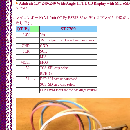
Adafruit 1.3" 240x240 Wide Angle TFT LCD Display with MicroSD 
ST7789
マイコンボード(Adafruit QT Py ESP32-S2)とディスプレイとの接
通りです。
QT Py
ST7789
-
3.3V
-
Vin
3V3: output from the onboard regulator
GND
-
GND
SCK
-
SCK
MIS
MOSI
-
MOS
A2
-
TCS: SPI chip select
-
RST(-1)
A1
-
D/C: SPI data or command
SCS: SD card chip select
LIT: PWM input for the backlight control