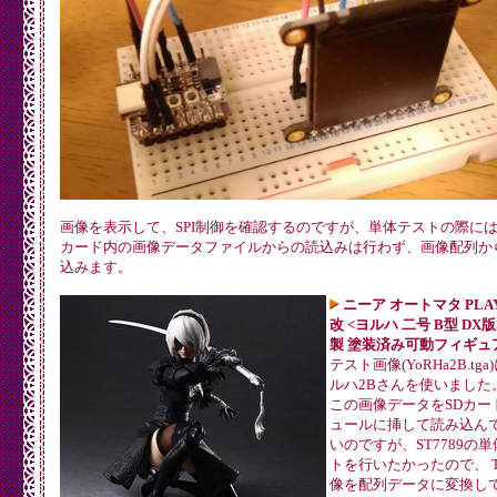
画像を表示して、SPI制御を確認するのですが、単体テストの際には
カード内の画像データファイルからの読込みは行わず、画像配列か
込みます。
ニーア オートマタ PLAY
改 <ヨルハ 二号 B型 DX版>
製 塗装済み可動フィギュ
テスト画像(YoRHa2B.tga
ルハ2Bさんを使いました
この画像データをSDカー
ュールに挿して読み込ん
いのですが、ST7789の
トを行いたかったので、 T
像を配列データに変換し