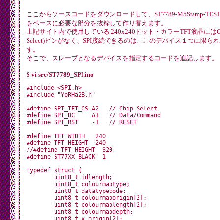
ここからソースコードをダウンロードして、ST7789-M5Stamp-TEST3.
をベースに必要な部分を抜粋して作り替えます。
上記サイト内で使用している 240x240ドット・カラーTFT液晶にはCS(
Select)ピンがなく、SPI接続できるのは、このデバイス１つに限ら
す。
そこで、スレーブとなるデバイスを指定するコードを追記します。
$ vi src/ST7789_SPI.ino
#include <SPI.h>

#include "YoRHa2B.h"

#define SPI_TFT_CS A2   // Chip Select

#define SPI_DC     A1   // Data/Command

#define SPI_RST    -1   // RESET

#define TFT_WIDTH   240

#define TFT_HEIGHT  240

//#define TFT_HEIGHT  320

#define ST77XX_BLACK  1

typedef struct {

	uint8_t idlength;

	uint8_t colourmaptype;

	uint8_t datatypecode;

	uint8_t colourmaporigin[2];

	uint8_t colourmaplength[2];

	uint8_t colourmapdepth;

	uint8_t x_origin[2];
