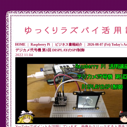
HOME
｜
Raspberry Pi
｜
ビジネス書籍紹介
｜
2026-08-07 (Fri) Today's Ac
デジカメ弐号機 第3回 DISPLAYのSPI制御
2022.11.04
YouTubeでポイントを説明しています。画像をクリックすると再生