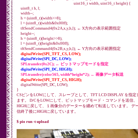
		digitalWrite(SPI_RST, HIGH); // Bring out of reset

uint16_t width, uint16_t height) {
		delay(500);                  // Wait 500 ms, more then 120 ms

uint8_t h, l;
	}

width--;
	// --- SOFT Ware Reset

	tftSendCommand(0x01) ;       // SOFTWARE RESET

h = (uint8_t)(width>>8);
	delay(50);

l = (uint8_t)(width&0x00ff);
tftSendCommand4(0x2A,x,y,h,l); ← X方向の表示範囲指定
	// --- Initial Comands

height--;
	tftSendCommand(0x28) ;            // Display OFF

h = (uint8_t)(height>>8);
	delay(500);

l = (uint8_t)(height&0x00ff);
	tftSendCommand(0x11) ;            // Sleep Out

tftSendCommand4(0x2B,x,y,h,l); ← Y方向の表示範囲指定
	delay(500);

digitalWrite(SPI_TFT_CS, LOW);
	tftSendCommand1(0x3A,0x05) ;      // 16Bit Pixel Mode

digitalWrite(SPI_DC, LOW);
	delay(10);

SPI.transfer(0x2C); ← ビットマップモードを指定
	tftSendCommand1(0x36,B00000000) ; // MX MY MV ML RGB MH x x:縦向き１

digitalWrite(SPI_DC, HIGH);
	tftSendCommand2(0xB6,0x15,0x02) ; // フレームレート設定

SPI.transfer(color565, width*height*2); ← 画像データ転送
digitalWrite(SPI_TFT_CS, HIGH);
	tftSendCommand(0x13) ;            // Nomal Display Mode

	tftSendCommand(0x21) ;            // Display Inversion Off

digitalWrite(SPI_DC, LOW);
	tftSendCommand(0x29) ;            // Display ON

}
CSピンをLOWにして、スレーブとして、TFT LCD DISPLAY を指
	// tftSendCommand1(0x36,B10100000);// MX MY MV ML RGB MH x x:横向き１

ます。 D/CをLOWにして、ビットマップモード・コマンドを送信、 
	// tftSendCommand1(0x36,B01100000); // MX MY MV ML RGB MH x x：横向き２

HIGHに戻して、１画像分のデーターを纏めて転送しています。 デ
	// tftSendCommand1(0x36,B00000000); // MX MY MV ML RGB MH x x：縦向き１

信終了後にHIGHに戻しています。
	tftSendCommand1(0x36,B11000000); // MX MY MV ML RGB MH x x：縦向き２

$ pio run -t upload
	dispStartLine(80);

}

uint16_t swap16(uint8_t *pt) {
