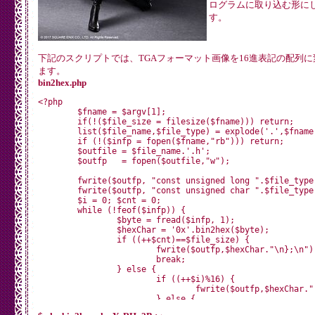
ログラムに取り込む形に
す。
下記のスクリプトでは、TGAフォーマット画像を16進表記の配列に
ます。
bin2hex.php
<?php

	$fname = $argv[1];

	if(!($file_size = filesize($fname))) return;

	list($file_name,$file_type) = explode('.',$fname,);

	if (!($infp = fopen($fname,"rb"))) return;

	$outfile = $file_name.'.h';

	$outfp   = fopen($outfile,"w");

	fwrite($outfp, "const unsigned long ".$file_type."_len = ".$file_size.";\n");

	fwrite($outfp, "const unsigned char ".$file_type."_data[".$file_size."] = {\n");

	$i = 0; $cnt = 0;

	while (!feof($infp)) {

		$byte = fread($infp, 1);

		$hexChar = '0x'.bin2hex($byte);

		if ((++$cnt)==$file_size) {

			fwrite($outfp,$hexChar."\n};\n");

			break;

		} else {

			if ((++$i)%16) {

				fwrite($outfp,$hexChar.",");

			} else {

				fwrite($outfp,$hexChar.",\n");
