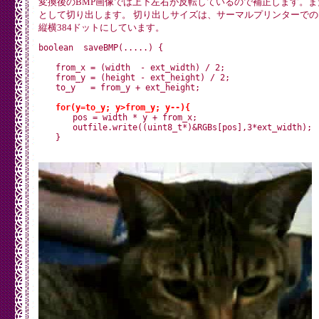
変換後のBMP画像では上下左右が反転しているので補正します。ま
として切り出します。 切り出しサイズは、サーマルプリンターで
縦横384ドットにしています。
boolean  saveBMP(.....) {

　　from_x = (width  - ext_width) / 2;

　　from_y = (height - ext_height) / 2;

　　to_y   = from_y + ext_height;

for(y=to_y; y>from_y; y--){
　　　　pos = width * y + from_x;

　　　　outfile.write((uint8_t*)&RGBs[pos],3*ext_width);
