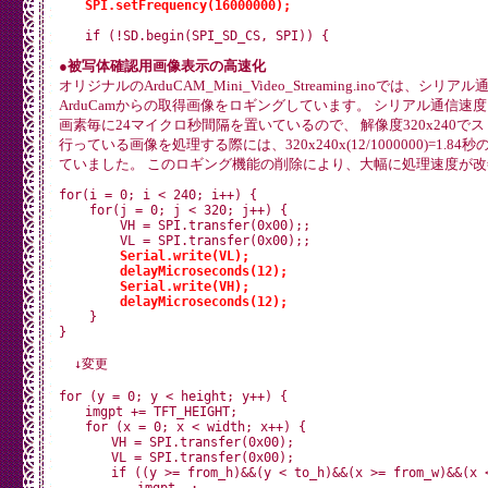
SPI.setFrequency(16000000);
●被写体確認用画像表示の高速化
オリジナルのArduCAM_Mini_Video_Streaming.inoでは、シリ
ArduCamからの取得画像をロギングしています。 シリアル通信速
画素毎に24マイクロ秒間隔を置いているので、 解像度320x240で
行っている画像を処理する際には、320x240x(12/1000000)=1.8
ていました。 このロギング機能の削除により、大幅に処理速度が
for(i = 0; i < 240; i++) {

    for(j = 0; j < 320; j++) {

        VH = SPI.transfer(0x00);;

        VL = SPI.transfer(0x00);;

Serial.write(VL);
delayMicroseconds(12);
Serial.write(VH);
delayMicroseconds(12);
    }

}

  ↓変更

for (y = 0; y < height; y++) {

　　imgpt += TFT_HEIGHT;

　　for (x = 0; x < width; x++) {

　　　　VH = SPI.transfer(0x00);

　　　　VL = SPI.transfer(0x00);

　　　　if ((y >= from_h)&&(y < to_h)&&(x >= from_w)&&(x <