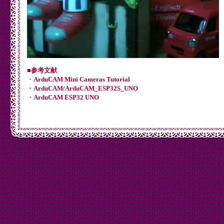
■参考文献
・
ArduCAM Mini Cameras Tutorial
・
ArduCAM/ArduCAM_ESP32S_UNO
・
ArduCAM ESP32 UNO