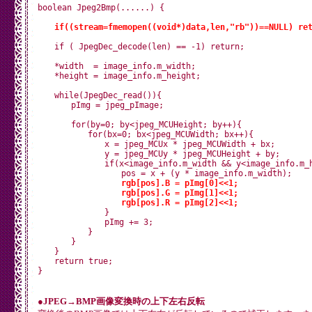
boolean Jpeg2Bmp(......) {

if((stream=fmemopen((void*)data,len,"rb"))==NULL) re
　　if ( JpegDec_decode(len) == -1) return;

　　*width  = image_info.m_width;

　　*height = image_info.m_height;

　　while(JpegDec_read()){

　　　　pImg = jpeg_pImage;

　　　　for(by=0; by<jpeg_MCUHeight; by++){

　　　　　　for(bx=0; bx<jpeg_MCUWidth; bx++){

　　　　　　　　x = jpeg_MCUx * jpeg_MCUWidth + bx;

　　　　　　　　y = jpeg_MCUy * jpeg_MCUHeight + by;

　　　　　　　　if(x<image_info.m_width && y<image_info.m_he
　　　　　　　　　　pos = x + (y * image_info.m_width);

rgb[pos].B = pImg[0]<<1;
rgb[pos].G = pImg[1]<<1;
rgb[pos].R = pImg[2]<<1;
　　　　　　　　}

　　　　　　　　pImg += 3;

　　　　　　}

　　　　}

　　}

　　return true;

●JPEG→BMP画像変換時の上下左右反転