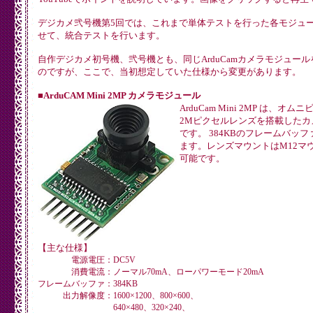
デジカメ弐号機第5回では、これまで単体テストを行った各モジュ
せて、統合テストを行います。
自作デジカメ初号機、弐号機とも、同じArduCamカメラモジュー
のですが、ここで、当初想定していた仕様から変更があります。
■ArduCAM Mini 2MP カメラモジュール
ArduCam Mini 2MP は、オムニ
2Mピクセルレンズを搭載したカ
です。 384KBのフレームバッ
ます。レンズマウントはM12マ
可能です。
【主な仕様】
電源電圧：
DC5V
消費電流：
ノーマル70mA、ローパワーモード20mA
フレームバッファ：
384KB
出力解像度：
1600×1200、800×600、
640×480、320×240、