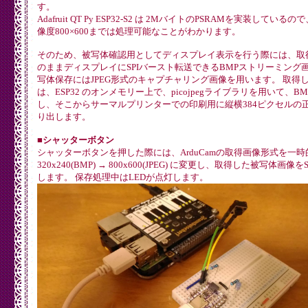
す。
Adafruit QT Py ESP32-S2 は 2MバイトのPSRAMを実装している
像度800×600までは処理可能なことがわかります。
そのため、被写体確認用としてディスプレイ表示を行う際には、取
のままディスプレイにSPIバースト転送できるBMPストリーミング画
写体保存にはJPEG形式のキャプチャリング画像を用います。 取得した
は、ESP32 のオンメモリー上で、picojpegライブラリを用いて、B
し、そこからサーマルプリンターでの印刷用に縦横384ピクセルの
り出します。
■シャッターボタン
シャッターボタンを押した際には、ArduCamの取得画像形式を一時
320x240(BMP) → 800x600(JPEG) に変更し、取得した被写体画
します。 保存処理中はLEDが点灯します。