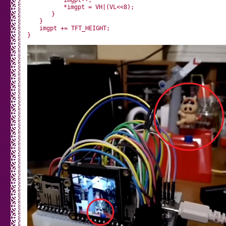
　　　　　　imgpt--;

　　　　　　*imgpt = VH|(VL<<8);

　　　　}

　　}

　　imgpt += TFT_HEIGHT;
