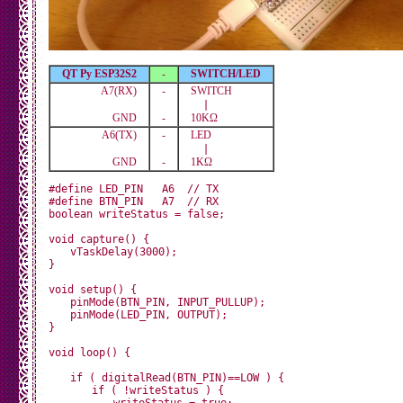
QT Py ESP32S2
-
SWITCH/LED
A7(RX)
-
SWITCH
❘
GND
-
10KΩ
A6(TX)
-
LED
❘
GND
-
1KΩ
#define LED_PIN   A6  // TX

#define BTN_PIN   A7  // RX

boolean writeStatus = false;

void capture() {

　　vTaskDelay(3000);

}

void setup() {

　　pinMode(BTN_PIN, INPUT_PULLUP);

　　pinMode(LED_PIN, OUTPUT);

}

void loop() {

　　if ( digitalRead(BTN_PIN)==LOW ) {

　　　　if ( !writeStatus ) {

　　　　　　writeStatus = true;
