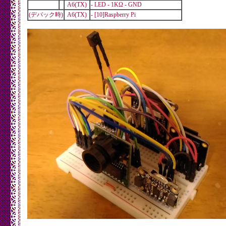
A6(TX)
- LED - 1KΩ - GND
(デバック時)
A6(TX)
- [10]Raspberry Pi