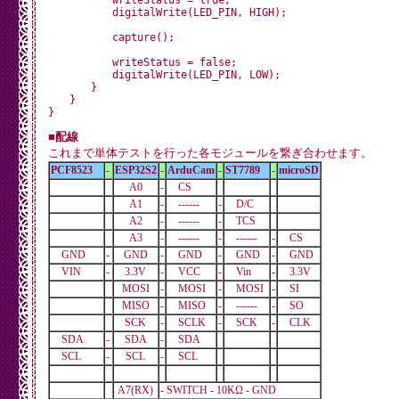
　　　　　　digitalWrite(LED_PIN, HIGH);

　　　　　　capture();

　　　　　　writeStatus = false;

　　　　　　digitalWrite(LED_PIN, LOW);

　　　　}

　　}

■配線
これまで単体テストを行った各モジュールを繋ぎ合わせます。
PCF8523
-
ESP32S2
-
ArduCam
-
ST7789
-
microSD
A0
-
CS
A1
-
------
-
D/C
A2
-
------
-
TCS
A3
-
------
-
------
-
CS
GND
-
GND
-
GND
-
GND
-
GND
VIN
-
3.3V
-
VCC
-
Vin
-
3.3V
MOSI
-
MOSI
-
MOSI
-
SI
MISO
-
MISO
-
------
-
SO
SCK
-
SCLK
-
SCK
-
CLK
SDA
-
SDA
-
SDA
SCL
-
SCL
-
SCL
A7(RX)
- SWITCH - 10KΩ - GND