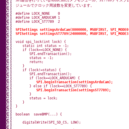
SPI通信を行っているArduCamカメラモジュール、ST7789ディスプレイ
ジュールでクロック周波数を変更しています。
#define LOCK_NONE    0

#define LOCK_ARDUCAM 1

#define LOCK_ST7789  2

SPISettings settingsArduCam(8000000, MSBFIRST, SPI_MODE0
SPISettings settingsST7789(24000000, MSBFIRST, SPI_MODE3
void spi_lock(int lock) {

　　static int status = -1;

　　if (lock==LOCK_NONE) {

　　　　SPI.endTransaction();

　　　　status = -1;

　　　　return;

　　}

　　if (lock!=status) {

　　　　SPI.endTransaction();

　　　　if (lock==LOCK_ARDUCAM) {

SPI.beginTransaction(settingsArduCam);
　　　　} else if (lock==LOCK_ST7789) {

SPI.beginTransaction(settingsST7789);
　　　　}

　　　　status = lock;

　　}

}

boolean  saveBMP(...) {

　　digitalWrite(SPI_SD_CS, LOW);
