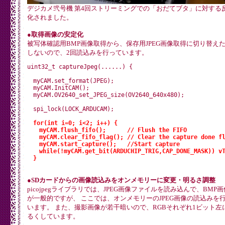
デジカメ弐号機 第4回ストリーミングでの「おだてブタ」に対する
化されました。
●取得画像の安定化
被写体確認用BMP画像取得から、保存用JPEG画像取得に切り替え
しないので、2回読込みを行っています。
uint32_t captureJpeg(......) {

　myCAM.set_format(JPEG);

　myCAM.InitCAM();

　myCAM.OV2640_set_JPEG_size(OV2640_640x480);

　spi_lock(LOCK_ARDUCAM);

for(int i=0; i<2; i++) {

　　myCAM.flush_fifo();      // Flush the FIFO

　　myCAM.clear_fifo_flag(); // Clear the capture done fl
　　myCAM.start_capture();   //Start capture

　　while(!myCAM.get_bit(ARDUCHIP_TRIG,CAP_DONE_MASK)) vTa
　}
●SDカードからの画像読込みをオンメモリーに変更・明るさ調整
picojpegライブラリでは、JPEG画像ファイルを読み込んで、BMP
が一般的ですが、 ここでは、オンメモリーのJPEG画像の読込みを
います。 また、撮影画像が若干暗いので、RGBそれぞれ1ビット左
るくしています。