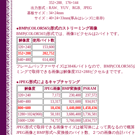
352×288、176×144
出力形式：
RAW、YUV、RGB、JPEG
基板サイズ：
34×24mm
サイズ：
40×24×33mm(厚みはレンズに依存)
●BMP(COLOR565)形式のストリーミング画像
BMP(COLOR565)形式では、画像1ピクセルは2バイトです。
解像度
使用バイト数
320×240
153,600
352×288
202,752
640×480
614,400
フレームバッファーサイズは384Kバイトなので、BMP(COLOR565
ミングで取得できる画像は解像度352×288ピクセルまでです。
●JPEG形式によるキャプチャリング
解像度
JPEG画像
BMP変換後
PSRAM
320×240
7,172
230,400
237,572
640×480
13,317
921,600
934,917
800×600
18,436
1,440,000
1,458,436
1280×1024(960)
50,181
3,686,400
3,736,581
1600×1200
74,757
5,760,000
5,834,757
JPEG形式で取得できる画像サイズは被写体によって異なるので概算
JPEG画像とBMP形式へ変換後のバイト数、２つの画像の合計バイ