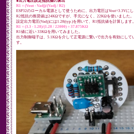
●出力電圧設定抵抗値の算出
R1 = (Vout - Vadj)/(Vadj / R2)
ESP32のローカル電源として使うために、出力電圧はVout=3.3Vに
R2抵抗の推奨値は24KΩですが、手元になく、22KΩを使いました。
設定出力電圧(Vadj)には1.28(typ.)を用いて、R1抵抗値を計算します
R1 = (3.3 - 1.28)/(1.28 / 22000) = 37.875KΩ
R1値に近い 33KΩを用いてみました。
出力制御端子は、5.1KΩを介して正電源に繋いで出力を有効にして
す。