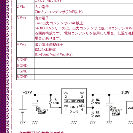
OPENで出力OFF
2 Vin
入力端子
Cin:入力コンデンサ(22uF以上)
3 Vout
出力端子
Cout:出力コンデンサ(22uF以上)
SI-3000KSシリーズは、出力コンデンサに低ESRコンデンサ
る回路構成です。 電解コンデンサを使用した場合、低温で発
場合があります。
4 Vadj
出力電圧調整端子
R2:24KΩ推奨
R1=(Vout-Vadj)/(Vadj/R2)
5 GND
6 GND
7 GND
8 GND