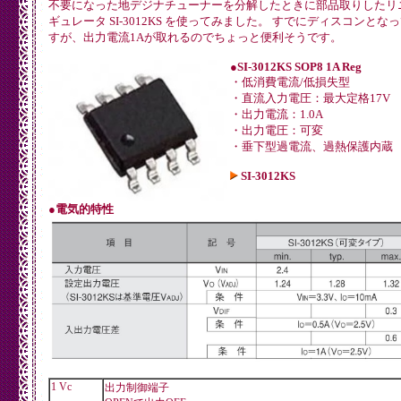
不要になった地デジナチューナーを分解したときに部品取りしたリ
ギュレータ SI-3012KS を使ってみました。 すでにディスコンとな
すが、出力電流1Aが取れるのでちょっと便利そうです。
●SI-3012KS SOP8 1A Reg
・低消費電流/低損失型
・直流入力電圧：最大定格17V
・出力電流：1.0A
・出力電圧：可変
・垂下型過電流、過熱保護内蔵
SI-3012KS
●電気的特性
1 Vc
出力制御端子