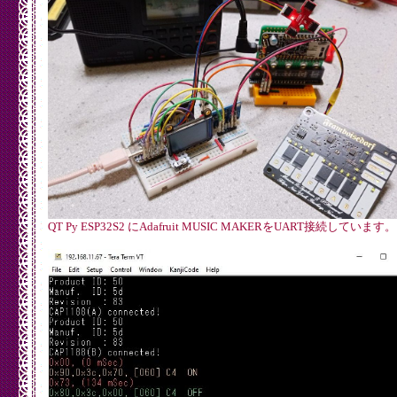
QT Py ESP32S2 にAdafruit MUSIC MAKERをUART接続しています。