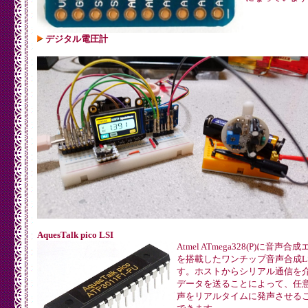
デジタル電圧計
AquesTalk pico LSI
Atmel ATmega328(P)に音声合
を搭載したワンチップ音声合成LS
す。ホストからシリアル通信を
データを送ることによって、任
声をリアルタイムに発声させる