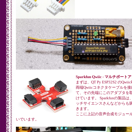
Sparkfun Qwiic - マルチポー
まずは、QT Py ESP32S2 のQwi
両端Qwiicコネクタケーブルを接
て、その先端にこのアダプタを
けています。 Sparkfunの製品は
ッチサイエンスさんなどからも
きます。
ここに上記の音声合成モジュー
いでいます。