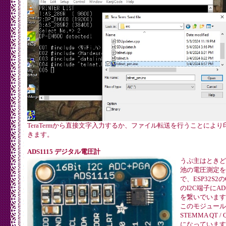
TeraTermから直接文字入力するか、ファイル転送を行うことにより
きます。
ADS1115 デジタル電圧計
うぷ主はときど
池の電圧測定を
で、ESP32S2の
のI2C端子にADS
を繋いでいます
このモジュール
STEMMA QT / 
になっています