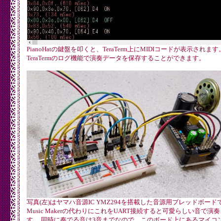
PianoHatの鍵盤を叩くと、TeraTerm上にMIDIコードが表示されます
TeraTermのログ機能で演奏データを保存することができます。
写真(左)はヤマハ音源IC YMZ294を搭載した音源用ブレッドボード
Music Makerの代わりにこれをUART接続すると可愛らしい音で演
す。 同時に奏でる音は3音までなので、このボード上にあるマイコ