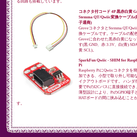
る回路も搭載しています。
コネクタ付コード 4P 黒赤白黄 Gro
Stemma QT/Qwiic変換ケーブル
子通商)
GroveコネクタとStemma QT/Qwi
換ケーブルです。ケーブルの配
Groveに合わせた黒赤白黄にな
す(黒:GND、赤:3.3V、白(青):SD
黄:SCL)。
SparkFun Qwiic - SHIM for Rasp
Pi
Raspberry PiにQwiicコネクタ
加できる、小型で取り外し可能
イクアウトボードです。 ハンダ
要でPiのI2Cバスに直接接続で
薄型設計により、PiのGPIO端子
HATボードの間に挟み込むこと
す。