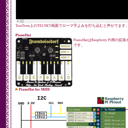
TeraTerm上のTELNET画面でローマ字よみを打ち込むと声がでます
PianoHat
PianoHatはRaspberry Pi用の拡
です。
PianoHat for MIDI