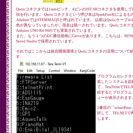
Qwiicコネクタでは1mmピッチ、4ピンのJST SHコネクタを使用してI
信を行います。 Qwiicコネクタという呼び名はSparkFun社によるも
AdafruitではSTEMMA QTと呼ばれています。 以前はQwiicケーブル
色が異なっていましたが、現在は統一されています。 Qwiicコネク
Arduino UNO R4 WiFiでも実装されています。
また、もう１つのI2C通信規格にGroveがあります。こちらは、M5St
Seeed Studioで採用されています。
それではここからは統合開発環境とQwiicコネクタの活用について
す。
プログラムセレクタ
装したシステムを起
て、TeraTermでTEL
続するとプログラム
ューが表示されます
2番目の「telnetPri
択して、TELNETで
します。