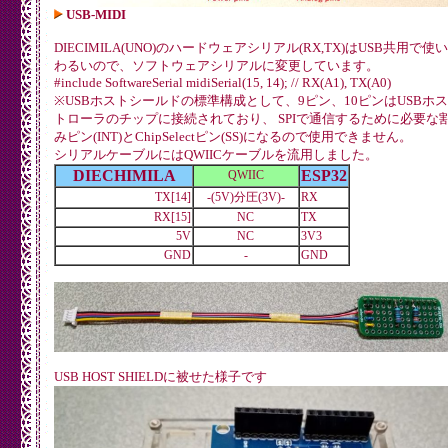
USB-MIDI
DIECIMILA(UNO)のハードウェアシリアル(RX,TX)はUSB共用で使
わるいので、ソフトウェアシリアルに変更しています。
#include
SoftwareSerial midiSerial(15, 14); // RX(A1), TX(A0)
※USBホストシールドの標準構成として、9ピン、10ピンはUSBホ
トローラのチップに接続されており、 SPIで通信するために必要な
みピン(INT)とChipSelectピン(SS)になるので使用できません。
シリアルケーブルにはQWIICケーブルを流用しました。
DIECHIMILA
ESP32
QWIIC
TX[14]
-(5V)分圧(3V)-
RX
RX[15]
NC
TX
5V
NC
3V3
GND
-
GND
USB HOST SHIELDに被せた様子です