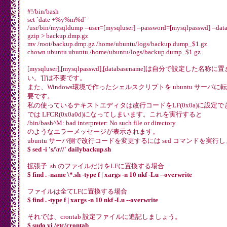
#!/bin/bash
set `date +%y%m%d`
/usr/bin/mysqldump --user=[mysqluser] --password=[mysqlpasswd] --data
gzip > backup.dmp.gz
mv /root/backup.dmp.gz /home/ubuntu/logs/backup.dump_$1.gz
chown ubuntu.ubuntu /home/ubuntu/logs/backup.dump_$1.gz
[mysqluser],[mysqlpasswd],[databasename]は自分で設定した
い。'[]'は不要です。
また、Windows環境で作ったシェルスクリプトを ubuntu サーバ
要です。
私の使っているテキストエディタは改行コードをLF(0x0a)に設定
では LFCR(0x0a0d)になってしまいます。これを実行すると
/bin/bash^M: bad interpreter: No such file or directory
のようなエラーメッセージが表示されます。
ubuntu サーバ側で改行コードを変更するには sed コマンドを実行
$ sed -i 's/\r//' dailybackup.sh
拡張子 .sh のファイルだけをLFに置換する場合
$ find . -name \*.sh -type f | xargs -n 10 nkf -Lu --overwrite
ファイルは全てLFに置換する場合
$ find . -type f | xargs -n 10 nkf -Lu --overwrite
それでは、crontab 設定ファイルに追記しましょう。
$ sudo vi /etc/crontab