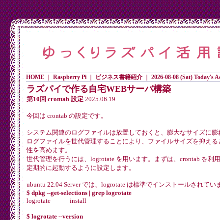
HOME
｜
Raspberry Pi
｜
ビジネス書籍紹介
｜
2026-08-08 (Sat) Today's Ac
ラズパイで作る自宅WEBサーバ構築
第10回 crontab 設定
2025.06.19
今回は crontab の設定です。
システム関連のログファイルは放置しておくと、膨大なサイズに膨
ログファイルを世代管理することにより、ファイルサイズを抑える
性を高めます。
世代管理を行うには、logrotate を用います。まずは、crontab を利用
定期的に起動するように設定します。
ubuntu 22.04 Server では、logrotate は標準でインストールされて
$ dpkg --get-selections | grep logrotate
logrotate install
$ logrotate --version