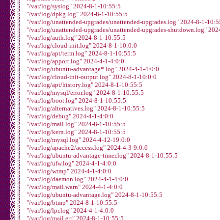
-rw-r-----  1 root      adm               62853  8月  1 1
"/var/log/syslog" 2024-8-1-10:55:5
-rw-r-----  1 syslog    adm             1202631  8月  1 1
"/var/log/dpkg.log" 2024-8-1-10:55:5
"/var/log/unattended-upgrades/unattended-upgrades.log" 2024-8-1-10:5
drwxr-xr-x  2 root      root               4096  2月 10  
"/var/log/unattended-upgrades/unattended-upgrades-shutdown.log" 202
-rw-r-----  1 root      adm               35683  8月  1 1
"/var/log/auth.log" 2024-8-1-10:55:5
-rw-r-----  1 root      adm               34740  8月  1 1
"/var/log/cloud-init.log" 2024-8-1-10:0:0
-rw-r-----  1 root      adm               10847  8月  1 1
"/var/log/apt/term.log" 2024-8-1-10:55:5
-rw-r-----  1 root      adm               10908  5月 16 2
"/var/log/apport.log" 2024-4-1-4:0:0
-rw-r-----  1 root      adm               10790  5月 16 1
"/var/log/ubuntu-advantage*.log" 2024-4-1-4:0:0
-rw-r-----  1 root      adm               10946  5月 16 1
"/var/log/cloud-init-output.log" 2024-8-1-10:0:0
-rw-r--r--  1 root      root               3276  8月  1 1
"/var/log/apt/history.log" 2024-8-1-10:55:5
-rw-r--r--  1 root      root              44279  5月 16 2
"/var/log/mysql/error.log" 2024-8-1-10:55:5
-rw-r--r--  1 root      root              17296  4月 13 2
"/var/log/boot.log" 2024-8-1-10:55:5
drwxr-sr-x+ 3 root      systemd-journal    4096  2月 18  
"/var/log/alternatives.log" 2024-8-1-10:55:5
-rw-r-----  1 syslog    adm               89007  8月  1 1
"/var/log/debug" 2024-4-1-4:0:0
-rw-r-----  1 syslog    adm              191310  8月  1 1
"/var/log/mail.log" 2024-8-1-10:55:5
-rw-r-----  1 syslog    adm                9388  5月 16 1
"/var/log/kern.log" 2024-8-1-10:55:5
-rw-r-----  1 syslog    adm               29539  4月 13 2
"/var/log/mysql.log" 2024-4-12-19:0:0
-rw-r-----  1 syslog    adm               90825  4月 12 1
"/var/log/apache2/access.log" 2024-4-3-9:0:0
"/var/log/ubuntu-advantage-timer.log" 2024-8-1-10:55:5
drwxr-xr-x  2 landscape landscape          4096  4月  1 1
"/var/log/ufw.log" 2024-4-1-4:0:0
-rw-rw-r--  1 root      utmp             297184  8月  1 1
"/var/log/wtmp" 2024-4-1-4:0:0
-rw-r-----  1 syslog    adm                   0  8月  1 1
"/var/log/daemon.log" 2024-4-1-4:0:0
-rw-r-----  1 syslog    adm                5770  5月 16 2
"/var/log/mail.warn" 2024-4-1-4:0:0
-rw-r-----  1 syslog    adm                 171  4月 14 0
"/var/log/ubuntu-advantage.log" 2024-8-1-10:55:5
-rw-r-----  1 syslog    adm                 401  4月 13 2
"/var/log/btmp" 2024-8-1-10:55:5
-rw-r-----  1 syslog    adm                2533  8月  1 1
"/var/log/lpr.log" 2024-4-1-4:0:0
-rw-r-----  1 syslog    adm               28177  8月  1 1
"/var/log/mail.err" 2024-8-1-10:55:5