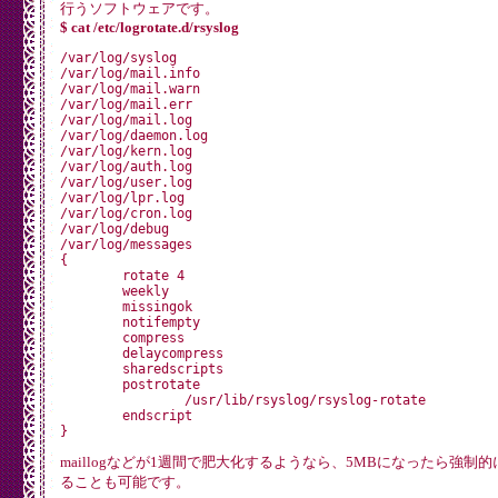
行うソフトウェアです。
$ cat /etc/logrotate.d/rsyslog
/var/log/syslog

/var/log/mail.info

/var/log/mail.warn

/var/log/mail.err

/var/log/mail.log

/var/log/daemon.log

/var/log/kern.log

/var/log/auth.log

/var/log/user.log

/var/log/lpr.log

/var/log/cron.log

/var/log/debug

/var/log/messages

{

        rotate 4

        weekly

        missingok

        notifempty

        compress

        delaycompress

        sharedscripts

        postrotate

                /usr/lib/rsyslog/rsyslog-rotate

        endscript

maillogなどが1週間で肥大化するようなら、5MBになったら強制
ることも可能です。