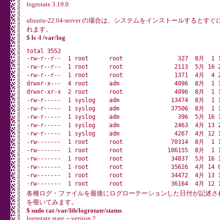
logrotate 3.19.0
ubuntu-22.04-server の場合は、システムをインストールするとすぐに、
れます。
$ ls -l /var/log
total 3552

-rw-r--r--  1 root      root                327  8月  1 1
-rw-r--r--  1 root      root               2113  5月 16 2
-rw-r--r--  1 root      root               1371  4月  4 2
drwxr-x---  4 root      adm                4096  8月  1 1
drwxr-xr-x  2 root      root               4096  8月  1 1
-rw-r-----  1 syslog    adm               13474  8月  1 1
-rw-r-----  1 syslog    adm               37506  8月  1 1
-rw-r-----  1 syslog    adm                 396  5月 16 1
-rw-r-----  1 syslog    adm                2463  4月 13 2
-rw-r-----  1 syslog    adm                4267  4月 12 1
-rw-------  1 root      root              70314  8月  1 1
-rw-------  1 root      root             106155  8月  1 1
-rw-------  1 root      root              34837  5月 16 1
-rw-------  1 root      root              35626  4月 14 0
-rw-------  1 root      root              34472  4月 13 1
-rw-------  1 root      root              36164  4月 12 1
-rw-------  1 root      root              35101  4月  4 1
各種ログ・ファイルを最後にログローテーションした日付が記述さ
-rw-------  1 root      root              69163  4月  3 0
を覗いてみます。
-rw-rw----  1 root      utmp                  0  8月  1 1
$ sudo cat /var/lib/logrotate/status
-rw-rw----  1 root      utmp                400  5月 16 1
logrotate state -- version 2