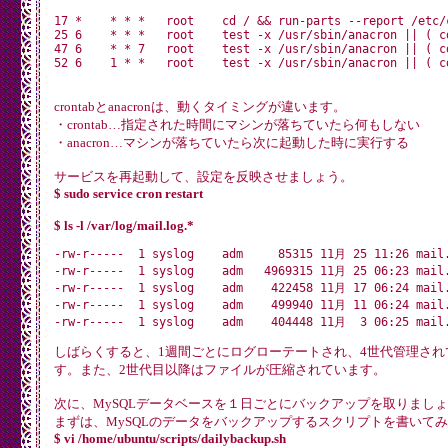
    /usr/bin/logger -t logrotate "ALERT exited abnormally
17 *    * * *   root    cd / && run-parts --report /etc/c
fi

25 6    * * *   root    test -x /usr/sbin/anacron || ( c
47 6    * * 7   root    test -x /usr/sbin/anacron || ( c
crontabとanacronは、動くタイミングが違います。
・crontab…指定された時間にマシンが落ちていたら何もしない
・anacron…マシンが落ちていたら次に起動した時に実行する
サービスを再起動して、設定を反映させましょう。
$ sudo service cron restart
$ ls -l /var/log/mail.log.*
-rw-r-----  1 syslog    adm     85315 11月 25 11:26 mail.
-rw-r-----  1 syslog    adm   4969315 11月 25 06:23 mail.
-rw-r-----  1 syslog    adm    422458 11月 17 06:24 mail.
-rw-r-----  1 syslog    adm    499940 11月 11 06:24 mail.
しばらくすると、1週間ごとにログローテートされ、4世代管理され
す。また、2世代目以降はファイルが圧縮されています。
次に、MySQLデータベースを１日ごとにバックアップを取りまし
まずは、MySQLのデータをバックアップするスクリプトを書いて
$ vi /home/ubuntu/scripts/dailybackup.sh