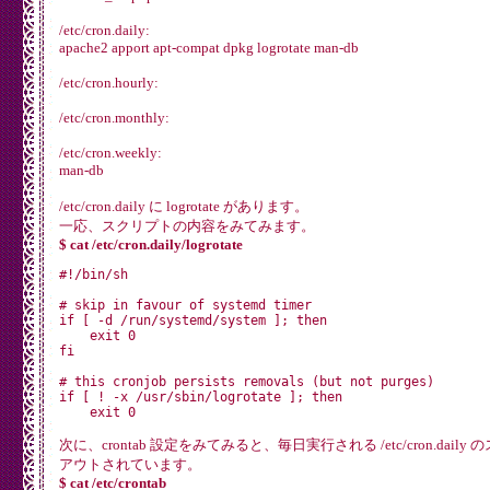
/etc/cron.daily:
apache2 apport apt-compat dpkg logrotate man-db
/etc/cron.hourly:
/etc/cron.monthly:
/etc/cron.weekly:
man-db
/etc/cron.daily に logrotate があります。
一応、スクリプトの内容をみてみます。
$ cat /etc/cron.daily/logrotate
#!/bin/sh

# skip in favour of systemd timer

if [ -d /run/systemd/system ]; then

    exit 0

fi

# this cronjob persists removals (but not purges)

if [ ! -x /usr/sbin/logrotate ]; then

    exit 0

fi

次に、crontab 設定をみてみると、毎日実行される /etc/cron.dai
/usr/sbin/logrotate /etc/logrotate.conf

アウトされています。
EXITVALUE=$?

$ cat /etc/crontab
if [ $EXITVALUE != 0 ]; then
