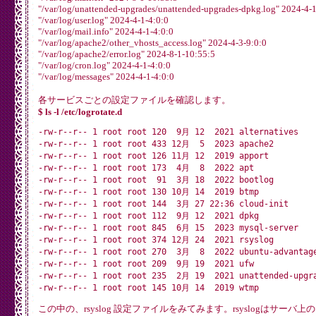
-rw-r-----  1 syslog    adm                 301  4月 14 0
"/var/log/unattended-upgrades/unattended-upgrades-dpkg.log" 2024-4-1
-rw-r-----  1 syslog    adm                1332  4月 13 2
"/var/log/user.log" 2024-4-1-4:0:0
drwxr-x---  2 mysql     adm                4096  8月  1 1
"/var/log/mail.info" 2024-4-1-4:0:0
drwx------  2 root      root               4096  2月 18  
"/var/log/apache2/other_vhosts_access.log" 2024-4-3-9:0:0
-rw-r-----  1 syslog    adm              238601  8月  1 1
"/var/log/apache2/error.log" 2024-8-1-10:55:5
-rw-r-----  1 syslog    adm              463746  8月  1 1
"/var/log/cron.log" 2024-4-1-4:0:0
-rw-r-----  1 syslog    adm               20485  5月 16 1
"/var/log/messages" 2024-4-1-4:0:0
-rw-r-----  1 syslog    adm               70593  4月 14 0
-rw-r-----  1 syslog    adm              186156  4月 12 1
各サービスごとの設定ファイルを確認します。
-rw-r--r--  1 root      root                301  8月  1 1
$ ls -l /etc/logrotate.d
-rw-r--r--  1 root      root                460  5月 16 2
-rw-r--r-- 1 root root 120  9月 12  2021 alternatives

-rw-r--r--  1 root      root                257  4月 13 1
-rw-r--r-- 1 root root 433 12月  5  2023 apache2

-rw-r--r--  1 root      root                904  8月  1 1
-rw-r--r-- 1 root root 126 11月 12  2019 apport

-rw-r--r--  1 root      root                904  5月 16 2
-rw-r--r-- 1 root root 173  4月  8  2022 apt

-rw-r--r--  1 root      root                516  4月  4 1
-rw-r--r-- 1 root root  91  3月 18  2022 bootlog

drwxr-x---  2 root      adm                4096  8月  1 1
-rw-r--r-- 1 root root 130 10月 14  2019 btmp

-rw-r--r-- 1 root root 144  3月 27 22:36 cloud-init

-rw-r--r-- 1 root root 112  9月 12  2021 dpkg

-rw-r--r-- 1 root root 845  6月 15  2023 mysql-server

-rw-r--r-- 1 root root 374 12月 24  2021 rsyslog

-rw-r--r-- 1 root root 270  3月  8  2022 ubuntu-advantage
-rw-r--r-- 1 root root 209  9月 19  2021 ufw

-rw-r--r-- 1 root root 235  2月 19  2021 unattended-upgra
この中の、rsyslog 設定ファイルをみてみます。rsyslogはサー