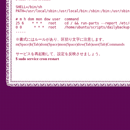
SHELL=/bin/sh

PATH=/usr/local/sbin:/usr/local/bin:/sbin:/bin:/usr/sbin:
# m h dom mon dow user	command

25 6	* * *	root	cd / && run-parts --report /etc/cron.daily

0 0	 * * *	root	/home/ubuntu/scripts/dailybackup.sh >/dev/null 2>&1

※書式にはルールがあり、区切り文字に注意します。
m(Space)h(Tab)dom(Space)mon(Space)dow(Tab)user(Tab)Commands
サービスを再起動して、設定を反映させましょう。
$ sudo service cron restart