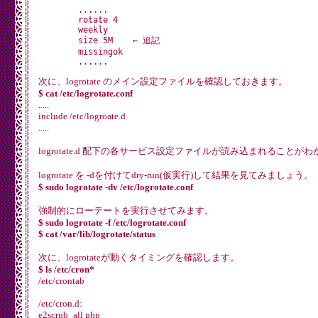
        ......

        rotate 4

        weekly

        size 5M    ← 追記

        missingok

次に、logrotate のメイン設定ファイルを確認しておきます。
$ cat /etc/logrotate.conf
.....
include /etc/logroate.d
.....
logrotate.d 配下の各サービス設定ファイルが読み込まれることが
logrotate を -dを付けてdry-run(仮実行)して結果を見てみましょう。
$ sudo logrotate -dv /etc/logrotate.conf
強制的にローテートを実行させてみます。
$ sudo logrotate -f /etc/logrotate.conf
$ cat /var/lib/logrotate/status
次に、logrotateが動くタイミングを確認します。
$ ls /etc/cron*
/etc/crontab
/etc/cron.d:
e2scrub_all php