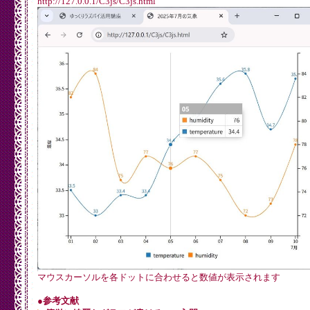
http://127.0.0.1/C3js/C3js.html
        position: 'outer-middle'

      },

      show: true

    }

  }

});

</script>

</body>

マウスカーソルを各ドットに合わせると数値が表示されます
●参考文献