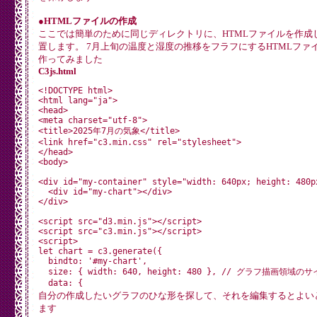
●HTMLファイルの作成
ここでは簡単のために同じディレクトリに、HTMLファイルを作成
置します。 7月上旬の温度と湿度の推移をフラフにするHTMLファ
作ってみました
C3js.html
<!DOCTYPE html>

<html lang="ja">

<head>

<meta charset="utf-8">

<title>2025年7月の気象</title>

<link href="c3.min.css" rel="stylesheet">

</head>

<body>

<div id="my-container" style="width: 640px; height: 480px
  <div id="my-chart"></div>

</div>

<script src="d3.min.js"></script>

<script src="c3.min.js"></script>

<script>

let chart = c3.generate({

  bindto: '#my-chart',

  size: { width: 640, height: 480 }, // グラフ描画領域のサ
  data: {

    x: 'x',

自分の作成したいグラフのひな形を探して、それを編集するとよい
    columns: [

ます
      ['x', '2025-07-01', '2025-07-02', '2025-07-03', '2