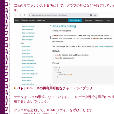
      ['temperature', 33.5, 33.0, 33.4, 33.4, 34.4, 34.9,
C3jsのリファレンスを参考にして、グラフの形状などを設定してい
      ['humidity', 82, 84, 75, 77, 76, 77, 75, 72, 73, 78
    ],

す。
    axes: {

      temperature: 'y',

      humidity: 'y2'

    },

    labels: true, // それぞれの点に数値を表示

    type: 'spline'

  },

  axis: {

    x: {

      label: {

        text: '7月',

        position: 'outer-middle'

      },

      type: 'timeseries',

      tick: {

        format: '%d',

        culling: false  // 目盛りをすべて表示

      }

    },

    y: {

      label: {

c3.js | D3ベースの再利用可能なチャートライブラリ
        text: '温度',

        position: 'outer-middle'

データは、JSON形式になっています。 このデータ部分を動的に作
      }

用するとよいでしょう。
    },

    y2: {

      label: {

ブラウザを起動して、HTMLファイルを呼び出します
        text: '湿度',
