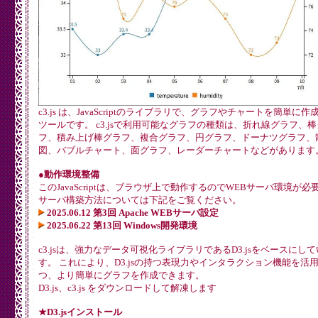
c3.js は、JavaScriptのライブラリで、グラフやチャートを簡単に
ツールです。 c3.jsで利用可能なグラフの種類は、折れ線グラフ、
フ、積み上げ棒グラフ、複合グラフ、円グラフ、ドーナツグラフ、
図、バブルチャート、面グラフ、レーダーチャートなどがあります
●動作環境整備
このJavaScriptは、ブラウザ上で動作するのでWEBサーバ環境が必
サーバ構築方法については下記をご覧ください。
2025.06.12 第3回 Apache WEBサーバ設定
2025.06.22 第13回 Windows開発環境
c3.jsは、強力なデータ可視化ライブラリであるD3.jsをベースにし
す。 これにより、D3.jsの持つ表現力やインタラクション機能を活
つ、より簡単にグラフを作成できます。
D3.js、c3.js をダウンロードして解凍します
★D3.jsインストール