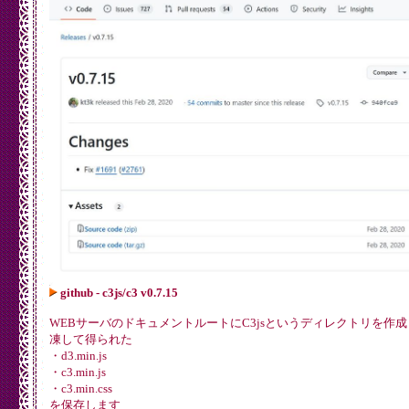
github - c3js/c3 v0.7.15
WEBサーバのドキュメントルートにC3jsというディレクトリを作
凍して得られた
・d3.min.js
・c3.min.js
・c3.min.css
を保存します