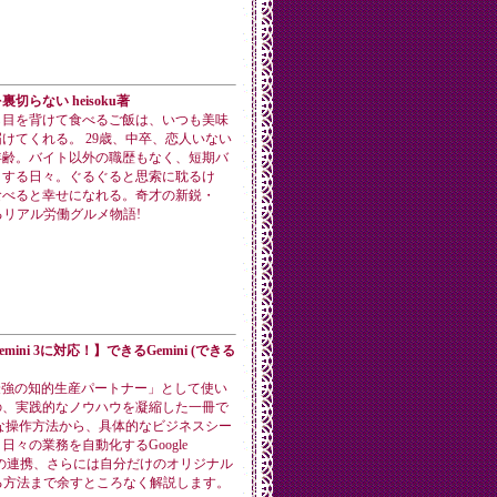
切らない heisoku著
ら目を背けて食べるご飯は、いつも美味
けてくれる。 29歳、中卒、恋人いない
年齢。バイト以外の職歴もなく、短期バ
とする日々。ぐるぐると思索に耽るけ
食べると幸せになれる。奇才の新鋭・
が贈るリアル労働グルメ物語!
mini 3に対応！】できるGemini (できる
を「最強の知的生産パートナー」として使い
の、実践的なノウハウを凝縮した一冊で
な操作方法から、具体的なビジネスシー
日々の業務を自動化するGoogle
ceとの連携、さらには自分だけのオリジナル
る方法まで余すところなく解説します。