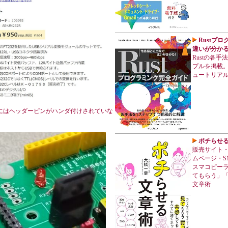
Rustプ
違いが分かる
Rustの各
プルを掲載。
ュートリア
ールにはヘッダーピンがハンダ付けされていな
ポチらせ
販売サイト
ムページ・S
スマコピー
てもらう」
文章術