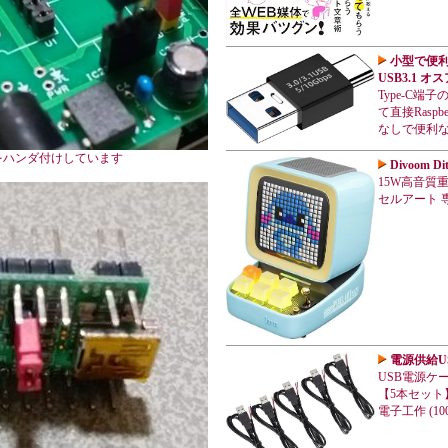
小型で便利な 
USB3.1 
Type-C
て直接Rasp
なしで便利
をハンダ付けしています
Divoom 
15W高音質重低
セルアート 専
電源供給U
USB電源ケー
【5本セット】
電子工作 (100