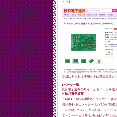
ト
です
今回はキットは使用せずに基板単体と
●パーツ一覧
秋月電子通商のサイトからバーツを選
秋月電子通商
ATMEGA168/328用マイコンボード(I/
低損失レギュレーター 3.3V1.5A NJM239
FT232RL USBシリアル変換モジュー
ジャンパーピン赤(2.54mmピッチ) 25個