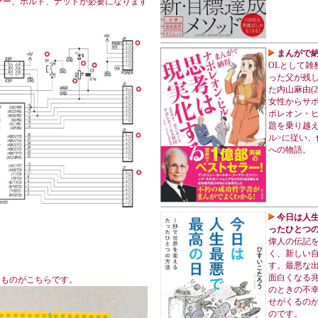
サー、ボルト、ナットが必要になります
まんがで納
OLとして雑
った父が残
た内山麻由(
女性からサ
ポレオン・
題を乗り越え
ル>に従い
への物語。
今日は人生
ったひとつの
偉人の伝記
く、新しい
す。最悪な
面白くなる
てたものがこちらです。
のときの不
せがくるの
のです。