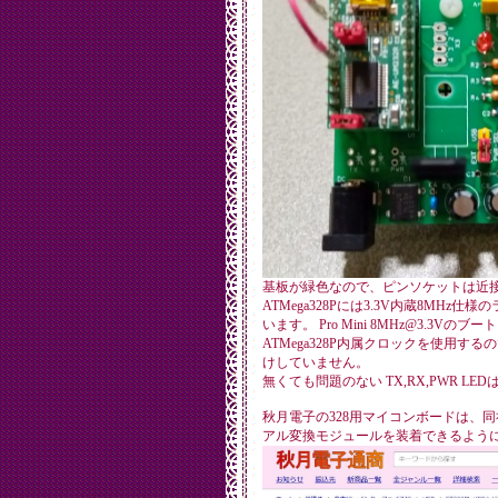
基板が緑色なので、ピンソケットは近
ATMega328Pには3.3V内蔵8MH
います。 Pro Mini 8MHz@3.3
ATMega328P内属クロックを使用
けしていません。
無くても問題のない TX,RX,PWR L
秋月電子の328用マイコンボードは、同社
アル変換モジュールを装着できるよう