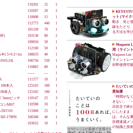
110292
25
2
110287
20
2
KEYESTU
ット (マイクロ
110098
15
1
動き、光と
112775
440
1
線をたどり、
101339
70
1
る方法を学
P)
103138
80
2
109056
50
1
Maqueen 
112160
50
1
用（ライン
.5×0.2×1m
108635
40
1
Maqueen 
ライントレ
AWG24)
106756
550
1
封即使用可
116883
80
1
------
---
1
A
111577
10
1
100本入
125103
100
1
たいていの
英知著
100本入
125102
100
1
「時間がな
V 5mmピッチ
110147
25
3
きない」 「
110598
10
2
ビコンMH7
日坊主で終わ
DI1510
111666
25
1
にしたまま、
は、そんな著
J-179PH
106568
40
1
目標達成メソ
103652
10
1
の知識と技