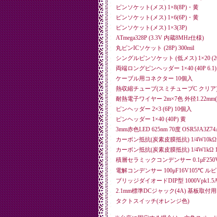
ピンソケット(メス) 1×8(8P)・黄
ピンソケット(メス) 1×6(6P)・黄
ピンソケット(メス) 1×3(3P)
ATmega328P (3.3V 内蔵8MHz仕様)
丸ピンICソケット (28P) 300mil
シングルピンソケット (低メス) 1×20 (20
両端ロングピンヘッダー 1×40 (40P 6.1)
ケーブル用コネクター 10個入
熱収縮チューブ(スミチューブC クリア) Φ1
耐熱電子ワイヤー 2m×7色 外径1.22mm(
ピンヘッダー 2×3 (6P) 10個入
ピンヘッダー 1×40 (40P) 黄
3mm赤色LED 625nm 70度 OSR5JA3Z74
カーボン抵抗(炭素皮膜抵抗) 1/4W10kΩ 
カーボン抵抗(炭素皮膜抵抗) 1/4W1kΩ 
積層セラミックコンデンサー 0.1μF250
電解コンデンサー 100μF16V105℃ ル
ブリッジダイオードDIP型 1000Vpk1.5A 
2.1mm標準DCジャック(4A) 基板取付用 M
タクトスイッチ(オレンジ色)