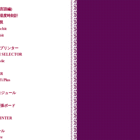
C言語編)
温度湿度時刻計
監視
:bit
it
ーマルプリンター
AM SELECTOR
ic
ER
Fi Plus
SDモジュール
co 拡張ボード
RINTER
ール
re