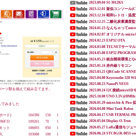
2023.09.04 SI-3012KS
2023.12.01 疑似コンソール(
2023.12.16 昭和レトロ・
2023.12.25 二酸化炭素濃度
2024.01.23 なんちゃってmicro
2024.02.07 オリジナル micro:b
2024.02.23 ESP32 OTA
2024.03.08 TELNETサ
2024.05.08 ESP32 PROGR
2024.05.23 統合開発環境とQwi
2025.01.24 赤外線リモコン
2025.03.25 QRCode SCANN
2025.04.08 Keyestudio 328 Wi
2025.08.23 NanoPi NEO3
パーツ類を揃えて組み立てます。
2025.09.24 I2C接続micro
2025.10.08 UNO 3.3V@8MHz
2026.01.29 micro:bit & Pi
んでみました
2026.04.08 Mini Tank Robot
2026.04.17 USB TERMAL P
Oボード)
104399
150
1
2026.05.04 Display-O-Tron
6F33
109261
70
1
2026.05.27 LoRa通信モジュ
ルキット
106693
950
1
2026.06.24 STC8G1K 8051-co
入
103688
100
1