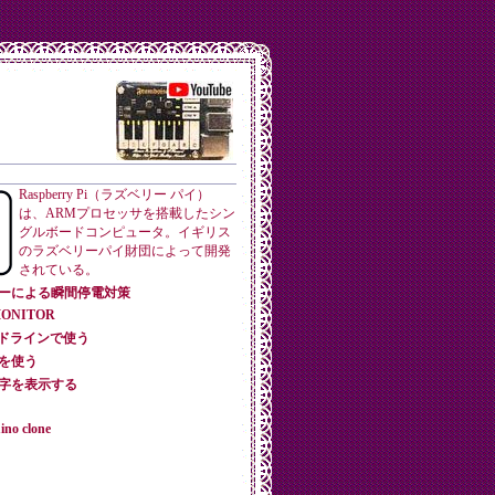
Raspberry Pi（ラズベリー パイ）
は、ARMプロセッサを搭載したシン
グルボードコンピュータ。イギリス
のラズベリーパイ財団によって開発
されている。
ッテリーによる瞬間停電対策
 MONITOR
をコマンドラインで使う
タを使う
て数字を表示する
ino clone