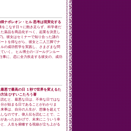
得ナポレオン・ヒル 思考は現実化する
務をこなす日々に飽き足らず、科学者だ
した薬品を商品化すべく、起業を決意し
27)。彼女はセミナーで知り合った謎の
ポートを得ながら、彼女と二人三脚でナ
ヒルの成功哲学を実践し、さまざまな問
ていく。 ヒル博士の<ゴールデンルー
、仕事に、恋に全力疾走する彼女の、成功
最悪で最高の日 １秒で世界を変えるた
方法 ひすいこたろう著
を読むと、最悪な日は、不幸な日ではな
自分が始まる日であることがわかりま
出来事は、自分の人生が、想像を超えて
兆しなのです。偉人伝を読むことで、こ
幸があったおかげで、未来にこういう幸
かと、人生を俯瞰する視線が立ち上がる