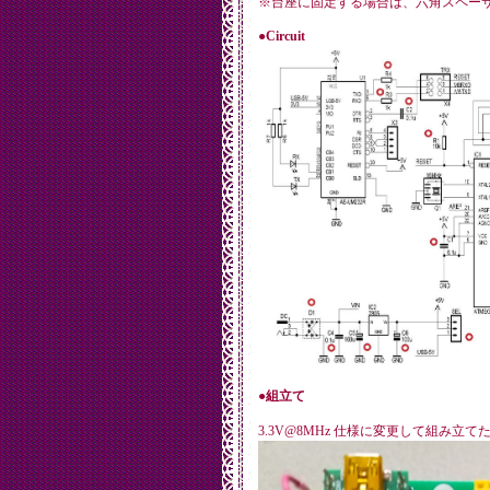
※台座に固定する場合は、六角スペー
●Circuit
●組立て
3.3V@8MHz 仕様に変更して組み立