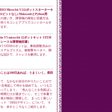
DIO Micro:bit V2ロボットスターターキ
ビットなし) MakecodeとPython用
音の使い方、障害物の検知と回避方法、
IRリモコンとアプリでコントロールす
びます。
Lite V5 micro:bit ロボットキット STEM
トレース＆障害物回避）
Lite V5 STEMロボットは、事前調整済みの
ースアルゴリズム、耐衝撃モーター、開
能な設計で、ストレスを解消します。
ことは100日あれば、うまくいく。長田
くて、なかなか自分のやりたいことがで
一念発起して何かを始めても、いつも三
ってしまう」 「色んなことを先延ばし
時間だけが過ぎていく」 そこで本書で
者が独自に開発した、 まったく新しい
ッド「100日デザイン」について、 そ
術を、余すところなくご紹介します。