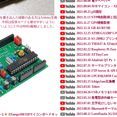
2021.08.08 電子ペーパー
2021.09.04 AVRマイコン・AT
2021.09.25 pH測定
2021.11.13 NTP時刻取得と
ダを書き込んだ経験のある方はArduino互換
 今回は拡張カードも被せやすいように
2021.11.27 GPS情報取得
すいように3.3V@8MHz駆動としました。
2021.12.11 GR-KURUMI
2021.12.25 ATMEGA328P 3.
2022.01.11 AS-289R2 プ
2022.01.25 TM1637 & ATtiny
2022.02.22 Raspberry Pi Ze
2022.03.01 ATTinyCore
2022.03.18 Adafruit QT Py 
2022.07.31 サーマルプ
2023.01.01 FTP Server & SPI 
2023.02.01 LPC810(ARM Cor
2023.02.15 IchigoJam互換機
2023.03.01 Telnet
2023.04.26 USBメモリを
2023.05.14 焦電型赤外線
2023.07.01 文字化けしな
2023.08.01 Bluetooth
2023.08.12 LattePanda 2G/32
いる
ATmega168/328マイコンボードキッ