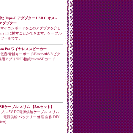
Type-C アダプター USB C オス -
オスアダプター
端子のマイコンボードをこのアダプタを介し
berry Piに挿すことができます。ケーブル
なツールです。
Ditoo Pro ワイヤレススピーカー
音/青軸キーボード/Bluetooth5.3/ピク
用アプリ/USB接続/microSDカード
SBケーブル スリム 【5本セット】
ブル 5V DC電源供給ケーブル スリム
 電源供給 バッテリー 修理 自作 DIY
cm)