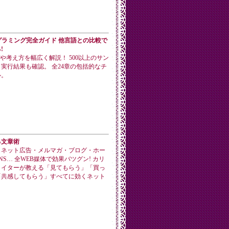
ログラミング完全ガイド 他言語との比較で
!
手法や考え方を幅広く解説！ 500以上のサン
実行結果も確認。 全24章の包括的なチ
ル。
る文章術
・ネット広告・メルマガ・ブログ・ホー
NS… 全WEB媒体で効果バツグン! カリ
ライターが教える「見てもらう」「買っ
「共感してもらう」すべてに効くネット