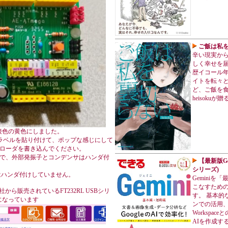
ご飯は私を裏
辛い現実か
しく幸せを届
歴イコール
イトを転々
ど、ご飯を
heisoku
接色の黄色にしました。
z仕様のラベルを貼り付けて、ポップな感じにして
Vのブートローダを書き込んでください。
するので、外部発振子とコンデンサはハンダ付
【最新版Ge
シリーズ)
EDはハンダ付けしていません。
Gemini
こなすため
から販売されているFT232RL USBシリ
す。 基本的
になっています
ンでの活用、
Workspa
AIを作成す