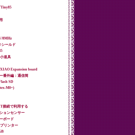
Tiny85
活用
3V/8MHz
リンタシールド
85
ro 小道具
＋ XIAO Expansion board
リンター番外編：通信筒
Flash SD
tex-M0+)
UART接続で利用する
モーションセンサー
いキーボード
サーマルプリンター
GB