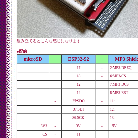
組み立てるとこんな感じになります
●配線
microSD
ESP32-S2
MP3 Shie
17
-
2:MP3-DREQ
18
-
6:MP3-CS
12
-
7:MP3-DCS
14
-
8:MP3-RST
-
35:SDO
-
11:
-
37:SDI
-
12:
-
36:SCK
-
13:
3V3
-
3V
-
+5V
CS
-
11