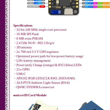
Specifications
・32-bit 240 MHz single-core processor
・16 MB SPI Flash
・8 MB extra PSRAM
・2.4 GHz Wi-Fi - 802.11b/g/n
・3D antenna
・2x 700 mA 3.3 V LDO regulator
・Optimised power path for low-power battery usage
・LiPo battery management
・Power (red), Charge (orange) & IO13 (blue) LEDs
・21x GPIO
・USB-C
・APA102 RGB LED (CLK IO45, DATA IO40)
・ALS-PT19 Ambient Light Sensor (IO14)
・QWIIC/STEMMA connector
●microSD Card Module