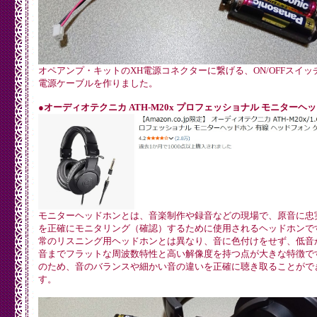
	SPI2.begin(SPI2_SCK, SPI2_MISO, SPI2_MOSI, -1);

	pinMode(SPI2_CS, OUTPUT);

	if (!SD.begin(SPI2_CS, SPI2, SDSPEED)) {

		Serial0.printf("initialization failed!\n");

		while(1);

	}

オペアンプ・キットのXH電源コネクターに繋げる、ON/OFFスイッ
	Serial0.printf("initialization done.\n");

電源ケーブルを作りました。
	playMP3("/sound/12_ARPEGGIO.mp3");

}

●オーディオテクニカ ATH-M20x プロフェッショナル モニターヘ
void loop() {}

void playMP3(char* fileName)

{

  uint8_t mp3DataBuffer[32]; //Buffer of 32 bytes. VS1053
	Serial0.printf("trackName = %s\n",fileName);

	if (!SD.begin(SPI2_CS, SPI2, SDSPEED)) {

		Serial0.printf("initialization failed!\n");

モニターヘッドホンとは、音楽制作や録音などの現場で、原音に忠
		while(1);

を正確にモニタリング（確認）するために使用されるヘッドホンです
	}

常のリスニング用ヘッドホンとは異なり、音に色付けをせず、低音
  if (!(file = SD.open(fileName))) {

音までフラットな周波数特性と高い解像度を持つ点が大きな特徴です
		Serial0.printf("%s failed to open!\n", fileName);

のため、音のバランスや細かい音の違いを正確に聴き取ることがで
    return;

す。
  }

  Serial0.println("Track open");

  Serial0.println("Start MP3 decoding");
