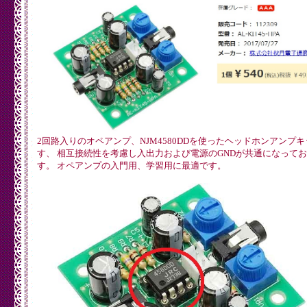
#define SCI_AICTRL0 0x0C

#define SCI_AICTRL1 0x0D

#define SCI_AICTRL2 0x0E

#define SCI_AICTRL3 0x0F

void setup()

{

  pinMode(MP3_DREQ,  INPUT);

  pinMode(MP3_XCS,   OUTPUT);

  pinMode(MP3_XDCS,  OUTPUT);

  pinMode(MP3_RESET, OUTPUT);

  Serial0.begin(115200); //Use serial for debugging 

  Serial0.println("MP3 Testing");

2回路入りのオペアンプ、NJM4580DDを使ったヘッドホンアンプ
  //Setup SPI for VS1053

す、 相互接続性を考慮し入出力および電源のGNDが共通になって
  SPI.begin(SPI_SCK, SPI_MISO, SPI_MOSI, -1);

す。 オペアンプの入門用、学習用に最適です。
  SPI.setBitOrder(MSBFIRST);

  SPI.setDataMode(SPI_MODE0);

  //From page 12 of datasheet, max SCI reads are CLKI/7. 
  //Internal clock multiplier is 1.0x after power up. 

  //Therefore, max SPI speed is 1.75MHz. We will use 1MHz
  SPI.setClockDivider(SPI_CLOCK_DIV16); //Set SPI bus spe
  SPI.transfer(0xFF); //Throw a dummy byte at the bus

  //Initialize VS1053 chip 

  digitalWrite(MP3_XCS,   HIGH); //Deselect Control

  digitalWrite(MP3_XDCS,  HIGH); //Deselect Data

  digitalWrite(MP3_RESET, LOW);  //Put VS1053 into hardwa
  delay(10);

  digitalWrite(MP3_RESET, HIGH); //Bring up VS1053
