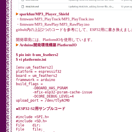
sparkfun/MP3_Player_Shield
・firmware/MP3_PlayTrack/MP3_PlayTrack.ino
・firmware/MP3_RawPlay/MP3_RawPlay.ino
github内の上記2つのコードを参考にして、ESP32用に書き換えまし
開発環境には、PlatformIOを使用しています。
Arduino開発環境構築 PlatformIO
$ pio init -b um_feathers2
$ vi platformio.ini
[env:um_feathers2]

platform = espressif32

board = um_feathers2

framework = arduino

build_flags = 

	-DBOARD_HAS_PSRAM

	-mfix-esp32-psram-cache-issue

	-DCORE_DEBUG_LEVEL=4

●ESP32-S2用サンプルコード
#include <SPI.h>

#include <SD.h>

File    dir;

File    file;
