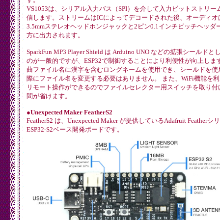
VS1053は、シリアル入力バス（SPI）を介して入力ビットストリー
信します。ストリームはICによってデコードされた後、オーディオ
3.5mmステレオヘッドホンジャックと2ピン0.1インチピッチヘッダ
方に出力されます。
SparkFun MP3 Player Shield は Arduino UNO などの拡張シール
のが一般的ですが、ESP32で制御することにより利便性が向上します
曲ファイル名に漢字を含むロングネームを使用でき、シールドを使
際にファイル名を変更する必要はありません。 また、WiFi機能を
リモート操作ができるのでファイルセレクター用スイッチを取り付
間が省けます。
●Unexpected Maker FeatherS2
FeatherS2 は、Unexpected Maker が提供しているAdafruit Feathe
ESP32-S2ベース開発ボードです。