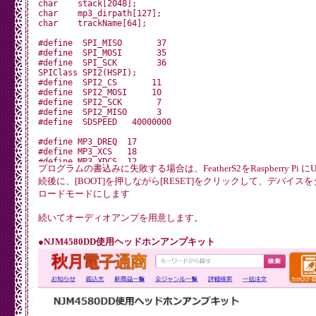
char    stack[2048];

char    mp3_dirpath[127];

char    trackName[64];

#define  SPI_MISO       37

#define  SPI_MOSI       35

#define  SPI_SCK        36

SPIClass SPI2(HSPI);

#define  SPI2_CS       11

#define  SPI2_MOSI     10

#define  SPI2_SCK       7

#define  SPI2_MISO      3

#define  SDSPEED   40000000

#define MP3_DREQ  17

#define MP3_XCS   18

#define MP3_XDCS  12

プログラムの書込みに失敗する場合は、FeatherS2をRaspberry Pi に
#define MP3_RESET 14

続後に、[BOOT]を押しながら[RESET]をクリックして、デバイス
//VS10xx SCI Registers

ロードモードにします
#define SCI_MODE 0x00

#define SCI_STATUS 0x01

続いてオーディオアンプを用意します。
#define SCI_BASS 0x02

#define SCI_CLOCKF 0x03

#define SCI_DECODE_TIME 0x04

●NJM4580DD使用ヘッドホンアンプキット
#define SCI_AUDATA 0x05

#define SCI_WRAM 0x06

#define SCI_WRAMADDR 0x07

#define SCI_HDAT0 0x08

#define SCI_HDAT1 0x09

#define SCI_AIADDR 0x0A

#define SCI_VOL 0x0B
