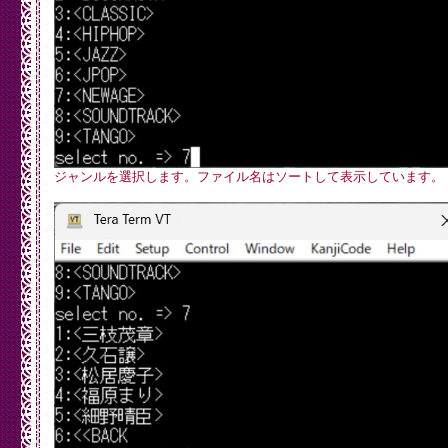
  //SCI consists of instruction byte, address byte, and 1
  SPI.transfer(0x02); //Write instruction

  SPI.transfer(addressbyte);

  SPI.transfer(highbyte);

  SPI.transfer(lowbyte);

  while(!digitalRead(MP3_DREQ)) ; //Wait for DREQ to go 
  digitalWrite(MP3_XCS, HIGH); //Deselect Control

}

//Read the 16-bit value of a VS10xx register

unsigned int Mp3ReadRegister (unsigned char addressbyte){
  while(!digitalRead(MP3_DREQ)) ; //Wait for DREQ to go h
ジャンルを選択します。ファイル名はソートして表示しています。
  digitalWrite(MP3_XCS, LOW); //Select control

  //SCI consists of instruction byte, address byte, and 1
  SPI.transfer(0x03);  //Read instruction

  SPI.transfer(addressbyte);

  char response1 = SPI.transfer(0xFF); //Read the first b
  while(!digitalRead(MP3_DREQ)) ; //Wait for DREQ to go 
  char response2 = SPI.transfer(0xFF); //Read the second 
  while(!digitalRead(MP3_DREQ)) ; //Wait for DREQ to go 
  digitalWrite(MP3_XCS, HIGH); //Deselect Control

  int resultvalue = response1 << 8;

  resultvalue |= response2;

  return resultvalue;

}

//Set VS10xx Volume Register
