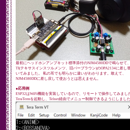
  while(1) {

    while(!digitalRead(MP3_DREQ));

    int readBytes = file.read(mp3DataBuffer, sizeof(mp3Da
    if (readBytes<=0) break;

    digitalWrite(MP3_XDCS, LOW); //Select Data

    for(int y = 0 ; y < readBytes; y++) {

      while(!digitalRead(MP3_DREQ)); //If we ever see DRE
      SPI.transfer(mp3DataBuffer[y]); // Send SPI byte

    }

    digitalWrite(MP3_XDCS, HIGH); //Deselect Data

  }

  file.close(); //Close out this track

  //End of file - send 2048 zeros before next file

  digitalWrite(MP3_XDCS, LOW); //Select Data

最初にヘッドホンアンプキット標準添付のNJM4580DDで鳴らせて
  for (int i = 0 ; i < 2048 ; i++) {

TI(テキサスインスツルメンツ、旧バーブラウン)のOPA2134に差し
    while(!digitalRead(MP3_DREQ)); //If we ever see DREQ 
いてみました。 私の耳でも明らかに違いがわかります。敢えて、
    SPI.transfer(0);

NJM4580DDに差し戻して使おうとは思えません。
  }

  while(!digitalRead(MP3_DREQ)) ; //Wait for DREQ to go 
  digitalWrite(MP3_XDCS, HIGH); //Deselect Data

●応用例
  Serial0.printf("Track %s done!\n", fileName);

ESP32はWiFi機能を実装しているので、リモートで操作してみまし
}

TeraTermを起動し、Telnet経由でメニュー制御できるようにしまし
//Write to VS10xx register

//SCI: Data transfers are always 16bit. When a new SCI op
//DREQ goes low. We then have to wait for DREQ to go high
//XCS should be low for the full duration of operation.

void Mp3WriteRegister(unsigned char addressbyte, unsigne
  while(!digitalRead(MP3_DREQ)) ; //Wait for DREQ to go h
  digitalWrite(MP3_XCS, LOW); //Select control
