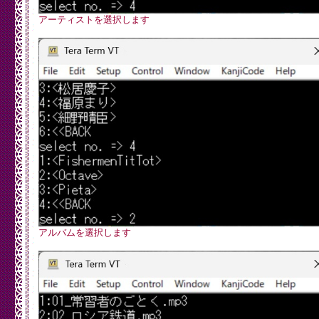
void Mp3SetVolume(unsigned char leftchannel, unsigned cha
  Mp3WriteRegister(SCI_VOL, leftchannel, rightchannel);

アーティストを選択します
アルバムを選択します