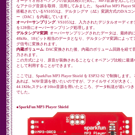
オーディオ用オペアンプの音質比較のために、MP3音源を元にした
なアナログ音源を取得、活用してみました。 SparkFun MP3 Player Shi
搭載されているVS1053は、デルタシグマ（ΔΣ）変調方式のD/Aコ
ー（DAC）を内蔵しています。
オーバーサンプリング
: VS1053は、入力されたデジタルオーディ
を128倍にオーバーサンプリング処理します。
デルタシグマ変調
: オーバーサンプリングされたデータは、最終的
48kHz、18ビット相当のデータとなり、デルタシグマ変調によって
グ信号に変換されます。
内蔵ボリューム
: DAC変換された後、内蔵のボリューム回路を経て
力されます。
この方式により、原音が装飾されることなくオペアンプ比較に最適
として利用することができます。
ここでは、SparkFun MP3 Player Shield を ESP32-S2 で制御します
あれば、WAV音源を使いたいのですが、ファイルサイズが大きく、
44.1KHz,ステレオ16bit音源を用いたところ、データ転送が追いつ
でした。
●SparkFun MP3 Player Shield