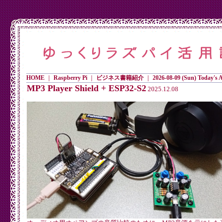
HOME
｜
Raspberry Pi
｜
ビジネス書籍紹介
｜
2026-08-09 (Sun) Today's Ac
MP3 Player Shield + ESP32-S2
2025.12.08