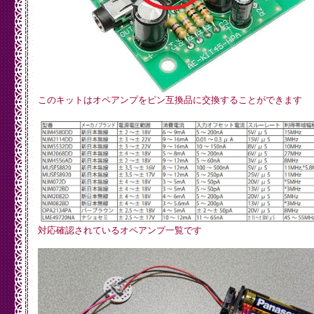
  Mp3SetVolume(20, 20); //Set initial volume (20 = -10dB)
  //Mp3SetVolume(40, 40); //Set initial volume (20 = -10d
  //Mp3SetVolume(80, 80); //Set initial volume (20 = -10d
  //Let's check the status of the VS1053

  int MP3Mode   = Mp3ReadRegister(SCI_MODE);

  int MP3Status = Mp3ReadRegister(SCI_STATUS);

  int MP3Clock  = Mp3ReadRegister(SCI_CLOCKF);

このキットはオペアンプをピン互換品に交換することができます
  Serial0.print("SCI_Mode (0x4800) = 0x");

  Serial0.println(MP3Mode, HEX);

  Serial0.print("SCI_Status (0x48) = 0x");

  Serial0.println(MP3Status, HEX);

  Serial0.print("SCI_ClockF = 0x");

  Serial0.println(MP3Clock, HEX);

  int vsVersion = (MP3Status >> 4) & 0x000F; //Mask out o
  Serial0.print("VS Version (VS1053 is 4) = ");

  Serial0.println(vsVersion, DEC); //The 1053B should re
  //Now that we have the VS1053 up and running, increase
対応確認されているオペアンプ一覧です
  Mp3WriteRegister(SCI_CLOCKF, 0x60, 0x00); //Set multipl
  //From page 12 of datasheet, max SCI reads are CLKI/7. 
  //Internal clock multiplier is now 3x.

  //Therefore, max SPI speed is 5MHz. 4MHz will be safe.

  //SPI.setClockDivider(SPI_CLOCK_DIV4); //Set SPI bus sp
  SPI.setFrequency(4000000);
