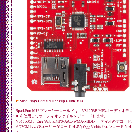
MP3 Player Shield Hookup Guide V15
SparkFun MP3プレーヤーシールドは、VS1053B MP3オーディオ
ICを使用してオーディオファイルをデコードします。
VS1053は、Ogg Vorbis/MP3/AAC/WMA/MIDIオーディオのデコード
ADPCMおよびユーザーがロード可能なOgg Vorbisのエンコードも
す。