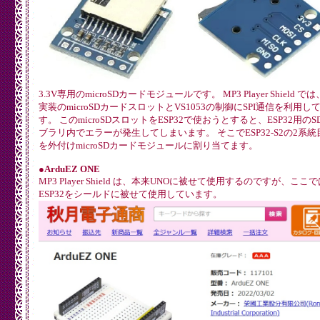
3.3V専用のmicroSDカードモジュールです。 MP3 Player Shield で
実装のmicroSDカードスロットとVS1053の制御にSPI通信を利用し
す。 このmicroSDスロットをESP32で使おうとすると、ESP32用のS
ブラリ内でエラーが発生してしまいます。 そこでESP32-S2の2系統目
を外付けmicroSDカードモジュールに割り当てます。
●ArduEZ ONE
MP3 Player Shield は、本来UNOに被せて使用するのですが、ここで
ESP32をシールドに被せて使用しています。