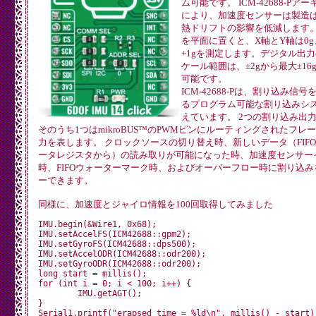
ム可能です。 ICM-42688-Pア
により、加速度センサーは製造
熱ドリフトの影響を低減します。
を平面に置くと、X軸とY軸は0g
+1gを測定します。デジタル出
ケール範囲は、±2gから最大±16
可能です。
ICM-42688-Pは、割り込み信
るプログラム可能な割り込みシ
えています。 2つの割り込み出
そのうち1つはmikroBUS™のPWMピンにルーティングされたフレ
力を表します。 クロックソースの切り替え時、新しいデータ（FIF
ータレジスタから）の読み取りが可能になった時、加速度センサー
時、FIFOウォーターマーク時、およびオーバーフロー時に割り込み
ーできます。
同様に、加速度とジャイロ情報を100回取得してみました
IMU.begin(&Wire1, 0x68);

IMU.setAccelFS(ICM42688::gpm2);

IMU.setGyroFS(ICM42688::dps500);

IMU.setAccelODR(ICM42688::odr200);

IMU.setGyroODR(ICM42688::odr200);

long start = millis();

for (int i = 0; i < 100; i++) {

	IMU.getAGT();

}
