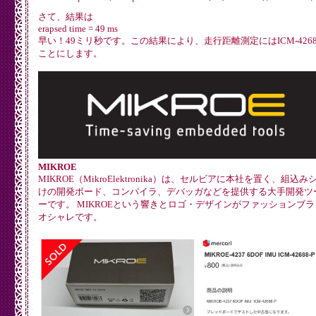
さて、結果は
erapsed time = 49 ms
早い！49ミリ秒です。この結果により、走行距離測定にはICM-4268
ことにします。
MIKROE
MIKROE（MikroElektronika）は、セルビアに本社を置く、組込
けの開発ボード、コンパイラ、デバッガなどを提供する大手開発ツ
ーです。 MIKROEという響きとロゴ・デザインがファッションブ
オシャレです。