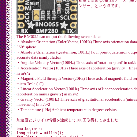
精度で高速な6軸rawデータ（生
ンサー」という点です。
The BNO055 can output the following sensor data:
・Absolute Orientation (Euler Vector, 100Hz) Three axis orientation data
360° sphere
・Absolute Orientation (Quaternion, 100Hz) Four point quaternion outpu
accurate data manipulation
・Angular Velocity Vector (100Hz) Three axis of 'rotation speed' in rad/s
・Acceleration Vector (100Hz) Three axis of acceleration (gravity + line
in m/s^2
・Magnetic Field Strength Vector (20Hz) Three axis of magnetic field se
micro Tesla (uT)
・Linear Acceleration Vector (100Hz) Three axis of linear acceleration d
(acceleration minus gravity) in m/s^2
・Gravity Vector (100Hz) Three axis of gravitational acceleration (minu
movement) in m/s^2
・Temperature (1Hz) Ambient temperature in degrees celsius
加速度とジャイロ情報を連続して100回取得してみました
bno.begin();

long start = millis();
