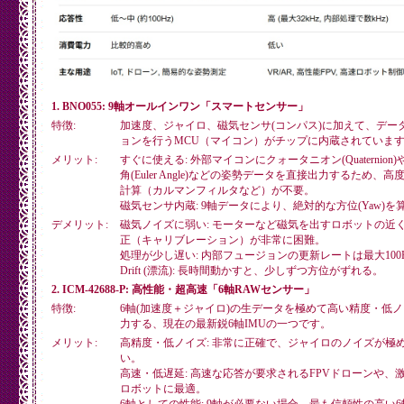
	$avg = 0;

	for ($i = 0; $i < 20; $i++) $avg += $ICM_Ay[$i];

	$avg /= 20;

	echo $__TEXT_1."\n";

	for ($i = 0; $i < $MT_MS; $i++) {

		$ICM_Ay[$i] = ($ICM_Ay[$i] - $avg) * 9.80665;

1. BNO055: 9軸オールインワン「スマートセンサー」
	}

特徴:
加速度、ジャイロ、磁気センサ(コンパス)に加えて、デー
	$distance = 0;

ョンを行うMCU（マイコン）がチップに内蔵されていま
	echo '  cycle[0] = 0'."\n";

	echo '  amplitude[0] = 0'."\n";

メリット:
すぐに使える: 外部マイコンにクォータニオン(Quaternion
	for ($i = 1; $i < $MT_MS; $i++) {

角(Euler Angle)などの姿勢データを直接出力するため、
		$square = ($ICM_Ay[$i-1] + $ICM_Ay[$i]) * (($ICM_ms[$i] - $ICM_ms[$i-1])/1000) / 2;

計算（カルマンフィルタなど）が不要。
		$distance += $square;

		echo '  cycle['.$i.'] = '.$ICM_ms[$i]."\n";

磁気センサ内蔵: 9軸データにより、絶対的な方位(Yaw)を
		echo '  amplitude['.$i.'] = '.$distance."\n";

デメリット:
磁気ノイズに弱い: モーターなど磁気を出すロボットの近
	}

正（キャリブレーション）が非常に困難。
処理が少し遅い: 内部フュージョンの更新レートは最大100
	echo $__TEXT_2."\n";

Drift (漂流): 長時間動かすと、少しずつ方位がずれる。
2. ICM-42688-P: 高性能・超高速「6軸RAWセンサー」
特徴:
6軸(加速度＋ジャイロ)の生データを極めて高い精度・低
力する、現在の最新鋭6軸IMUの一つです。
メリット:
高精度・低ノイズ: 非常に正確で、ジャイロのノイズが極
い。
高速・低遅延: 高速な応答が要求されるFPVドローンや、
ロボットに最適。