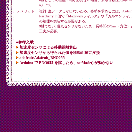
6軸としての性能: 9軸が必要ない場合、最も信頼性の高い
の一つ。
デメリット:
複雑: 生データしか出ないため、姿勢を求めるには、Arduin
Raspberry Pi側で「Madgwickフィルタ」や「カルマンフ
の処理を実装する必要がある。
9軸でない: 磁気センサがないため、長時間のYaw（方位
工夫が必要。
●参考文献
加速度センサによる移動距離算出
加速度センサから得られた値を移動距離に変換
adafruit/Adafruit_BNO055
Arduino で BNO055 を試したら、setMode() が効かない