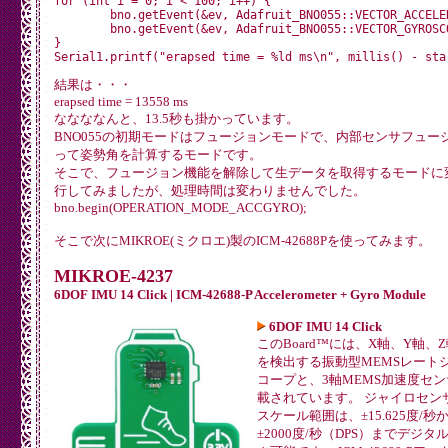
for (int i = 0; i < 100; i++) {

	bno.getEvent(&ev, Adafruit_BNO055::VECTOR_ACCELEROMETER);

	bno.getEvent(&ev, Adafruit_BNO055::VECTOR_GYROSCOPE);

}

結果は・・・
erapsed time = 13558 ms
ななななんと、13.5秒も掛かっています。
BNO055の初期モードはフュージョンモードで、内部センサフュー
って姿勢角を計算するモードです。
そこで、フュージョン機能を解除して生データを取得するモードに
行してみましたが、処理時間は変わりませんでした。
bno.begin(OPERATION_MODE_ACCGYRO);
そこで次にMIKROE(ミクロエ)製のICM-42688Pを使ってみます。
MIKROE-4237
6DOF IMU 14 Click | ICM-42688-P Accelerometer + Gyro Module
6DOF IMU 14 Click
このBoard™には、X軸、Y軸、
を検出する振動型MEMSレート
コープと、3軸MEMS加速度セ
載されています。 ジャイロセン
スケール範囲は、±15.625度/秒
±2000度/秒（DPS）までデジタ