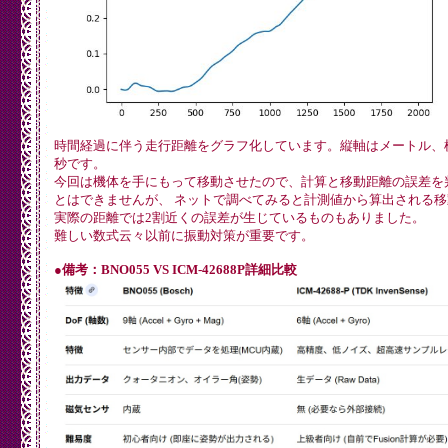
0.031356,0.027572,0.026961,0.034041,0.034530,0.037581,0.
0.028060,0.025130,0.023909,0.024276,0.024886,0.028182,0.
0.020858,0.012923,0.013411,0.009017,0.010238,0.009017,0.
0.016097,0.029158,0.030013,0.038802,0.030257,0.012801,0.
0.050155,0.048934,0.050277,0.048446,0.040267,0.041610,0.
0.038680,0.045882,0.047103,0.047957,0.058577,0.051009,0.
0.040145,0.040877,0.044661,0.056502,0.059310,0.061507,0.
0.039534,0.030013,0.038192,0.050521,0.052352,0.049910,0.
0.015487,0.009261,0.018660,0.011092,0.018660,0.023543,0.
0.015975,0.025374,0.042708,0.049788,0.051497,0.052718,0.
0.008895,0.018783,0.025252,0.003768,0.005477,0.025008,0.
時間経過に伴う走行距離をグラフ化しています。縦軸はメートル、
0.112777,0.103621,0.068831,0.059310,0.062484,0.061019,0.
秒です。
0.109847,0.114974,0.112166,0.088851,0.067611,0.059676,0.
今回は機体を手にもって移動させたので、計算と移動距離の誤差を
);

とはできませんが、 ネットで調べてみると計測値から算出される移
$MT_MS = 200;

実際の距離では2割近くの誤差が生じているものもありました。
難しい数式云々以前に振動対策が重要です。
$__TEXT_1 = <<<EOF

import matplotlib.pyplot as plt

import math

●備考：BNO055 VS ICM-42688P詳細比較
if __name__ == '__main__':

  sampling  = 240

  amplitude = [0]*sampling

  cycle     = [0]*sampling

EOF; 

$__TEXT_2 = <<<EOF

  plt.plot(cycle, amplitude)

  plt.show()

  plt.close()

EOF; 
