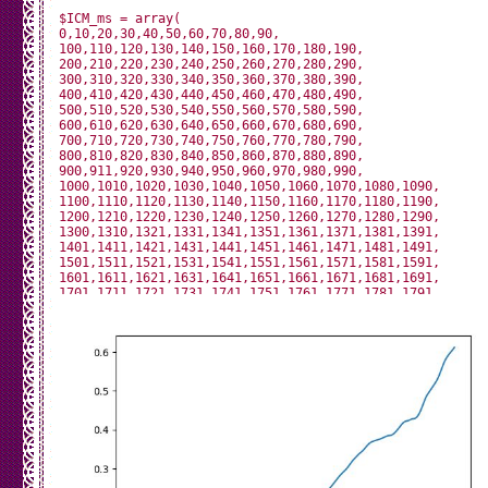
$ICM_ms = array(

0,10,20,30,40,50,60,70,80,90,

100,110,120,130,140,150,160,170,180,190,

200,210,220,230,240,250,260,270,280,290,

300,310,320,330,340,350,360,370,380,390,

400,410,420,430,440,450,460,470,480,490,

500,510,520,530,540,550,560,570,580,590,

600,610,620,630,640,650,660,670,680,690,

700,710,720,730,740,750,760,770,780,790,

800,810,820,830,840,850,860,870,880,890,

900,911,920,930,940,950,960,970,980,990,

1000,1010,1020,1030,1040,1050,1060,1070,1080,1090,

1100,1110,1120,1130,1140,1150,1160,1170,1180,1190,

1200,1210,1220,1230,1240,1250,1260,1270,1280,1290,

1300,1310,1321,1331,1341,1351,1361,1371,1381,1391,

1401,1411,1421,1431,1441,1451,1461,1471,1481,1491,

1501,1511,1521,1531,1541,1551,1561,1571,1581,1591,

1601,1611,1621,1631,1641,1651,1661,1671,1681,1691,

1701,1711,1721,1731,1741,1751,1761,1771,1781,1791,

1801,1811,1821,1831,1841,1851,1861,1871,1881,1891,

1901,1911,1921,1931,1941,1951,1961,1971,1981,1991

);

$ICM_Ay = array(

-0.014421,-0.012467,-0.004411,0.002547,0.020491,0.039046
-0.010392,-0.022111,-0.026750,-0.018937,-0.008683,-0.002
-0.024064,-0.026017,-0.028825,-0.020402,-0.012956,-0.001
0.003035,-0.003068,-0.008439,-0.005265,0.002913,0.010116
0.019637,0.015609,0.010848,0.002425,0.001449,0.007064,0.
0.030013,0.031844,0.027938,0.037459,0.041854,0.051864,0.
0.042708,0.036727,0.027816,0.025863,0.025741,0.028182,0.