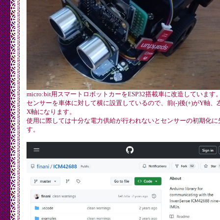
micro:bit用スマートロボットカーをESP32搭載車に改造しています
センサーを車体に対して横に設置しているので、前(-)後(+)がY軸、左(+
X軸になります。
使用に際しては十分な電力供給が行われないとセンサーの初期化に
す。