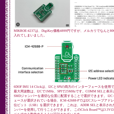
MIKROE-4237は、DigiKey価格4899円ですが、メルカリでなんと8
入れてしまいました。
6DOF IMU 14 Clickは、I2CとSPIの両方のインターフェースを使
最大周波数は、I2Cで1MHz、SPIで25MHzです。COMM SELと表
SMDジャンパーを適切な位置に配置することで選択できます。 I2C
ェースが選択されている場合、ICM-42688-PではI2Cスレーブアド
位ビット（LSB）を選択できます。 これは、ADDR SELと表示され
ンパーを使用して行うことができます。 このClick Board™は3.3V