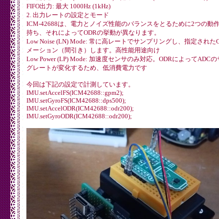
FIFO出力: 最大 1000Hz (1kHz)
2. 出力レートの設定とモード
ICM-42688は、電力とノイズ性能のバランスをとるために2つの動
持ち、それによってODRの挙動が異なります。
Low Noise (LN) Mode: 常に高レートでサンプリングし、指定され
メーション（間引き）します。高性能用途向け
Low Power (LP) Mode: 加速度センサのみ対応。ODRによってAD
グレートが変化するため、低消費電力です
今回は下記の設定で計測しています。
IMU.setAccelFS(ICM42688::gpm2);
IMU.setGyroFS(ICM42688::dps500);
IMU.setAccelODR(ICM42688::odr200);
IMU.setGyroODR(ICM42688::odr200);