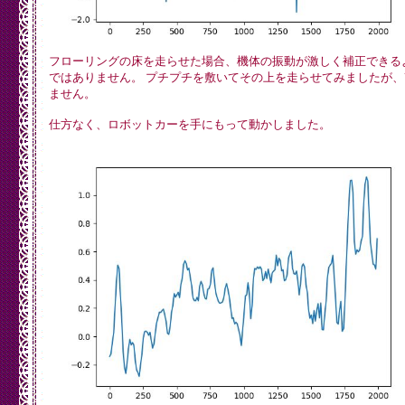
0.002181,-0.104509,0.013289,0.096663,0.060531,-0.027970,
0.057113,0.014388,0.032210,-0.028337,0.015242,0.002181,0
-0.022966,0.018538,-0.041032,0.043929,-0.010636,0.044906
-0.108415,0.026839,0.107650,0.064437,-0.135026,0.030623,
);

フローリングの床を走らせた場合、機体の振動が激しく補正できる
ではありません。 プチプチを敷いてその上を走らせてみましたが、
$MT_MS = 200;

ません。
$__TEXT_1 = <<<EOF

import matplotlib.pyplot as plt

仕方なく、ロボットカーを手にもって動かしました。
import math

if __name__ == '__main__':

  sampling  = 200

  amplitude = [0]*sampling

  cycle     = [0]*sampling

EOF; 

$__TEXT_2 = <<<EOF

  plt.plot(cycle, amplitude)

  plt.show()

  plt.close()

EOF; 

	echo $__TEXT_1."\n";

	for ($i = 0; $i < $MT_MS; $i++) {

		echo '  cycle['.$i.'] = '.$ICM_ms[$i]."\n";

		$ICM_Ay[$i] = $ICM_Ay[$i] * 9.80665;

		echo '  amplitude['.$i.'] = '.$ICM_Ay[$i]."\n";

	}

	echo $__TEXT_2."\n";
