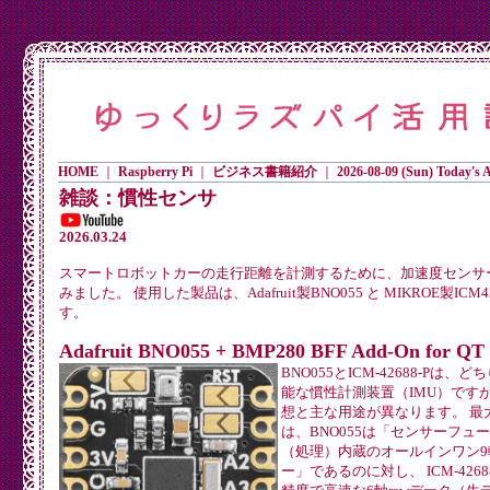
HOME
｜
Raspberry Pi
｜
ビジネス書籍紹介
｜
2026-08-09 (Sun) Today's Ac
雑談：慣性センサ
2026.03.24
スマートロボットカーの走行距離を計測するために、加速度センサ
みました。 使用した製品は、Adafruit製BNO055 と MIKROE製ICM4
す。
Adafruit BNO055 + BMP280 BFF Add-On for QT
BNO055とICM-42688-Pは、
能な慣性計測装置（IMU）です
想と主な用途が異なります。 最
は、BNO055は「センサーフュ
（処理）内蔵のオールインワン9
ー」であるのに対し、 ICM-4268