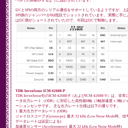
ベルでのみ動作するように設計されています。
I2CとSPIの両方のシリアル通信をサポートしているようですが、上
SPI側のジャンパーが0Ω抵抗でショットされています。 実際に手に
はI2C側がショートされていたので、今回はI2Cで制御します。
TDK InvenSense ICM-42688-P
TDK InvenSense社のICM-42688-P（およびICM-42688-V）は、
ータ出力レート（ODR）に対応した高性能6軸（3軸加速度＋3軸ジ
ーションセンサです。 主な出力レート仕様は以下の通りです。
1. 最大出力データレート (ODR)
ジャイロスコープ (Gyrosocpe): 最大 32 kHz (Low Noise Mode時
データレートは設定による)
加速度センサー (Accelerometer): 最大 32 kHz (Low Noise Mode時)