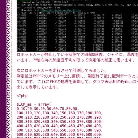
ロボットカーが静止している状態での3軸加速度、ジャイロ、温度
います。 Y軸方向の加速度平均を取って測定値の補正に用います。
次にロボットカーを走行させて計測してみました。
測定値はESP32のメモリー上に蓄積し、測定終了後に配列データと
ています。 これにPHPの処理を追加して、グラフ表示用のPython
出して表示しています。
<?php

$ICM_ms = array(

0,10,20,30,40,50,60,70,80,90,

100,110,120,130,140,150,160,170,180,190,

200,210,220,230,240,250,260,270,280,290,

300,310,320,330,340,350,360,370,380,390,

400,410,420,430,440,450,460,470,480,490,

500,510,520,530,540,550,560,570,580,590,

600,610,620,630,640,650,660,670,680,690,
