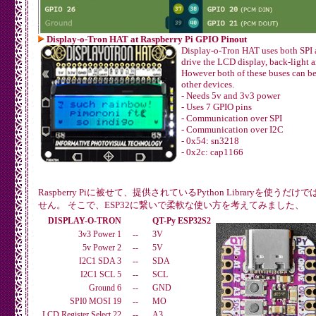
Display-o-Tron HAT at Raspberry Pi GPIO Pinout
Display-o-Tron HAT uses both SPI 
drive the LCD display, back-light 
However both of these buses can be
other devices.
- Needs 5v and 3v3 power
- Uses 7 GPIO pins
- Communication over SPI
- Communication over I2C
- 0x54: sn3218
- 0x2c: cap1166
Raspberry Piに被せて、提供されているPython Libraryを使うだ
せん。 そこで、ESP32に繋いで柔軟な使い方を考えてみました、
DISPLAY-O-TRON
QT-Py ESP32S2
3v3 Power 1
--
3V
5v Power 2
--
5V
I2C1 SDA 3
--
SDA
I2C1 SCL 5
--
SCL
Ground 6
--
GND
SPI0 MOSI 19
--
MO
LCD Register Select 22
--
A3