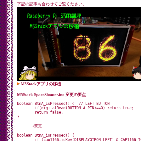
	if (cap1166.isKey(DISPLAYOTRON_DOWN) == (CAP1166_CHANGED | CAP1166_TOUCHED)) {

下記の記事も合わせてご覧ください。
		backlight(0x16,0x04,0x02);

		lcd.setCursor(0, 0);

		lcd.print("DISPLAY-O-TRON");

		lcd.setCursor(0, 1);

		lcd.print("DIRECTION: DOWN");

		lcd.setCursor(0, 2);

		lcd.print("R:16 G:04 B:02");

	}

	if (cap1166.isKey(DISPLAYOTRON_LEFT) == (CAP1166_CHANGED | CAP1166_TOUCHED)) {

		backlight(0x16,0x02,0x04);

		lcd.setCursor(0, 0);

		lcd.print("DISPLAY-O-TRON");

		lcd.setCursor(0, 1);

		lcd.print("DIRECTION: LEFT");

		lcd.setCursor(0, 2);

		lcd.print("R:16 G:02 B:04");

	}

M5Stackアプリの移植
	if (cap1166.isKey(DISPLAYOTRON_CENTER) == (CAP1166_CHANGED | CAP1166_TOUCHED)) {

		backlight(0x02,0x16,0x04);

M5Stack-SpaceShooter.ino 変更の要点
		lcd.setCursor(0, 0);

		lcd.print("DISPLAY-O-TRON");

boolean BtnA_isPressed() {  // LEFT BUTTON

		lcd.setCursor(0, 1);

	if(digitalRead(BUTTON_A_PIN)==0) return true;

		lcd.print("DIRECTION: CENTER");

	return false;

		lcd.setCursor(0, 2);

}

		lcd.print("R:02 G:16 B:04");

	}

　　　　↓変更

	if (cap1166.isKey(DISPLAYOTRON_RIGHT) == (CAP1166_CHANGED | CAP1166_TOUCHED)) {

boolean BtnA_isPressed() {

		backlight(0x02,0x04,0x16);

	if (cap1166.isKey(DISPLAYOTRON_LEFT) & CAP1166_TOUCHED) {
