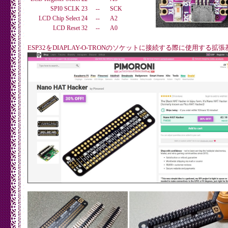
SPI0 SCLK 23
--
SCK
LCD Chip Select 24
--
A2
LCD Reset 32
--
A0
ESP32をDIAPLAY-O-TRONのソケットに接続する際に使用する拡