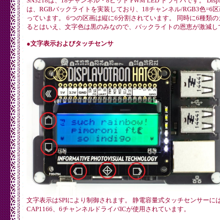
SN3218は、18チャンネル・8ビット PWM LED ドライバです。 Display
は、RGBバックライトを実装しており、18チャンネル/RGB3色=6区
っています。 6つの区画は縦に6分割されています。 同時に6種類
るとはいえ、文字色は黒のみなので、バックライトの恩恵が激減し
●文字表示およびタッチセンサ
文字表示はSPIにより制御されます。 静電容量式タッチセンサーに
CAP1166、6チャンネルドライバICが使用されています。