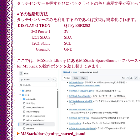
	sn3218.enable_leds(SN3218_CH_ALL); // enable all channels for access

タッチセンサーを押すたびにバックライトの色と表示文字が変わっ
	clear_ch_all();

●その他活用方法
	cap1166.begin(&Wire);

	lcd.noCursor();

タッチセンサーのみを利用するのであれば接続は簡素化されます。
}

DISPLAY-O-TRON
QT-Py ESP32S2
void loop()

3v3 Power 1
--
3V
{

I2C1 SDA 3
--
SDA
	lcd.clear();

I2C1 SCL 5
--
SCL
	if (cap1166.isKey(DISPLAYOTRON_TOP) == (CAP1166_CHANGED | CAP1166_TOUCHED)) {

Ground 6
--
GND
		backlight(0x04,0x16,0x02);

ここでは、M5Stack Library にあるM5Stack-SpaceShooter - ス
		lcd.setCursor(0, 0);

for M5Stack の操作ボタンを差し替えてみます。
		lcd.print("DISPLAY-O-TRON");

		lcd.setCursor(0, 1);

		lcd.print("DIRECTION: TOP");

		lcd.setCursor(0, 2);

		lcd.print("R:04 G:16 B:02");

	}

	if (cap1166.isKey(DISPLAYOTRON_UP) == (CAP1166_CHANGED | CAP1166_TOUCHED)) {

		backlight(0x04,0x02,0x16);

		lcd.setCursor(0, 0);

		lcd.print("DISPLAY-O-TRON");

		lcd.setCursor(0, 1);

		lcd.print("DIRECTION: UP");

		lcd.setCursor(0, 2);

		lcd.print("R:04 G:02 B:16");

	}

M5Stack/docs/getting_started_ja.md