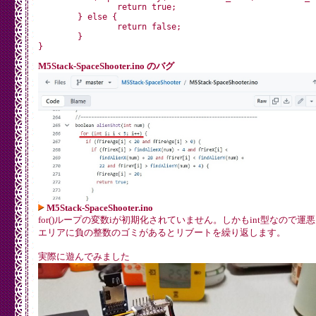
		lcd.setCursor(0, 0);

		return true;

		lcd.print("DISPLAY-O-TRON");

	} else {

		lcd.setCursor(0, 1);

		return false;

		lcd.print("DIRECTION: RIGHT");

	}

		lcd.setCursor(0, 2);

		lcd.print("R:02 G:04 B:16");

	}

M5Stack-SpaceShooter.ino のバグ
	delay(1000);

M5Stack-SpaceShooter.ino
for()ループの変数iが初期化されていません。しかもint型なので運
エリアに負の整数のゴミがあるとリブートを繰り返します。
実際に遊んでみました