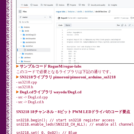
サンプルコード RogueM/rogue-labs
このコードで必要となるライブラリは下記の通りです。
SN3218ライブラリ pimoroni/pimoroni_arduino_sn3218
- sn3218.cpp
- sn3218.h
DogLcdライブラリ wayoda/DogLcd
- src -> DogLcd.cpp
- src -> DogLcd.h
SN3218 18チャンネル・8ビット PWM LEDドライバのコード要点
sn3218.begin(); // start sn3218 register access

sn3218.enable_leds(SN3218_CH_ALL); // enable all channels
sn3218.set( 0, 0x02); // Blue
