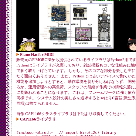
Piano Hat for MIDI
販売元のPIMORONIから提供されているライブラリはPython2用で
Pythonはライブラリが充実しており、雑誌掲載もコアな仕組みに
で多く取り上げらています。 しかし、そのコアな部分を楽しむ主
たく面白くありません！ また、Pythonでは古いデバイスで動てい
機能を追加しようとすると、動作環境を切り分けねばならず、 開
ろか、運用管理への高負荷、スタッフの引継ぎ作業での情報欠落に
に見舞われることになります。 これは、フレームワークに強く依存す
同様です。 システム設計の美しさを追求するとやはりC言語(派生系のA
同様)は捨てられません。
自作 CAP1166クラスライブラリは下記より取得してください。
CAP1166ライブラリ
#include <Wire.h>   // import Wire(i2c) library
