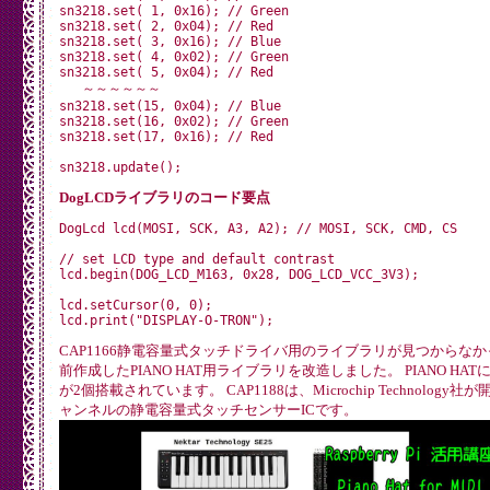
sn3218.set( 1, 0x16); // Green

sn3218.set( 2, 0x04); // Red

sn3218.set( 3, 0x16); // Blue

sn3218.set( 4, 0x02); // Green

sn3218.set( 5, 0x04); // Red

   ～～～～～～

sn3218.set(15, 0x04); // Blue

sn3218.set(16, 0x02); // Green

sn3218.set(17, 0x16); // Red

DogLCDライブラリのコード要点
DogLcd lcd(MOSI, SCK, A3, A2); // MOSI, SCK, CMD, CS

// set LCD type and default contrast

lcd.begin(DOG_LCD_M163, 0x28, DOG_LCD_VCC_3V3);

lcd.setCursor(0, 0);

CAP1166静電容量式タッチドライバ用のライブラリが見つからな
前作成したPIANO HAT用ライブラリを改造しました。 PIANO HATに
が2個搭載されています。 CAP1188は、Microchip Technology
ャンネルの静電容量式タッチセンサーICです。