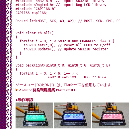
#include "sn3218.h" // import SN3218 library

#include <DogLcd.h> // import Dog LCD library

#include "CAP1166.h"

CAP1166 cap1166;

DogLcd lcd(MOSI, SCK, A3, A2); // MOSI, SCK, CMD, CS

void clear_ch_all()

{

  for(int i = 0; i < SN3218_NUM_CHANNELS; i++ ) {

    sn3218.set(i,0); // reset all LEDs to 0/off

    sn3218.update(); // update SN3218 register

  }

}

void backlight(uint8_t R, uint8_t G, uint8_t B)

{

  for(int i = 0; i < 6; i++ ) {

		sn3218.set(i*3,   B); // Blue

		sn3218.set(i*3+1, G); // Green

ソースコードのビルドには、PlatformIOを使用しています。
		sn3218.set(i*3+2, R); // Red

	}

Arduino開発環境構築 PlatformIO
	sn3218.update();

}

●動作確認
void setup()

{

	Wire.begin();

	lcd.begin(DOG_LCD_M163, 0x28, DOG_LCD_VCC_3V3); // set LCD type and default contrast

	sn3218.begin(); // start sn3218 register access
