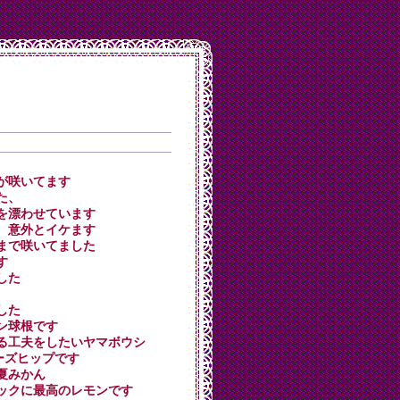
リーが咲いてます
した、
芳香を漂わせています
炒め、意外とイケます
く朝まで咲いてました
す
ました
ました
ラン球根です
食する工夫をしたいヤマボウシ
なローズヒップです
い夏みかん
のロックに最高のレモンです