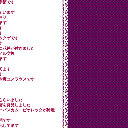
の季節です
けています
のお話
てます
す
す
たムクゲです
す
ンボに花芽が付きました
オイル交換
てます
いてます
す
トは赤実ユスラウメです
ダミもらいました
クの蕾を発見しました
朝、バーバスカム・ビオレッタが綺麗
満開です
大化してます