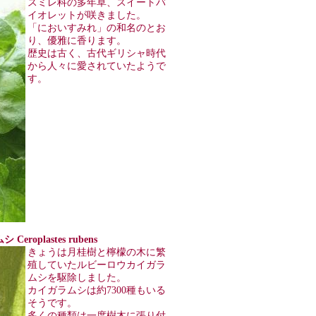
スミレ科の多年草、スイートバ
イオレットが咲きました。
「においすみれ」の和名のとお
り、優雅に香ります。
歴史は古く、古代ギリシャ時代
から人々に愛されていたようで
す。
eroplastes rubens
きょうは月桂樹と檸檬の木に繁
殖していたルビーロウカイガラ
ムシを駆除しました。
カイガラムシは約7300種もいる
そうです。
多くの種類は一度樹木に張り付