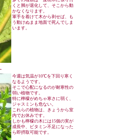
くと脚が退化して、そこから動
かなくなります。
軍手を着けて木から剥せば、も
う動けぬまま地面で死んでしま
います。
す
今週は気温が10℃を下回り寒く
なるようです。
そこで心配になるのが耐寒性の
弱い植物です。
特に檸檬がめちゃ寒さに弱く、
ジャスミンも危ない。
これらの植物は、きょうから室
内でお休みです。
しかも檸檬の木には15個の実が
成長中、ビタミン不足になった
ら即摂取可能です。