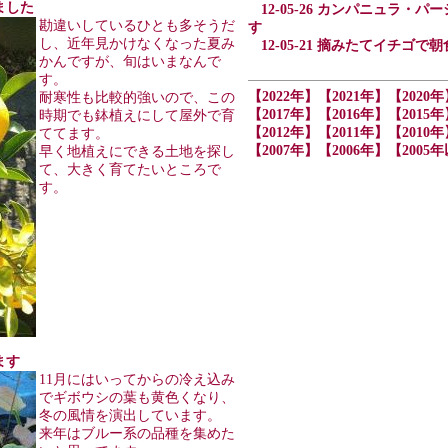
きました
12-05-26 カンパニュラ
勘違いしているひとも多そうだ
す
し、近年見かけなくなった夏み
12-05-21 摘みたてイチゴで朝
かんですが、旬はいまなんで
す。
【2022年】
【2021年】
【2020年
耐寒性も比較的強いので、この
【2017年】
【2016年】
【2015年
時期でも鉢植えにして屋外で育
【2012年】
【2011年】
【2010年
ててます。
【2007年】
【2006年】
【2005
早く地植えにできる土地を探し
て、大きく育てたいところで
す。
ます
11月にはいってからの冷え込み
でギボウシの葉も黄色くなり、
冬の風情を演出しています。
来年はブルー系の品種を集めた