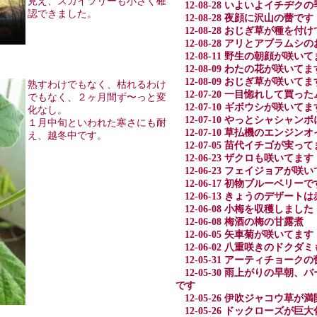
見え、スカイツリーも小さく確
12-08-28 いよいよイチヂク
認できました。
12-08-28 夜顔に沢山の蕾です
12-08-28 おじぎ草が種を付
12-08-28 アリとアブラムシ
12-08-11 野生の朝顔が咲い
12-08-09 わたの花が咲いてま
12-08-09 おじぎ草が咲いてま
熟すわけでもなく、枯れるわけ
12-07-20 一目惚れして買っ
でもなく、２ヶ月間ず〜っと変
12-07-10 ギボウシが咲いてま
化なし。
12-07-10 やっとシャシャ
１月中旬といわれた寒さにも耐
12-07-10 草払機のエンジン
え、越冬中です。
12-07-05 苗代イチゴが実っ
12-06-23 ザクロも咲いてます
12-06-23 フェイジョアが咲
12-06-17 初物ブルーベリーで
12-06-13 きょうのデザー
12-06-08 小梅を収穫しました
12-06-08 梅酒の梅の甘露煮
12-06-05 矢車菊が咲いてます
12-06-02 八重咲きのドク
12-05-31 アーティチョー
12-05-30 雨上がりの早
です
12-05-26 伊吹ジャコウ草が
12-05-26 ドックローズが巨