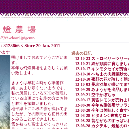
：3128666 < Since 20 Jan. 2011
ざいます
過去の日記
明けましておめでとうございま
12-10-23 ストロベリーツ
す。
12-10-21 綿が順調に育ちま
本年も幻燈農場をよろしくお願
12-10-17 キンモクセイが
い致します。
12-10-10 へちまの肉野菜
12-10-10 夜顔の花が珍し
きょうは早朝４時から準備作
12-10-03 曼珠沙華が咲いてま
業、あまり寒くないようです。
12-09-29 みょうがを出品し
私の所属しているNPOが管理し
12-09-21 空中かぼちゃ
ている山頂にて初詣の方にお餅
12-09-17 黄昏レモンが売れ
と豚汁を振舞いました。
12-08-30 今年も贈答用サフ
地平線上に２段の雲が流れてま
12-08-28 今年は美味しく
したが、その隙間から初日の出
12-08-28 ビタミンC豊富
をみることができました。
12-08-28 昔ながらのすっぱ
雪を被った富士山がくっきりと
12-08-28 カクテル、焼酎