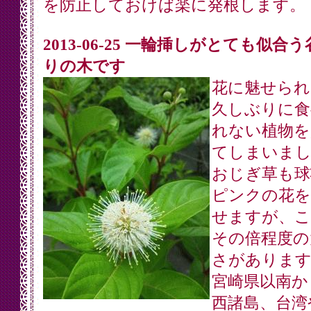
を防止しておけば楽に発根します。
2013-06-25 一輪挿しがとても似合
りの木です
花に魅せられ
久しぶりに食
れない植物を
てしまいまし
おじぎ草も球
ピンクの花を
せますが、こ
その倍程度の
さがあります
宮崎県以南か
西諸島、台湾