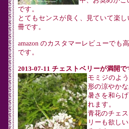
中、お奨めがこ
です。
とてもセンスが良く、見ていて楽し
冊です。
amazon のカスタマーレビューでも
です。
2013-07-11 チェストベリーが満開で
モミジのよう
形の涼やかな
暑さを和らげ
れます。
青花のチェス
リーも欲しい