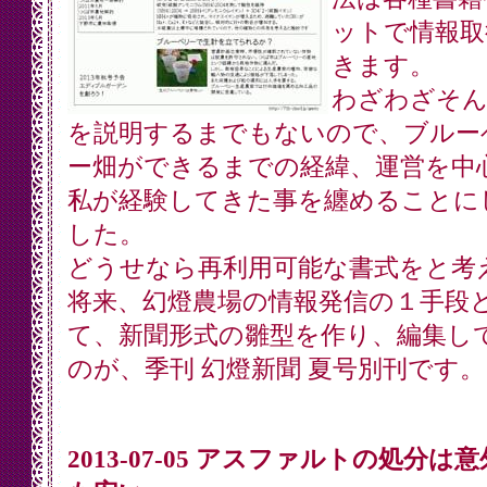
ットで情報取
きます。
わざわざそん
を説明するまでもないので、ブルー
ー畑ができるまでの経緯、運営を中
私が経験してきた事を纏めることに
した。
どうせなら再利用可能な書式をと考
将来、幻燈農場の情報発信の１手段
て、新聞形式の雛型を作り、編集し
のが、季刊 幻燈新聞 夏号別刊です。
2013-07-05 アスファルトの処分は