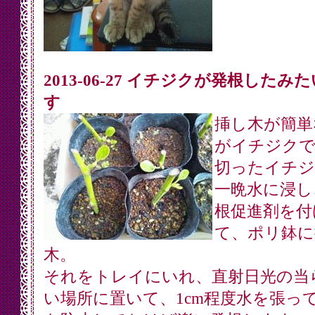
2013-06-27 イチジクが発根したみ
す
挿し木が簡単
がイチジクで
切ったイチジ
一晩水に浸し
根促進剤を付
て、ポリ鉢に
木。
それをトレイにいれ、直射日光の当
い場所に置いて、1cm程度水を張っ