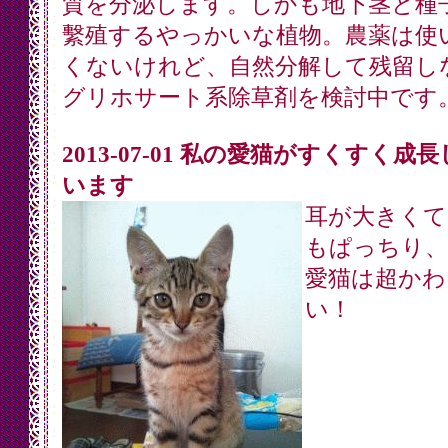
質を分泌します。しかも地下茎と種
繫殖するやっかいな植物。農薬は使
くないけれど、自然分解して残留し
グリホサート系除草剤を検討中です
2013-07-01 私の愛猫がすくすく成
います
耳が大きくて
もぱっちり、
愛猫は超かわ
い！