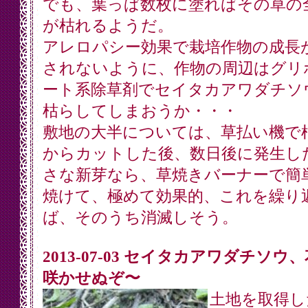
でも、葉っぱ数枚に塗ればその草の
が枯れるようだ。
アレロパシー効果で栽培作物の成長
されないように、作物の周辺はグリ
ート系除草剤でセイタカアワダチソ
枯らしてしまおうか・・・
敷地の大半については、草払い機で
からカットした後、数日後に発生し
さな新芽なら、草焼きバーナーで簡
焼けて、極めて効果的、これを繰り
ば、そのうち消滅しそう。
2013-07-03 セイタカアワダチソウ
咲かせぬぞ〜
土地を取得し