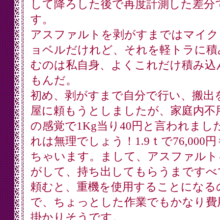
して降ろした後で再度計測した差分
す。
アスファルトを剥がすまではマイク
ョベルだけれど、それを軽トラに積
むのは私自身、よくこれだけ積み込
もんだ。
初め、剥がすまで自分で行い、搬出
屋に頼もうとしましたが、家庭内不
の感覚で1Kg当り40円と言われまし
れは無理でしょう！1.9ｔで76,000
ちゃいます。まして、アスファルト
がして、持ち出してもらうまですべ
頼むと、重機を使用することになる
で、ちょっとした作業でもかなり費
掛かりそうです。