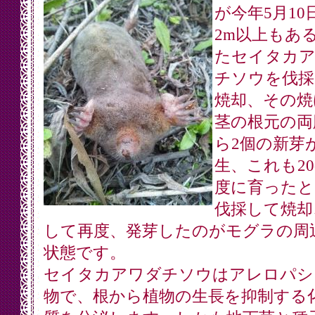
が今年5月10
2m以上もあ
たセイタカ
チソウを伐採
焼却、その焼
茎の根元の両
ら2個の新芽
生、これも20
度に育ったと
伐採して焼却
して再度、発芽したのがモグラの周
状態です。
セイタカアワダチソウはアレロパシ
物で、根から植物の生長を抑制する