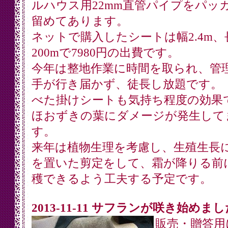
ルハウス用22mm直管パイプをパッ
留めてあります。
ネットで購入したシートは幅2.4m、
200mで7980円の出費です。
今年は整地作業に時間を取られ、管
手が行き届かず、徒長し放題です。
べた掛けシートも気持ち程度の効果
ほおずきの葉にダメージが発生して
す。
来年は植物生理を考慮し、生殖生長
を置いた剪定をして、霜が降りる前
穫できるよう工夫する予定です。
2013-11-11 サフランが咲き始めまし
販売・贈答用