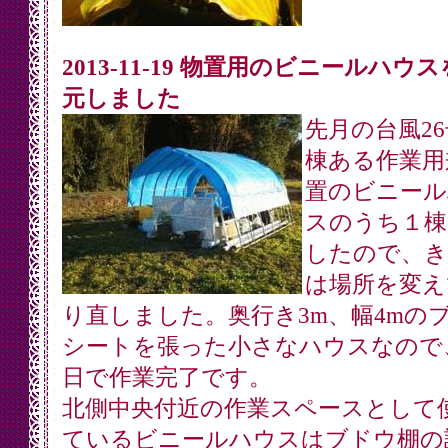
2013-11-19 物置用のビニールハウ
元しました
先月の台風26
棟ある作業用
置のビニール
スのうち１棟
したので、き
は場所を変え
り直しました。奥行き3m、幅4mの
シートを張った小さなハウスなので
日で作業完了です。
北側中央付近の作業スペースとして
ているビニールハウスはブドウ棚の