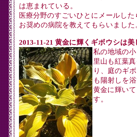
は恵まれている。
医療分野のすごいひとにメールした
お奨めの病院を教えてもらいました
2013-11-21 黄金に輝くギボウシは
私の地域の小
里山も紅葉真
り、庭のギボ
も陽射しを浴
黄金に輝いて
す。