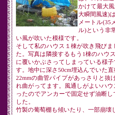
かけて最大風
大瞬間風速)は
メートル(35
ル)という非
い風が吹いた模様です。
そして私のハウス１棟が吹き飛びま
た。写真は隣接するもう1棟のハウ
に覆いかぶさってしまっている様子
す。地中に深さ50cm埋込んでいた直
22mmの曲管パイプがあっさりと抜
れ曲がってます。風通しがよいハウ
ったのでアンカーで固定せず油断し
した。
竹製の葡萄棚も傾いたり、一部崩壊