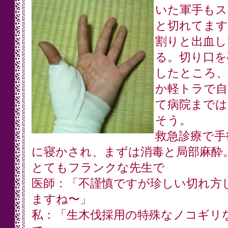
いた軍手もス
と切れてます
割りと出血し
る。切り口を
したところ、
か軽トラで自
て病院までは
そう。
救急診療で手
に寝かされ、まずは消毒と局部麻酔
とてもフランクな先生で
医師：「不謹慎ですが珍しい切れ方
ますね〜」
私：「生木伐採用の特殊なノコギリ