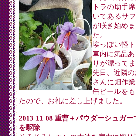
トラの助手席
いてあるサ
が咲き始めま
た。
埃っぽい軽ト
車内に気品あ
りが漂ってま
先日、近隣の
さんに畑作業
缶ビールをも
たので、お礼に差し上げました。
2013-11-08 重曹＋パウダーシュガ
を駆除