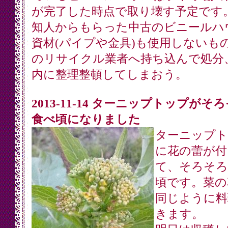
が完了した時点で取り壊す予定です
知人からもらった中古のビニールハ
資材(パイプや金具)も使用しないも
のリサイクル業者へ持ち込んで処分
内に整理整頓してしまおう。
2013-11-14 ターニップトップがそ
食べ頃になりました
ターニップト
に花の蕾が付
て、そろそろ
頃です。菜の
同じように料
きます。