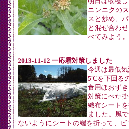
明日は収穫し
ニンニクの
スと炒め、パ
と混ぜ合わせ
べてみよう。
2013-11-12 一応霜対策しました
今週は最低気
5℃を下回る
食用ほおずき
対策にべた掛
織布シートを
ました。風で
ないようにシートの端を折って、ビ