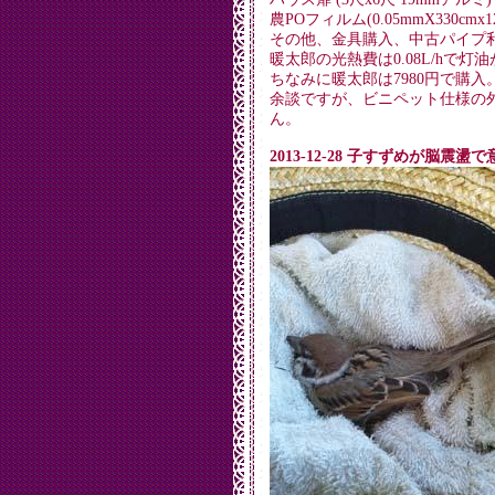
農POフィルム(0.05mmX330cmx1
その他、金具購入、中古パイプ
暖太郎の光熱費は0.08L/hで灯油
ちなみに暖太郎は7980円で購入
余談ですが、ビニペット仕様の
ん。
2013-12-28 子すずめが脳震盪