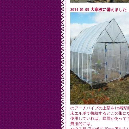
2014-01-09 大寒波に備えました
のアーチパイプの上部を1m程
末エルボで接続するとこの形にな
使用していれば、降雪があって
費用的には、
ハウス扉 (3尺x6尺 19mmアルミ) 