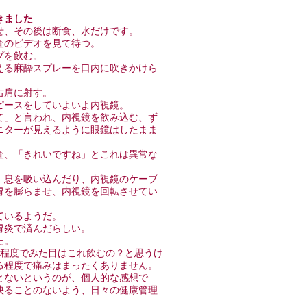
てきました
せ、その後は断食、水だけです。
査のビデオを見て待つ。
プを飲む。
える麻酔スプレーを口内に吹きかけら
右肩に射す。
ピースをしていよいよ内視鏡。
て」と言われ、内視鏡を飲み込む、ず
ニターが見えるように眼鏡はしたまま
査、「きれいですね」とこれは異常な
、息を吸い込んだり、内視鏡のケーブ
胃を膨らませ、内視鏡を回転させてい
ているようだ。
胃炎で済んだらしい。
た。
m程度でみた目はこれ飲むの？と思うけ
る程度で痛みはまったくありません。
とないというのが、個人的な感想で
映ることのないよう、日々の健康管理