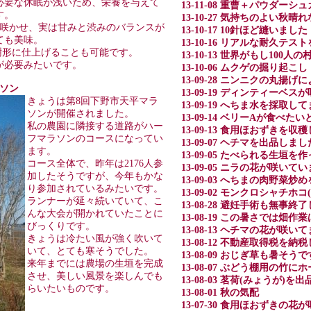
必要な休眠が浅いため、栄養を与えて
13-11-08 重曹＋パウダー
す。
13-10-27 気持ちのよい
を咲かせ、実は甘みと渋みのバランスが
13-10-17 10針ほど縫いました
ても美味。
13-10-16 リアルな耐久テ
樹形に仕上げることも可能です。
13-10-13 世界がもし100人
が必要みたいです。
13-10-06 ムクゲの掘り起こし
13-09-28 ニンニクの丸揚げ
ラソン
13-09-19 ディンティーベス
きょうは第8回下野市天平マラ
13-09-19 へちま水を採取し
ソンが開催されました。
13-09-14 ベリーAが食べ
私の農園に隣接する道路がハー
13-09-13 食用ほおずきを収
フマラソンのコースになってい
13-09-07 ヘチマを出品しまし
ます。
13-09-05 たべられる生垣
コース全体で、昨年は2176人参
13-09-05 ニラの花が咲いて
加したそうですが、今年もかな
13-09-03 へちまの肉野菜
り参加されているみたいです。
13-09-02 モンクロシャチホ
ランナーが延々続いていて、こ
13-08-28 避妊手術も無事
んな大会が開かれていたことに
13-08-19 この暑さでは畑作
びっくりです。
13-08-13 ヘチマの花が咲い
きょうは冷たい風が強く吹いて
13-08-12 不動産取得税を納
いて、とても寒そうでした。
13-08-09 おじぎ草も暑そうで
来年までには農場の生垣を完成
13-08-07 ぶどう棚用の
させ、美しい風景を楽しんでも
13-08-03 茗荷(みょうが)を
らいたいものです。
13-08-01 秋の気配
13-07-30 食用ほおずきの花