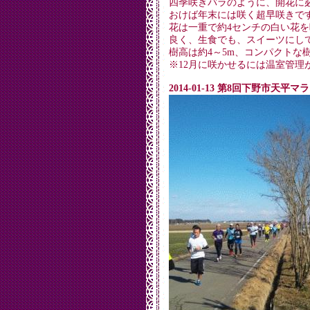
四季咲きバラのように、開花に
おけば年末には咲く超早咲きで
花は一重で約4センチの白い花
良く、生食でも、スイーツにし
樹高は約4～5m、コンパクトな
※12月に咲かせるには温室管理
2014-01-13 第8回下野市天平マ