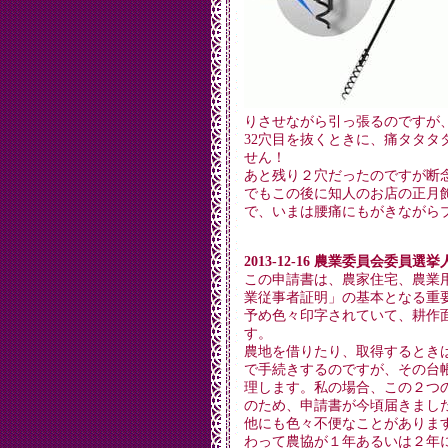
りさせながら引っ張るのですが
32穴目を抜くときに、痛タタタ
せん！
あと残り２穴だったのですが断
でもこの後に知人のお店の正月
で、いまは腰痛にもがきながら
2013-12-16 農業委員会委
この申請書は、農家住宅、農業
業従事者証明」の基本となる重
予め色々印字されていて、耕作
す。
農地を借りたり、取得するとき
で手続きするのですが、その台
理します。私の場合、この２つ
のため、申請書が今頃届きまし
他にも色々不便なことがありま
わって農協が１年あるいは２年に