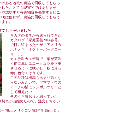
いのある地域の農協で回収してもらっ
ました。とても現実的ではありませ
チや燃やすと有害物質を発生するビニ
PO)は使わず、農協に回収してもらう
います。
キを注文しちゃいました
サカタのタネから送られてきた
カタログ『家庭園芸2014春号』
で目に留まったのが「アメリカ
ハナノキ オクトーバーグロー
リー」。
カエデ科カエデ属で、葉が芽吹
く前に赤いユニークな花を下垂
させるように咲かせ、秋に真っ
赤に色付くそうです。
この品種は樹高もあまり高くな
らないみたいで、ヤマブドウの
アーチの横にシンボルツリーと
して植えたい！
そのうち買おうと思っていた
り切れが出始めたので、注文しちゃい
70cmメリクロン苗3年生15cmポッ