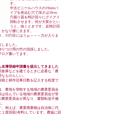
す。
中古ビニールハウスの19mmパ
イプを差込む穴で深さは50cm、
穴掘り器を時計回りにグイグイ
回転させます。何が大変かとい
うと、抜くときです。反時計回
、かなり腰にきます。
タ、33穴目にはうぉ～～～力が入りま
念しました。
飾りつけ用の竹の伐採しました。
ブログ書いてます。
員選挙人名簿登録申請書を提出してきました
用倉庫などを建てるときに必要な「農
要なものらしい。
面積と耕作従事日数を記入する程度で
は、農地を管轄する地域の農業委員会
帳は住んでいる地域の農業委員会が管
の農業委員会が異なり、書類転送不備
た。
す。例えば、農業廃棄物は自治体に代
１度回収(有料)しています。農協に回