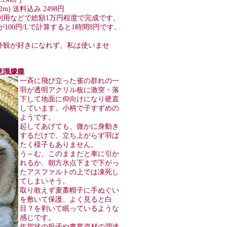
2m) 送料込み 2498円
利用などで総額1万円程度で完成です。
が100円/Lで計算すると1時間8円です。
。
外観が好きになれず、私は使いませ
で意識朦朧
一斉に飛び立った雀の群れの一
羽が透明アクリル板に激突・落
下して地面に仰向けになり硬直
しています。小柄で子すずめの
ようです。
起してあげても、微かに身動き
するだけで、立ち上がらず羽ば
たく様子もありません。
う～む、このままだと車に引か
れるか、朝方氷点下まで下がっ
たアスファルトの上では凍死し
てしまいそう。
取り敢えず麦藁帽子に手ぬぐい
を敷いて保護、よく見ると白
目？を剥いて眠っているような
感じです。
年賀状の投函や農業資材の調達