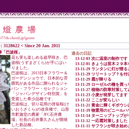
：3128622 < Since 20 Jan. 2011
第２弾「巴波桜」
過去の日記
花も実も楽しめる超早咲き、巴
13-12-03 次に温室の制作です
波桜(うずまざくら)が手にはい
13-12-01 きょうは苗木２
りました。
13-11-29 ランタンに灯が
巴波桜は、2013日本フラワー＆
13-11-29 ツリートップ？
ガーデンショウで、日本的な雰
13-11-29 霜が降りる
囲気がある作品に贈られるジャ
13-11-29 ローゼルの種を
パン・フラワー・セレクション
13-11-27 植物の防寒対策し
「ジャパンデザイン特別賞」を
13-11-23 小麦が発芽してます
受賞した希少品種です。
13-11-22 ここが変らしい
巴波桜は、切り花用の啓翁桜(け
13-11-21 黄金に輝くギボウ
いおうざくら)の改良種で、山形
13-11-19 物置用のビニー
市釈迦堂の農家「JFC石井農
13-11-14 ターニップト
場」社長の石井重久さんが開発
13-11-12 一応霜対策しました
した新品種。
13-11-11 サフランが咲き始