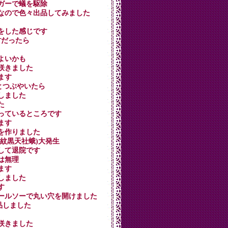
シュガーで蟻を駆除
秋晴れなので色々出品してみました
ストをした感じです
の村だったら
によいかも
が咲きました
てます
たいとつぶやいたら
穫しました
た
を作っているところです
います
炒めを作りました
コ(紋黒天社蛾)大発生
終了して退院です
業は無理
てます
税しました
す
竹にホールソーで丸い穴を開けました
出品しました
が咲きました