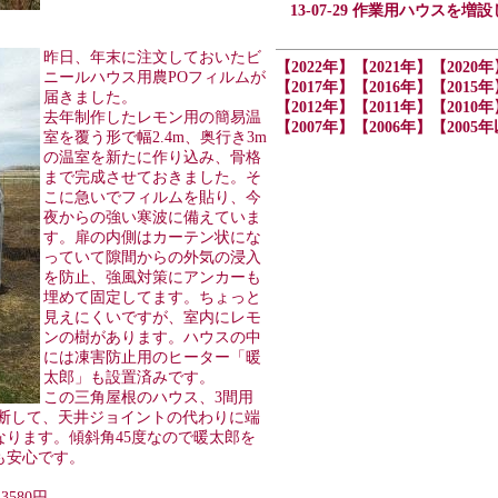
13-07-29 作業用ハウスを増
昨日、年末に注文しておいたビ
【2022年】
【2021年】
【2020年
ニールハウス用農POフィルムが
【2017年】
【2016年】
【2015年
届きました。
【2012年】
【2011年】
【2010年
去年制作したレモン用の簡易温
【2007年】
【2006年】
【2005
室を覆う形で幅2.4m、奥行き3m
の温室を新たに作り込み、骨格
まで完成させておきました。そ
こに急いでフィルムを貼り、今
夜からの強い寒波に備えていま
す。扉の内側はカーテン状にな
っていて隙間からの外気の浸入
を防止、強風対策にアンカーも
埋めて固定してます。ちょっと
見えにくいですが、室内にレモ
ンの樹があります。ハウスの中
には凍害防止用のヒーター「暖
太郎」も設置済みです。
この三角屋根のハウス、3間用
切断して、天井ジョイントの代わりに端
ります。傾斜角45度なので暖太郎を
も安心です。
3580円