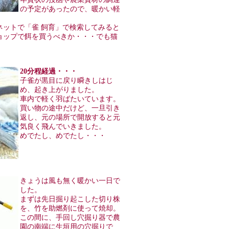
の予定があったので、暖かい軽
。
ネットで「雀 飼育」で検索してみると
ョップで餌を買うべきか・・・でも猫
20分程経過・・・
子雀が黒目に戻り瞬きしはじ
め、起き上がりました。
車内で軽く羽ばたいています。
買い物の途中だけど、一旦引き
返し、元の場所で開放すると元
気良く飛んでいきました。
めでたし、めでたし・・・
きょうは風も無く暖かい一日で
した。
まずは先日掘り起こした切り株
を、竹を助燃剤に使って焼却。
この間に、手回し穴掘り器で農
園の南端に生垣用の穴掘りで