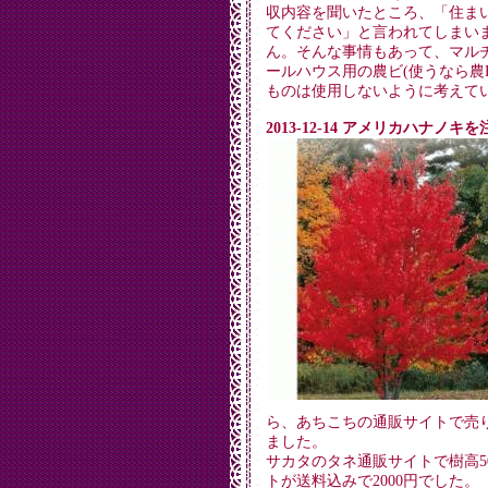
収内容を聞いたところ、「住ま
てください」と言われてしまい
ん。そんな事情もあって、マル
ールハウス用の農ビ(使うなら農
ものは使用しないように考えて
2013-12-14 アメリカハナノ
ら、あちこちの通販サイトで売
ました。
サカタのタネ通販サイトで樹高50～
トが送料込みで2000円でした。