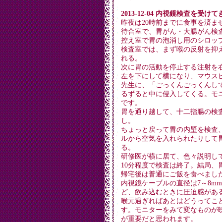
2013-12-04 内視鏡検査を受け
昨夜は20時前までに食事を済ま
待合室で、胃がん・大腸がん検
控え室で胃の泡消し用のシロッ
検査室では、まず喉の反射を抑
れる。
次に胃の活動を停止する注射を
左を下にして横になり、マウス
先生に、「ごっくんごっくんし
るずると中に侵入してくる。モ
です。
胃を通り越して、十二指腸の検
し。
ちょっと戻って胃の内壁を検査
ルから空気を入れられたりして
る。
研修医が横に居て、色々説明し
10分程度で検査は終了。結局、
帰宅後は普通にご飯を食べまし
内視鏡ケーブルの直径は7～8m
ど、飲み込むときに圧迫感があ
喉元過ぎればあとはどうってこ
す。モニターをみて変なものが
が重要だと思われます。