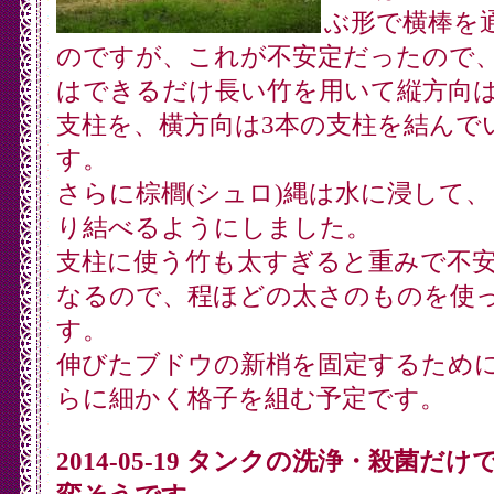
ぶ形で横棒を
のですが、これが不安定だったので
はできるだけ長い竹を用いて縦方向は
支柱を、横方向は3本の支柱を結んで
す。
さらに棕櫚(シュロ)縄は水に浸して
り結べるようにしました。
支柱に使う竹も太すぎると重みで不
なるので、程ほどの太さのものを使
す。
伸びたブドウの新梢を固定するため
らに細かく格子を組む予定です。
2014-05-19 タンクの洗浄・殺菌だけ