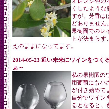
オレンジ色の
くしたような
すが、芳香は
どありません
果樹園でのレ
トが決まらず
えのままになってます。
2014-05-23 近い未来にワインをつく
ぁ～
私の果樹園の
用葡萄にも小
が付き始めて
自分でワイン
るとなると、