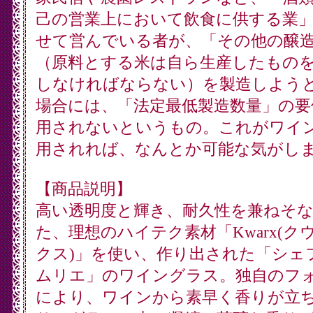
己の営業上において飲食に供する業
せて営んでいる者が、「その他の醸
（原料とする米は自ら生産したもの
しなければならない）を製造しよう
場合には、「法定最低製造数量」の要
用されないというもの。これがワイ
用されれば、なんとか可能な気がし
【商品説明】
高い透明度と輝き、耐久性を兼ねそ
た、理想のハイテク素材「Kwarx(ク
クス)」を使い、作り出された「シェ
ムリエ」のワイングラス。独自のフ
により、ワインから素早く香りが立