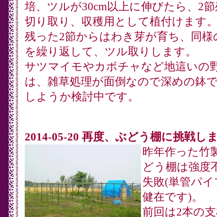
培、ツルが30cm以上に伸びたら、2
切り取り、収穫用として植付けます
残った2節からはわき芽が育ち、同様
を繰り返して、ツル取りします。
サツマイモやカボチャなど地這いの
は、雑草処理が面倒なので深めの鉢
しようか検討中です。
2014-05-20 再度、ぶどう棚に挑戦し
昨年作った竹
どう棚は強度
失敗(単管パイ
健在です)。
前回は2本の