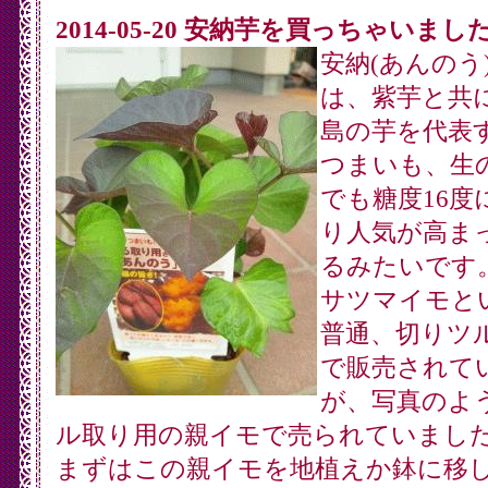
2014-05-20 安納芋を買っちゃいまし
安納(あんのう
は、紫芋と共
島の芋を代表
つまいも、生
でも糖度16度
り人気が高ま
るみたいです
サツマイモと
普通、切りツ
で販売されて
が、写真のよ
ル取り用の親イモで売られていまし
まずはこの親イモを地植えか鉢に移