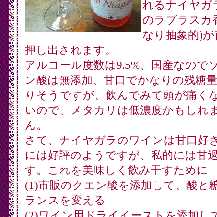
れるナイヤガ
のラブラスカ
なり抽象的)が
押し出されます。
アルコール度数は9.5%、国産なので
ン酸は無添加、甘口でかなりの残糖
りそうですが、飲んでみて頭が痛く
いので、メタカリは低濃度かもしれ
ん。
さて、ナイヤガラのワインは甘口好
には好評のようですが、私的には甘
す。これを美味しく飲み干すために
(1)市販のクエン酸を添加して、酸と
ランスを変える
(2)ワイン用ドライイーストを添加し