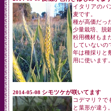
イタリアのパ
麦です。
種が高価だっ
少量栽培、脱
粉用機材もま
していないの
年は種採りと
用に使います
2014-05-08 シモツケが咲いてます
コデマリ？で
と葉形が違う