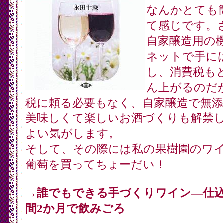
なんかとても
て感じです。
自家醸造用の
ネットで手に
し、消費税も
ん上がるのだ
税に頼る必要もなく、自家醸造で無
美味しくて楽しいお酒づくりも解禁
よい気がします。
そして、その際には私の果樹園のワ
葡萄を買ってちょーだい！
→
誰でもできる手づくりワイン―仕込
間2か月で飲みごろ