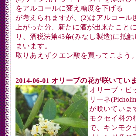
をアルコールに変え糖度を下げる
が考えられますが、(2)はアルコール
上がった分、新たに酒が出来たこと
り、酒税法第43条(みなし製造)に抵
まいます。
取りあえずクエン酸を買ってこよう
2014-06-01 オリーブの花が咲いてい
オリーブ・ピ
リーネ(Picholi
が咲いていま
モクセイ科の
で、キンモク