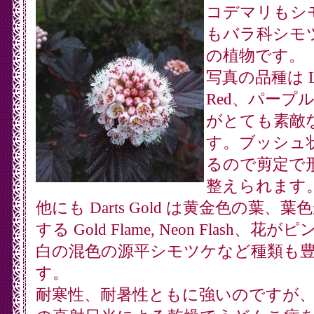
コデマリもシ
もバラ科シモ
の植物です。
写真の品種は La
Red、パープ
がとても素敵
す。ブッシュ
るので剪定で
整えられます
他にも Darts Gold は黄金色の葉、葉
する Gold Flame, Neon Flash、花が
白の混色の源平シモツケなど種類も
す。
耐寒性、耐暑性ともに強いのですが