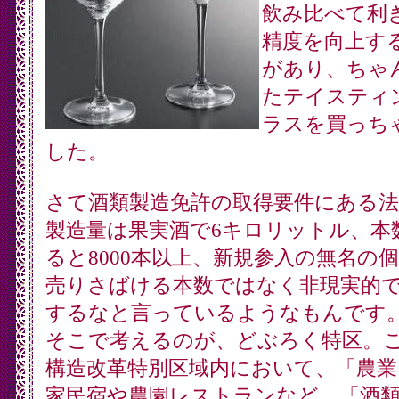
飲み比べて利
精度を向上す
があり、ちゃ
たテイスティ
ラスを買っち
した。
さて酒類製造免許の取得要件にある法
製造量は果実酒で6キロリットル、本
ると8000本以上、新規参入の無名の
売りさばける本数ではなく非現実的
するなと言っているようなもんです
そこで考えるのが、どぶろく特区。
構造改革特別区域内において、「農業
家民宿や農園レストランなど、「酒