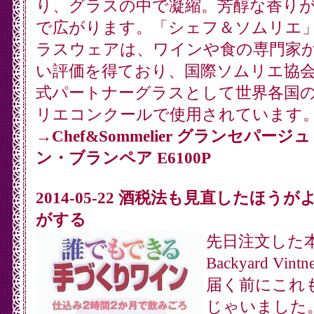
り、グラスの中で凝縮。芳醇な香り
で広がります。「シェフ＆ソムリエ
ラスウェアは、ワインや食の専門家
い評価を得ており、国際ソムリエ協
式パートナーグラスとして世界各国
リエコンクールで使用されています
→
Chef&Sommelier グランセパージ
ン・ブランペア E6100P
2014-05-22 酒税法も見直したほうが
がする
先日注文した本
Backyard Vint
届く前にこれ
じゃいました