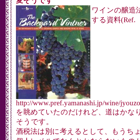
変そうです
ワインの醸造
する資料(Ref.
http://www.pref.yamanashi.jp/wine/jyouzo
を眺めていたのだけれど、道はかな
そうです。
酒税法は別に考えるとして、もうち