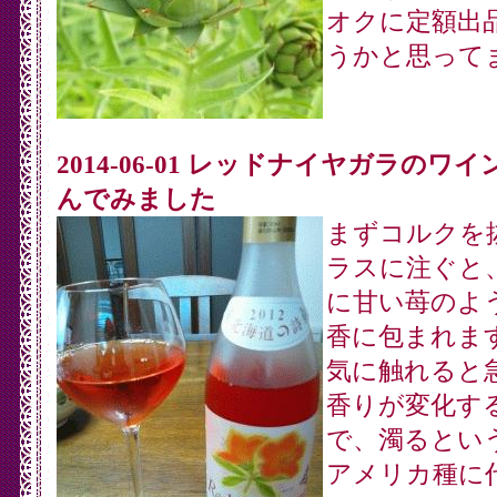
オクに定額出
うかと思って
2014-06-01 レッドナイヤガラのワ
んでみました
まずコルクを
ラスに注ぐと
に甘い苺のよ
香に包まれま
気に触れると
香りが変化す
で、濁るとい
アメリカ種に