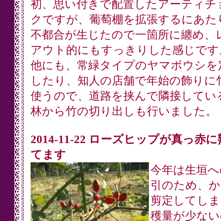
初、思い付きで配置したアーティチ
クですが、葡萄棚を拡張するにあた
不都合が生じたので一箇所に纏め、
アウト的にもすっきりした感じです
他にも、常緑タイプのヤマボウシを
したり、知人の店舗で年始の飾りに
使うので、道路を挟んで隣接してい
林から竹の切り出しも行いました。
2014-11-22 ローズヒップが真っ赤
てます
今年は生垣へ
引のため、か
剪定してしま
穫量が少ない