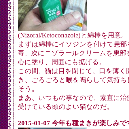
(Nizoral/Ketoconazole)と綿棒を用意。
まずは綿棒にイソジンを付けて患部
毒、次にニゾラールクリームを患部
心に塗り、周囲にも拡げる。
この間、猫は目を閉じて、口を薄く
き、ごろごろと喉を鳴らして気持ち
そう。
まあ、いつもの事なので、素直に治
受けている頭のよい猫なのだ。
2015-01-07 今年も種まきが楽しみで