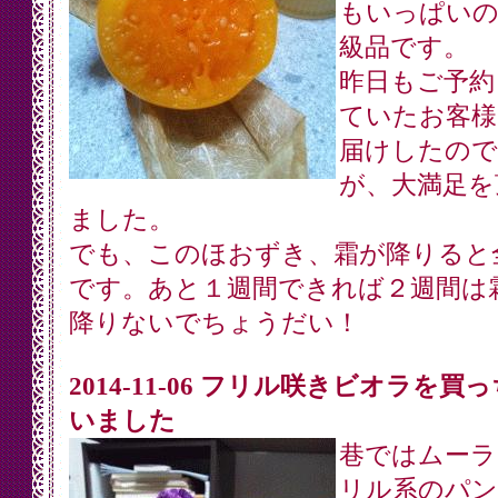
もいっぱいの
級品です。
昨日もご予約
ていたお客様
届けしたので
が、大満足を
ました。
でも、このほおずき、霜が降りると
です。あと１週間できれば２週間は
降りないでちょうだい！
2014-11-06 フリル咲きビオラを買
いました
巷ではムーラ
リル系のパン