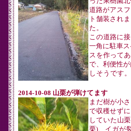
った果樹園北
道路がアスフ
ト舗装されま
た。
この道路に接
一角に駐車ス
スを作ってあ
で、利便性が
しそうです。
2014-10-08 山栗が弾けてます
まだ樹が小さ
で収穫せずに
していた山栗
栗)、イガが