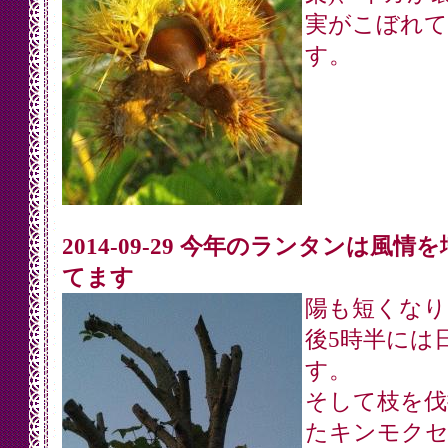
実がこぼれて
す。
2014-09-29 今年のランタンは風情
てます
陽も短くなり
後5時半には
す。
そして枝を伐
たキンモク