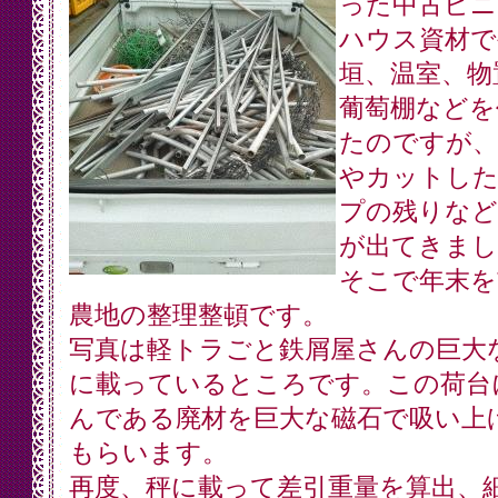
った中古ビニ
ハウス資材で
垣、温室、物
葡萄棚などを
たのですが、
やカットし
プの残りなど
が出てきまし
そこで年末を
農地の整理整頓です。
写真は軽トラごと鉄屑屋さんの巨大
に載っているところです。この荷台
んである廃材を巨大な磁石で吸い上
もらいます。
再度、秤に載って差引重量を算出、