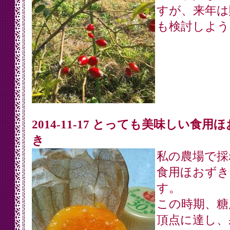
すが、来年は
も検討しよう
2014-11-17 とっても美味しい食用
き
私の農場で採
食用ほおずき
す。
この時期、糖
頂点に達し、