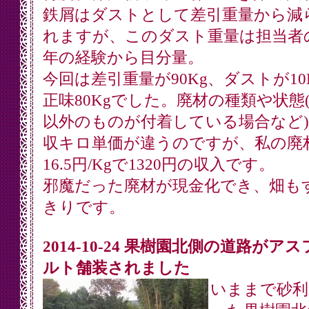
鉄屑はダストとして差引重量から減
れますが、このダスト重量は担当者
年の経験から目分量。
今回は差引重量が90Kg、ダストが10
正味80Kgでした。廃材の種類や状態
以外のものが付着している場合など
収キロ単価が違うのですが、私の廃
16.5円/Kgで1320円の収入です。
邪魔だった廃材が現金化でき、畑も
きりです。
2014-10-24 果樹園北側の道路がア
ルト舗装されました
いままで砂利