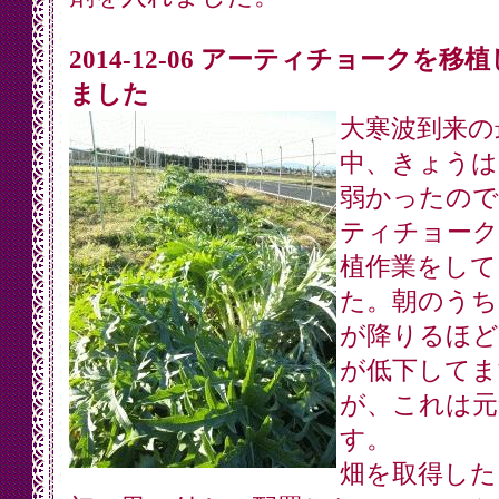
2014-12-06 アーティチョークを移
ました
大寒波到来の
中、きょうは
弱かったので
ティチョーク
植作業をして
た。朝のうち
が降りるほど
が低下してま
が、これは元
す。
畑を取得した