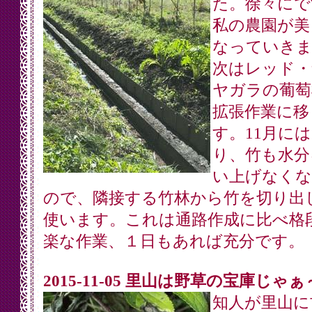
た。徐々にで
私の農園が美
なっていきま
次はレッド・
ヤガラの葡萄
拡張作業に移
す。11月に
り、竹も水分
い上げなくな
ので、隣接する竹林から竹を切り出
使います。これは通路作成に比べ格
楽な作業、１日もあれば充分です。
2015-11-05 里山は野草の宝庫じゃぁ
知人が里山に