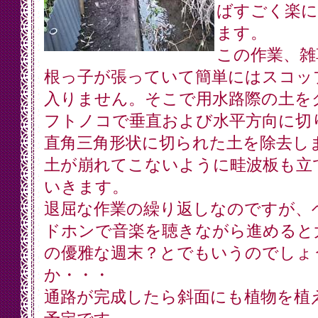
ばすごく楽に
ます。
この作業、雑
根っ子が張っていて簡単にはスコッ
入りません。そこで用水路際の土を
フトノコで垂直および水平方向に切
直角三角形状に切られた土を除去し
土が崩れてこないように畦波板も立
いきます。
退屈な作業の繰り返しなのですが、
ドホンで音楽を聴きながら進めると
の優雅な週末？とでもいうのでしょ
か・・・
通路が完成したら斜面にも植物を植