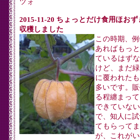
ツォ
2015-11-20 ちょっとだけ食用ほお
収穫しました
この時期、例
あればもっと
ているはず
けど、まだ緑
に覆われたも
多いです。販
る程纏まって
できていな
で、知人に試
てもらって
が、これがい