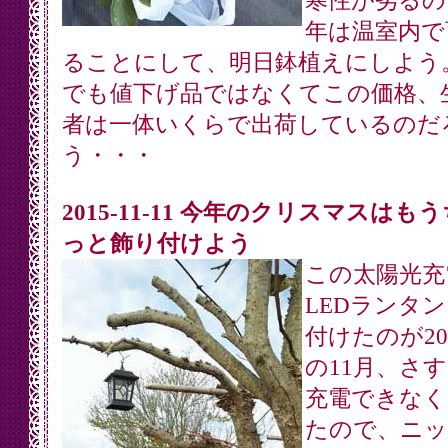
寒性が劣るの
年は温室内で
ることにして、明日鉢植えにしよう
でも値下げ品ではなくてこの価格、
者は一体いくらで出荷しているのだ
う・・・
2015-11-11 今年のクリスマスはも
っと飾り付けよう
この太陽光充
LEDランタ
付けたのが20
の11月、さ
充電できなく
たので、ニッ