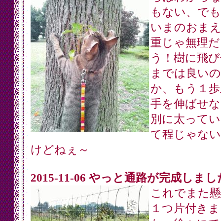
もない、でも
いまのおまえ
重じゃ無理だ
う！樹に飛び
までは良いの
か、もう１歩
手を伸ばせな
別に太ってい
て程じゃない
けどねぇ～
2015-11-06 やっと通路が完成しまし
これでまた懸
１つ片付きま