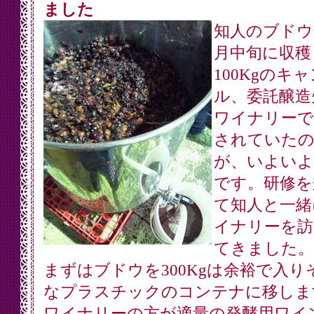
ました
知人のブドウ
月中旬に収穫
100Kgのキ
ル、委託醸造
ワイナリーで
されていた
が、いよいよ
です。研修を
て知人と一緒
イナリーを訪
てきました。
まずはブドウを300Kgは余裕で入り
なプラスチックのコンテナに移しま
ワイナリーの方が適量の発酵用ワイ