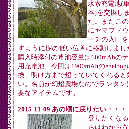
水素充電池(単
本)を交換し
た。またこの
にヤマブド
ーチの入口を
すように樹の低い位置に移動しまし
購入時添付の電池容量は600mAhの
用充電池、今回は1900mAhのeneloo
換、明け方まで燈っていてくれると
い。名前が幻燈農場なのでランタン
要なアイテムです。
2015-11-09 あの頃に戻りたい・・・
登りたくなる
ちはわから