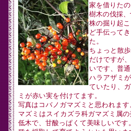
家を借りたの
樹木の伐採、
株の掘り起こ
ど手伝ってき
た。
ちょっと散歩
だけですが、
いです、普通
ハラアザミが
ていたり、ガ
ミが赤い実を付けてます。
写真はコバノガマズミと思われます
マズミはスイカズラ科ガマズミ属の
低木で、甘酸っぱくて美味しいです