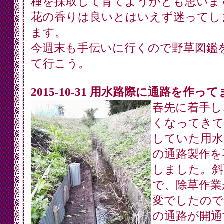
種を採取して育てようかとも思いま
花の香りは良いとはいえず迷ってし
ます。
今週末も手伝いに行くので野草図鑑
て行こう。
2015-10-31 用水路際に通路を作っ
春先に着手し
くなってきて
していた用水
の通路製作を
しました。斜
で、除草作業
変でしたので
の通路が開通