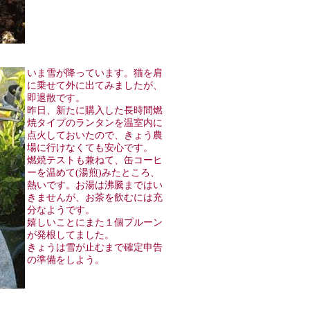
いま雪が降っています。猫を肩
に乗せて外に出てみましたが、
即退散です。
昨日、新たに購入した長時間燃
焼タイプのランタンを温室内に
点火しておいたので、きょう農
場に行けなくても安心です。
燃焼テストも兼ねて、缶コーヒ
ーを温めて(湯煎)みたところ、
熱いです。お湯は沸騰まではい
きませんが、お茶を飲むには充
分なようです。
嬉しいことにまた１個プルーン
が発根してました。
きょうは雪が止むまで確定申告
の準備をしよう。