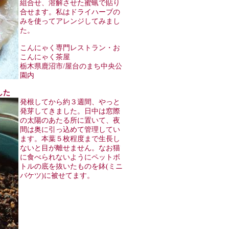
組合せ、溶解させた蜜蝋で貼り
合せます。私はドライハーブの
みを使ってアレンジしてみまし
た。
こんにゃく専門レストラン・お
こんにゃく茶屋
栃木県鹿沼市/屋台のまち中央公
園内
した
発根してから約３週間、やっと
発芽してきました。日中は窓際
の太陽のあたる所に置いて、夜
間は奥に引っ込めて管理してい
ます。本葉５枚程度まで生長し
ないと目が離せません。なお猫
に食べられないようにペットボ
トルの底を抜いたものを鉢(ミニ
バケツ)に被せてます。