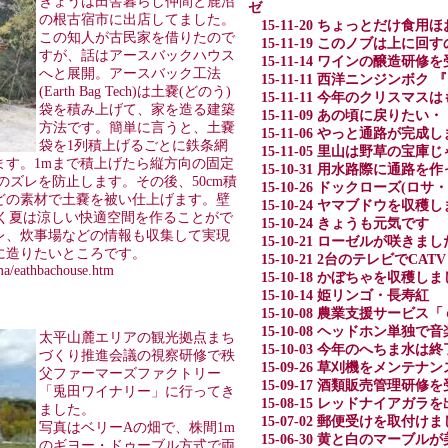
きょうは田舎暮らし仲間と鹿沼
ゼ
の根古宿市に出店してました。
15-11-20 ちょっとだけ食
この知人が古民家を借りたので
15-11-19 このノブは上に回
すが、話はアースバックハウス
15-11-14 ワインの醸造研
へと展開。アースバック工法
15-11-11 西洋ニンジンボク
(Earth Bag Tech)は土嚢(どのう)
15-11-11 今年のクリスマ
袋を積み上げて、家を造る建築
15-11-09 あの頃に戻りたい
方法です。簡単に言うと、土嚢
15-11-06 やっと通路が完成
袋を1列積上げるごとに鉄条網
15-11-05 里山は野草の宝庫
ます。1mまで積上げたら縦方向の固定
15-10-31 用水路際に通路を
のズレを防止します。その後、50cm積
15-10-26 ドックローズ(
どの素材で土嚢を被い仕上げます。壁
15-10-24 ヤマブドウを収穫
かく夏は涼しい快適空間を作ることがで
15-10-24 きょうも元気です
レ、炊事場などの情報も収集して実現
15-10-21 ローゼルが咲きまし
に造りたいところです。
15-10-21 2台のテレビでCA
ma/eathbachouse.htm
15-10-18 かぼちゃを収穫し
15-10-14 姫リンゴ・長寿紅
15-10-08 農業支援サービス
15-10-08 ヘッドホン単独で
太平山麓エリアの観光拠点まち
15-10-03 今年のへちま水は
づくり推進会議の視察研修で秩
15-09-26 草刈機をメンテナ
父ファーマーズファクトリー
15-09-17 酒類販売管理研
「兎田ワイナリー」に行ってき
15-08-15 レッドナイアガラ
ました。
15-07-02 郵便受けを取付け
写真はベリーAの畑で、株間1m
15-06-30 黄と白のマーブ
のギヨー・ドゥーブル方式で両