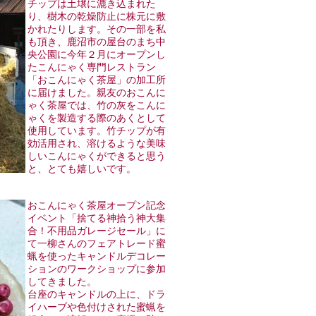
チップは土壌に漉き込まれた
り、樹木の乾燥防止に株元に敷
かれたりします。その一部を私
も頂き、鹿沼市の屋台のまち中
央公園に今年２月にオープンし
たこんにゃく専門レストラン
「おこんにゃく茶屋」の加工所
に届けました。親友のおこんに
ゃく茶屋では、竹の灰をこんに
ゃくを製造する際のあくとして
使用しています。竹チップが有
効活用され、溶けるような美味
しいこんにゃくができると思う
と、とても嬉しいです。
おこんにゃく茶屋オープン記念
イベント「捨てる神拾う神大集
合！不用品ガレージセール」に
て一柳さんのフェアトレード蜜
蝋を使ったキャンドルデコレー
ションのワークショップに参加
してきました。
台座のキャンドルの上に、ドラ
イハーブや色付けされた蜜蝋を