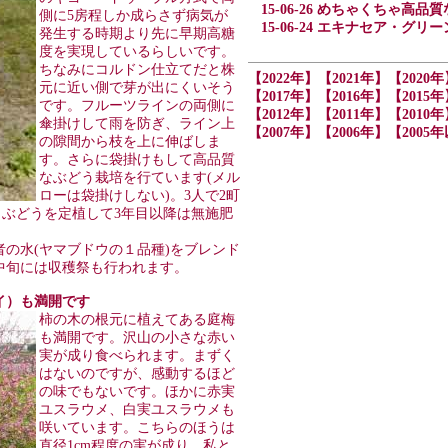
15-06-26 めちゃくちゃ高
側に5房程しか成らさず病気が
15-06-24 エキナセア・グリ
発生する時期より先に早期高糖
度を実現しているらしいです。
ちなみにコルドン仕立てだと株
【2022年】
【2021年】
【2020年
元に近い側で芽が出にくいそう
【2017年】
【2016年】
【2015年
です。フルーツラインの両側に
【2012年】
【2011年】
【2010年
傘掛けして雨を防ぎ、ライン上
【2007年】
【2006年】
【2005
の隙間から枝を上に伸ばしま
す。さらに袋掛けもして高品質
なぶどう栽培を行ています(メル
ローは袋掛けしない)。3人で2町
、ぶどうを定植して3年目以降は無施肥
の水(ヤマブドウの１品種)をブレンド
中旬には収穫祭も行われます。
ウバイ）も満開です
柿の木の根元に植えてある庭梅
も満開です。沢山の小さな赤い
実が成り食べられます。まずく
はないのですが、感動するほど
の味でもないです。ほかに赤実
ユスラウメ、白実ユスラウメも
咲いています。こちらのほうは
直径1cm程度の実が成り、私と