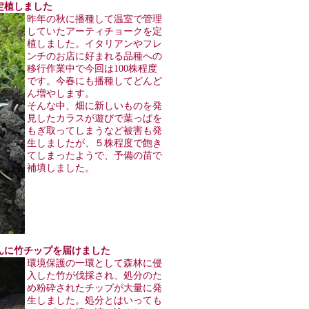
クを定植しました
昨年の秋に播種して温室で管理
していたアーティチョークを定
植しました。イタリアンやフレ
ンチのお店に好まれる品種への
移行作業中で今回は100株程度
です。今春にも播種してどんど
ん増やします。
そんな中、畑に新しいものを発
見したカラスが遊びで葉っぱを
もぎ取ってしまうなど被害も発
生しましたが、５株程度で飽き
てしまったようで、予備の苗で
補填しました。
茶屋さんに竹チップを届けました
環境保護の一環として森林に侵
入した竹が伐採され、処分のた
め粉砕されたチップが大量に発
生しました。処分とはいっても