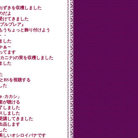
用ほおずきを収穫しました
すのだよ
修を受けてきました
 『プルプレア』
スはもうちょっと飾り付けよう
・・・
しました
じゃぁ～
作ってます
ロサ・カニナ)の実を収穫しました
しました
た
TVとBSを視聴する
ました
「ｅ-カカシ」
音楽が聴ける
終了しました
ンスしました
修を受講してきました
を出品します
ました
ルが美しいオシロイバナです