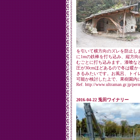
を引いて横方向のズレを防止し
に1mの鉄棒を打ち込み、縦方向
むごとに打ち込みます。漆喰な
圧が30cmほどあるので冬は暖
きるみたいです。お風呂、トイ
可能か検討した上で、果樹園内
Ref. http://www.ultraman.gr.jp/per
2016-04-22 兎田ワイナリー