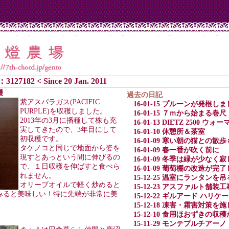
：3127182 < Since 20 Jan. 2011
穫
過去の日記
紫アスパラガス(PACIFIC
16-01-15 プルーンが発根し
PURPLE)を収穫しました。
16-01-15 ７ｍから始まる巻尺
2013年の3月に播種して株も充
16-01-13 DIETZ 2500 
実してきたので、3年目にして
16-01-10 休憩所＆茶室
初収穫です。
16-01-09 寒い朝の猫との
タケノコと同じで地面から姿を
16-01-09 春一番が吹く前に
現すとあっという間に伸びるの
16-01-09 冬季は緑が少な
で、１日収穫を伸ばすと食べら
16-01-09 葡萄棚の改造が完
れません。
15-12-25 温室にランタンを
オリーブオイルで軽く炒めると
15-12-23 アスファルト舗装
みると美味しい！特に先端が非常に美
15-12-22 ギルアード ハリ
15-12-18 凍害・霜害対策を
15-12-10 食用ほおずきの
15-11-29 モンテプルチアー