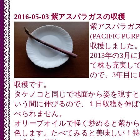
2016-05-03 紫アスパラガスの収穫
紫アスパラガ
(PACIFIC PUR
収穫しました
2013年の3月
て株も充実し
ので、3年目に
収穫です。
タケノコと同じで地面から姿を現す
いう間に伸びるので、１日収穫を伸ば
べられません。
オリーブオイルで軽く炒めると紫から
色します。たべてみると美味しい！特