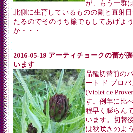
が、もう一群
北側に生育しているものの割と直射日
たるのでそのうち簾でもしてあげよ
か・・・
2016-05-19 アーティチョークの蕾が
います
品種切替前の
ート ド プロ
(Violet de Prov
す。例年に比
程早く膨らん
います。切替
は秋咲きのよ