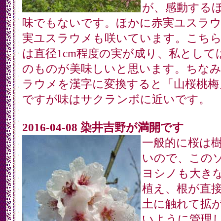
が、感動する
味でもないです。ほかに赤実ユスラウ
実ユスラウメも咲いています。こち
は直径1cm程度の実が成り、私として
のものが美味しいと思います。ちな
ラウメを漢字に変換すると「山桜桃梅
ですが味はサクランボに近いです。
2016-04-08 染井吉野が満開です
一般的に桜は
いので、この
ヨシノも大き
植え、根が直
土に触れて拡
いように管理