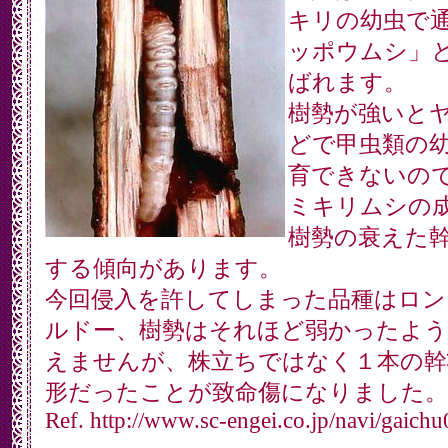
キリの幼虫で
ッポウムシ」
ばれます。
樹勢が強いと
どで甲虫類の
育できないの
ミキリムシの
樹勢の衰えた
する傾向があります。
今回侵入を許してしまった品種はロン
ルドー、樹勢はそれほど弱かったよう
えませんが、株立ちではなく１本の幹
形だったことが致命傷になりました。
Ref. http://www.sc-engei.co.jp/navi/gaichu