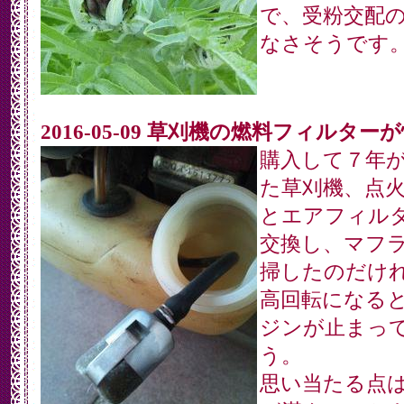
で、受粉交配
なさそうです
2016-05-09 草刈機の燃料フィルター
購入して７年
た草刈機、点
とエアフィル
交換し、マフ
掃したのだけ
高回転になる
ジンが止まっ
う。
思い当たる点