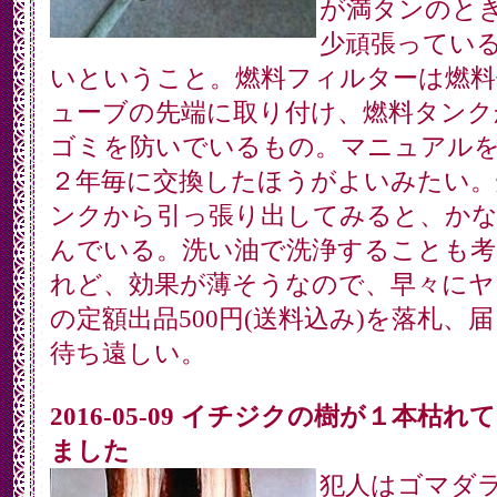
が満タンのと
少頑張ってい
いということ。燃料フィルターは燃料
ューブの先端に取り付け、燃料タンク
ゴミを防いでいるもの。マニュアル
２年毎に交換したほうがよいみたい。
ンクから引っ張り出してみると、か
んでいる。洗い油で洗浄することも考
れど、効果が薄そうなので、早々にヤ
の定額出品500円(送料込み)を落札、
待ち遠しい。
2016-05-09 イチジクの樹が１本枯れ
ました
犯人はゴマダ