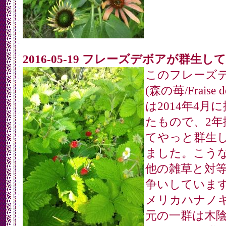
2016-05-19 フレーズデボアが群生し
このフレーズ
(森の苺/Fraise de
は2014年4月
たもので、2年
てやっと群生
ました。こう
他の雑草と対
争いしていま
メリカハナノ
元の一群は木