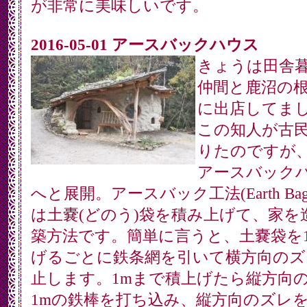
が非常に美味しいです。
2016-05-01 アースバックハウス
きょうは田舎
仲間と鹿沼の
に出店してま
この知人が古
りたのですが
アースバック
へと展開。アースバック工法(Earth Bag T
は土嚢(どのう)袋を積み上げて、家を
築方法です。簡単に言うと、土嚢袋を
げるごとに鉄条網を引いて横方向のズ
止します。1mまで積上げたら縦方向
1mの鉄棒を打ち込み、縦方向のズレ