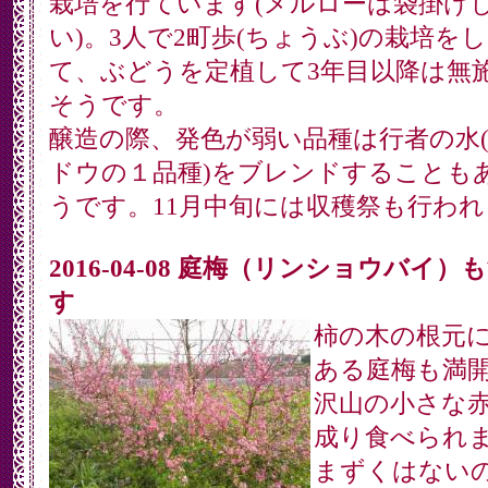
栽培を行ています(メルローは袋掛け
い)。3人で2町歩(ちょうぶ)の栽培を
て、ぶどうを定植して3年目以降は無
そうです。
醸造の際、発色が弱い品種は行者の水
ドウの１品種)をブレンドすることも
うです。11月中旬には収穫祭も行わ
2016-04-08 庭梅（リンショウバイ）
す
柿の木の根元
ある庭梅も満
沢山の小さな
成り食べられ
まずくはない