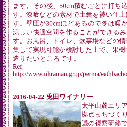
ます。その後、50cm積むごとに打ち
す。漆喰などの素材で土嚢を被い仕上
す。壁圧が30cmほどあるので冬は暖
涼しい快適空間を作ることができるみ
す。お風呂、トイレ、炊事場などの情
集して実現可能か検討した上で、果樹
造りたいところです。
Ref.
http://www.ultraman.gr.jp/perma/eathbach
2016-04-22 兎田ワイナリー
太平山麓エリ
拠点まちづく
議の視察研修