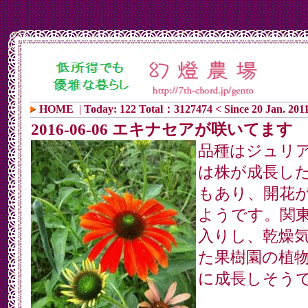
HOME
|
Today: 122 Total：3127474 < Since 20 Jan. 201
2016-06-06 エキナセアが咲いてます
品種はジュリ
は株が成長し
もあり、開花
ようです。関
入りし、乾燥
た果樹園の植
に成長しそう