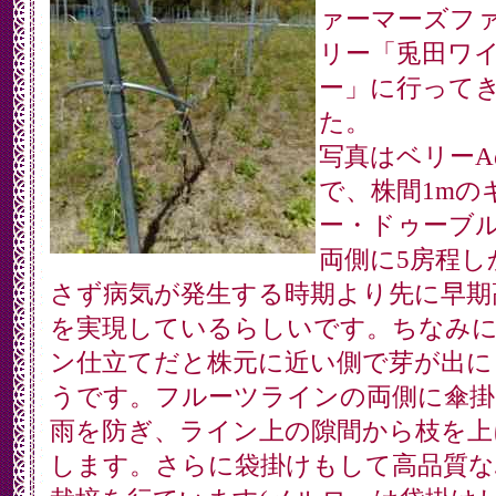
ァーマーズフ
リー「兎田ワ
ー」に行って
た。
写真はベリーA
で、株間1mの
ー・ドゥーブ
両側に5房程し
さず病気が発生する時期より先に早期
を実現しているらしいです。ちなみ
ン仕立てだと株元に近い側で芽が出に
うです。フルーツラインの両側に傘掛
雨を防ぎ、ライン上の隙間から枝を上
します。さらに袋掛けもして高品質な