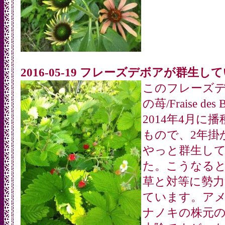
2016-05-19 フレーズデボアが群生し
このフレーズデ
の苺/Fraise des 
2014年4月に
もので、2年掛
やっと群生し
た。こうなる
草と対等に勢力
ています。ア
ナノキの株元