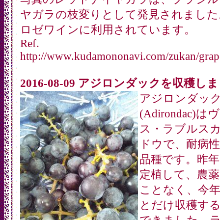
ヤガラの枝変りとして発見されました
ロゼワインに利用されています。
Ref.
http://www.kudamononavi.com/zukan/grape
2016-08-09 アジロンダックを収穫し
アジロンダッ
(Adirondac)
ス・ラブルス
ドウで、耐病
品種です。昨年
定植して、農薬
ことなく、今
とだけ収穫す