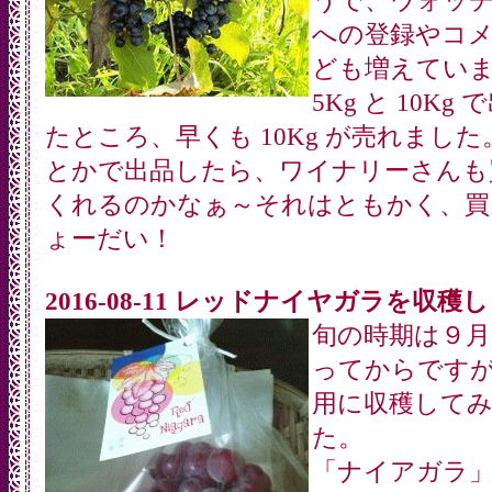
うで、ウォッ
への登録やコ
ども増えてい
5Kg と 10Kg
たところ、早くも 10Kg が売れました。
とかで出品したら、ワイナリーさんも
くれるのかなぁ～それはともかく、買
ょーだい！
2016-08-11 レッドナイヤガラを収穫
旬の時期は９
ってからです
用に収穫して
た。
「ナイアガラ