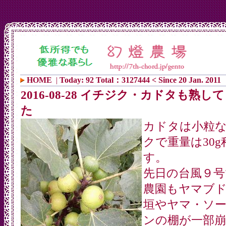
HOME
|
Today: 92 Total：3127444 < Since 20 Jan. 2011
2016-08-28 イチジク・カドタも熟し
た
カドタは小粒
クで重量は30g
す。
先日の台風９号
農園もヤマブ
垣やヤマ・ソ
ンの棚が一部