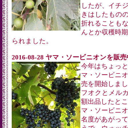
したが、イチ
きはしたもの
折れることも
んとか収穫時
られました。
2016-08-28 ヤマ・ソービニオンを販
今年はちょっ
マ・ソービニ
売を開始しま
フオクとメル
額出品したと
マ・ソービニ
名度があがっ