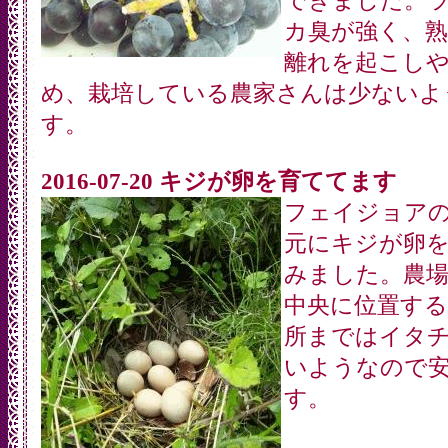
できました。
カ臭が強く、熟
離れを起こし
め、栽培している農家さんは少ないよ
す。
2016-07-20 キジが卵を育ててます
フェイジョア
元にキジが卵
みました。農
中央に位置す
所まではイタ
いようなので
す。