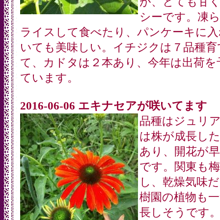
が、とても甘
シーです。凍
ライスして食べたり、パンケーキに入
いても美味しい。イチジクは７品種育
て、カドタは２本あり、今年は出荷を
ています。
2016-06-06 エキナセアが咲いてます
品種はジュリ
は株が成長し
あり、開花が
です。関東も梅
し、乾燥気味だ
樹園の植物も一
長しそうです