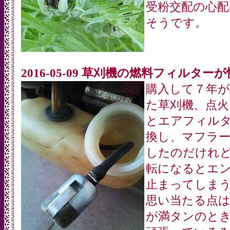
受粉交配の心配
そうです。
2016-05-09 草刈機の燃料フィルター
購入して７年が
た草刈機、点火
とエアフィル
換し、マフラ
したのだけれ
転になるとエ
止まってしま
思い当たる点は
が満タンのと