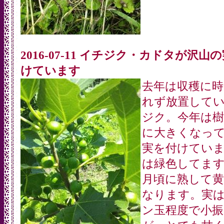
2016-07-11 イチジク・カドタが沢山
けています
去年は収穫に時
れず放置して
ジク。今年は
に大きくなっ
実を付けてい
は緑色してま
月頃に熟して黄
なります。実
ン玉程度で小