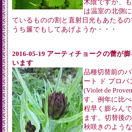
木陰ですが、
は温室の北側に
ているものの割と直射日光もあたるの
うち簾でもしてあげようか・・・
2016-05-19 アーティチョークの蕾が
います
品種切替前の
ート ド プロバ
(Violet de Prov
す。例年に比べ
程早く膨らん
ます。切替後の
秋咲きのよう