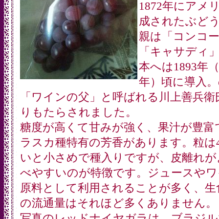
1872年にアメ
成されたぶど
親は「コンコ
「キャサディ
本へは1893年（
年）頃に導入。
「ワインの父」と呼ばれる川上善兵衛
りもたらされました。
糖度が高くて甘みが強く、果汁が豊富
ラスカ種特有の芳香があります。粒は4
いと小さめで種入りですが、皮離れが
べやすいのが特徴です。ジュースやワ
原料として利用されることが多く、生
の流通量はそれほど多くありません。
写真のレッドナイヤガラは、ブラジル